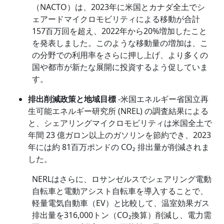
（NACTO）は、2023年に米国とカナダ全土でシ
ェアードマイクロモビリティによる移動が合計
157百万回を超え、2022年から20%増加したこと
を発表しました。このような移動量の増加は、こ
の分野での利用率をさらに押し上げ、より多くの
国や都市が新たな展開に投資するよう促していま
す。
排出削減政策と地域目標
-米国エネルギー省国立再
生可能エネルギー研究所 (NREL) の調査結果による
と、シェアリングマイクロモビリティは米国全土で
年間 23 億ガロン以上のガソリンを節約でき、2023
年には約 81百万ポンドの CO₂ 排出量が削減されま
した。
NERLはさらに、ロサンゼルスでシェアリング電動
自転車と電動アシスト自転車を導入することで、
軽量電気自動車（EV）と比較して、温室効果ガス
排出量を316,000トン（CO₂換算）削減し、電力需