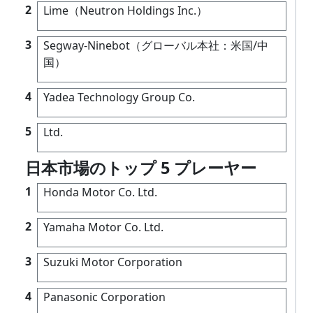
2
Lime（Neutron Holdings Inc.）
3
Segway-Ninebot（グローバル本社：米国/中
国）
4
Yadea Technology Group Co.
5
Ltd.
日本市場のトップ 5 プレーヤー
1
Honda Motor Co. Ltd.
2
Yamaha Motor Co. Ltd.
3
Suzuki Motor Corporation
4
Panasonic Corporation