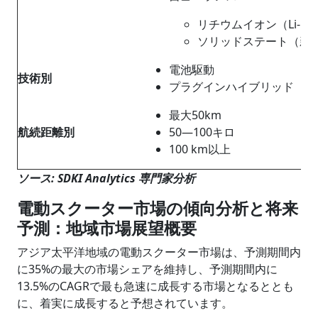
リチウムイオン（Li-io
ソリッドステート（新
電池駆動
技術別
プラグインハイブリッド
最大50km
航続距離別
50―100キロ
100 km以上
ソース: SDKI Analytics 専門家分析
電動スクーター市場の傾向分析と将来
予測：地域市場展望概要
アジア太平洋地域の電動スクーター市場は、予測期間内
に35%の最大の市場シェアを維持し、予測期間内に
13.5%のCAGRで最も急速に成長する市場となるととも
に、着実に成長すると予想されています。