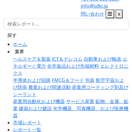
info@sdki.jp
問い合わせ
x
探す
ホーム
業界
ヘルスケア＆製薬
ICT＆テレコム
自動車および輸送
エ
ネルギーと電力
化学薬品および先端材料
エレクトロニ
クス
半導体および回路
FMCG＆フード
包装
航空宇宙およ
び防衛
農業および関連活動
産業用コーティング剤及び
シーラント
産業用自動化および機器
サービス産業
鉱物、金属、鉱
業
建築および建設
光学機器、写真機器、および医療機
器
市場レポート
レポート一覧