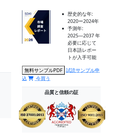
歴史的な年:
2020ー2024年
予測年:
2025―2037 年
必要に応じて
日本語レポー
トが入手可能
無料サンプルPDF
試読サンプル申
込
今買う
品質と信頼の証