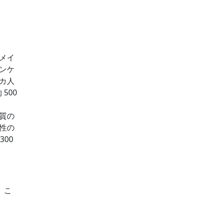
メイ
ンケ
カ人
500
質の
性の
00
。こ