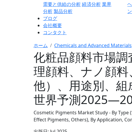
需要と供給の分析
経済分析
業界
分析
製品分析
ン
ブログ
会社概要
コンタクト
ホーム
Chemicals and Advanced Materials
化粧品顔料市場調
理顔料、ナノ顔料
他）、用途別、組
世界予測2025―20
Cosmetic Pigments Market Study - By Type 
Effect Pigments, Others), By Application, C
出版日:
Jul 2025