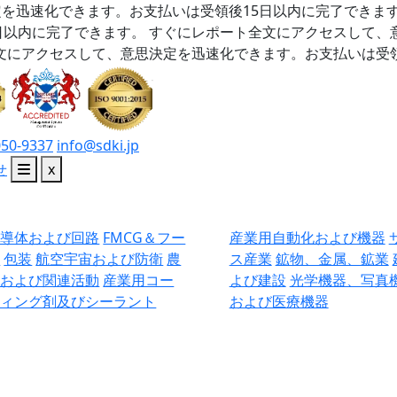
を迅速化できます。お支払いは受領後15日以内に完了できま
日以内に完了できます。
すぐにレポート全文にアクセスして、
文にアクセスして、意思決定を迅速化できます。お支払いは受領
050-9337
info@sdki.jp
せ
x
半導体および回路
FMCG＆フー
産業用自動化および機器
ド
包装
航空宇宙および防衛
農
ス産業
鉱物、金属、鉱業
業および関連活動
産業用コー
よび建設
光学機器、写真
ティング剤及びシーラント
および医療機器