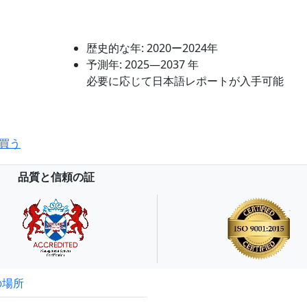
歴史的な年:
2020ー2024年
予測年:
2025―2037 年
必要に応じて日本語レポートが入手可能
買う
品質と信頼の証
の場所
試読サンプル申込