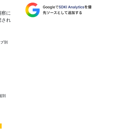
洞察に
想され