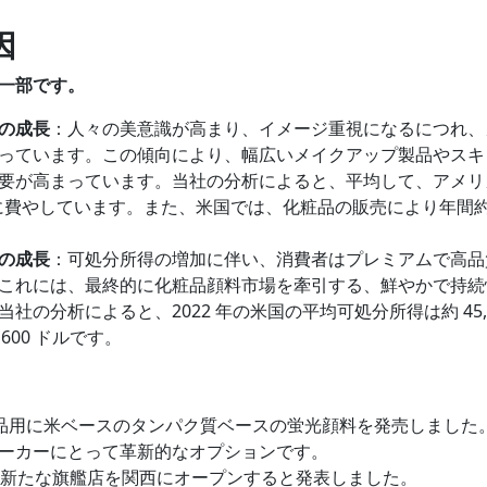
因
一部です。
の成長
：人々の美意識が高まり、イメージ重視になるにつれ、
っています。この傾向により、幅広いメイクアップ製品やスキ
要が高まっています。当社の分析によると、平均して、アメリ
粧品に費やしています。また、米国では、化粧品の販売により年間約 
の成長
：可処分所得の増加に伴い、消費者はプレミアムで高品
これには、最終的に化粧品顔料市場を牽引する、鮮やかで持続
の分析によると、2022 年の米国の平均可処分所得は約 45,3
,600 ドルです。
orpは化粧品用に米ベースのタンパク質ベースの蛍光顔料を発売しました
ーカーにとって革新的なオプションです。
o., Ltd.は、新たな旗艦店を関西にオープンすると発表しました。