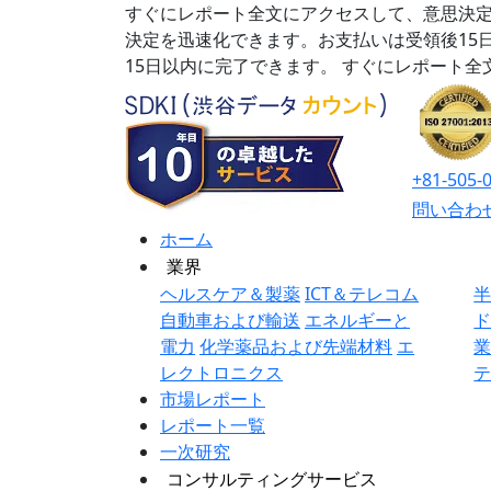
すぐにレポート全文にアクセスして、意思決定
決定を迅速化できます。お支払いは受領後15
15日以内に完了できます。
すぐにレポート全
+81-505-
問い合わ
ホーム
業界
ヘルスケア＆製薬
ICT＆テレコム
自動車および輸送
エネルギーと
電力
化学薬品および先端材料
エ
レクトロニクス
市場レポート
レポート一覧
一次研究
コンサルティングサービス