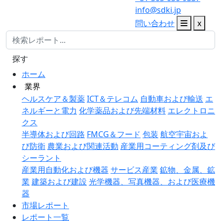
info@sdki.jp
問い合わせ
x
探す
ホーム
業界
ヘルスケア＆製薬
ICT＆テレコム
自動車および輸送
エ
ネルギーと電力
化学薬品および先端材料
エレクトロニ
クス
半導体および回路
FMCG＆フード
包装
航空宇宙およ
び防衛
農業および関連活動
産業用コーティング剤及び
シーラント
産業用自動化および機器
サービス産業
鉱物、金属、鉱
業
建築および建設
光学機器、写真機器、および医療機
器
市場レポート
レポート一覧