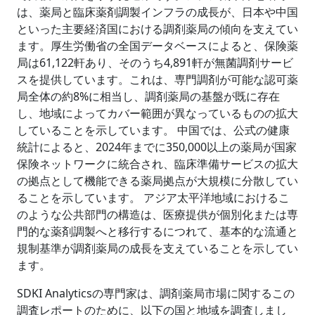
は、薬局と臨床薬剤調製インフラの成長が、日本や中国
といった主要経済国における調剤薬局の傾向を支えてい
ます。厚生労働省の全国データベースによると、保険薬
局は61,122軒あり、そのうち4,891軒が無菌調剤サービ
スを提供しています。これは、専門調剤が可能な認可薬
局全体の約8%に相当し、調剤薬局の基盤が既に存在
し、地域によってカバー範囲が異なっているものの拡大
していることを示しています。 中国では、公式の健康
統計によると、2024年までに350,000以上の薬局が国家
保険ネットワークに統合され、臨床準備サービスの拡大
の拠点として機能できる薬局拠点が大規模に分散してい
ることを示しています。 アジア太平洋地域におけるこ
のような公共部門の構造は、医療提供が個別化または専
門的な薬剤調製へと移行するにつれて、基本的な流通と
規制基準が調剤薬局の成長を支えていることを示してい
ます。
SDKI Analyticsの専門家は、調剤薬局市場に関するこの
調査レポートのために、以下の国と地域を調査しまし