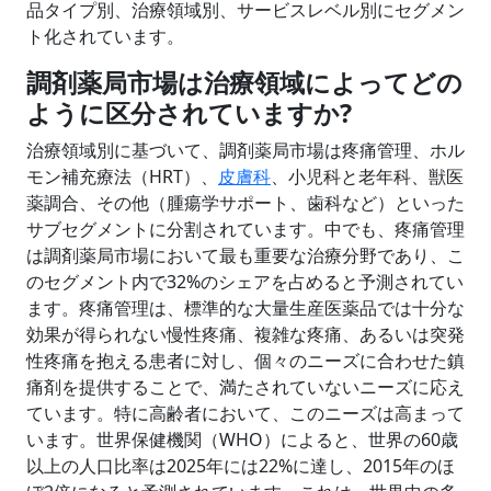
品タイプ別、治療領域別、サービスレベル別にセグメン
ト化されています。
調剤薬局市場は治療領域によってどの
ように区分されていますか?
治療領域別に基づいて、調剤薬局市場は疼痛管理、ホル
モン補充療法（HRT）、
皮膚科
、小児科と老年科、獣医
薬調合、その他（腫瘍学サポート、歯科など）といった
サブセグメントに分割されています。中でも、疼痛管理
は調剤薬局市場において最も重要な治療分野であり、こ
のセグメント内で32%のシェアを占めると予測されてい
ます。疼痛管理は、標準的な大量生産医薬品では十分な
効果が得られない慢性疼痛、複雑な疼痛、あるいは突発
性疼痛を抱える患者に対し、個々のニーズに合わせた鎮
痛剤を提供することで、満たされていないニーズに応え
ています。特に高齢者において、このニーズは高まって
います。世界保健機関（WHO）によると、世界の60歳
以上の人口比率は2025年には22%に達し、2015年のほ