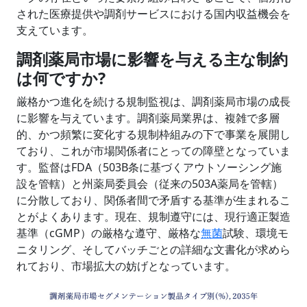
された医療提供や調剤サービスにおける国内収益機会を
支えています。
調剤薬局市場に影響を与える主な制約
は何ですか?
厳格かつ進化を続ける規制監視は、調剤薬局市場の成長
に影響を与えています。調剤薬局業界は、複雑で多層
的、かつ頻繁に変化する規制枠組みの下で事業を展開し
ており、これが市場関係者にとっての障壁となっていま
す。監督はFDA（503B条に基づくアウトソーシング施
設を管轄）と州薬局委員会（従来の503A薬局を管轄）
に分散しており、関係者間で矛盾する基準が生まれるこ
とがよくあります。現在、規制遵守には、現行適正製造
基準（cGMP）の厳格な遵守、厳格な
無菌
試験、環境モ
ニタリング、そしてバッチごとの詳細な文書化が求めら
れており、市場拡大の妨げとなっています。