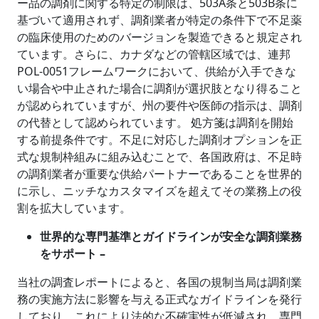
ー品の調剤に関する特定の制限は、503A条と503B条に
基づいて適用されず、調剤業者が特定の条件下で不足薬
の臨床使用のためのバージョンを製造できると規定され
ています。さらに、カナダなどの管轄区域では、連邦
POL-0051フレームワークにおいて、供給が入手できな
い場合や中止された場合に調剤が選択肢となり得ること
が認められていますが、州の要件や医師の指示は、調剤
の代替として認められています。 処方箋は調剤を開始
する前提条件です。不足に対応した調剤オプションを正
式な規制枠組みに組み込むことで、各国政府は、不足時
の調剤業者が重要な供給パートナーであることを世界的
に示し、ニッチなカスタマイズを超えてその業務上の役
割を拡大しています。
世界的な専門基準とガイドラインが安全な調剤業務
をサポート –
当社の調査レポートによると、各国の規制当局は調剤業
務の実施方法に影響を与える正式なガイドラインを発行
しており、これにより法的な不確実性が低減され、専門