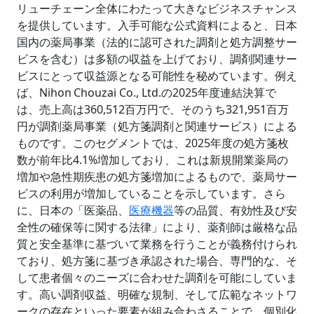
リューチェーン全体にわたって大きなビジネスチャンス
を提供しています。入手可能な公式資料によると、日本
国内の薬局事業（法的に認可された調剤と処方調整サー
ビスを含む）は多額の収益を上げており、調剤関連サー
ビスにとって収益源となる可能性を秘めています。例え
ば、Nihon Chouzai Co., Ltd.の2025年度連結決算で
は、売上高は360,512百万円で、そのうち321,951百万
円が調剤薬局事業（処方箋調剤と関連サービス）による
ものです。このセグメントでは、2025年度の処方箋枚
数が前年比4.1%増加しており、これは新規開業薬局の
増加や急性期疾患の処方箋増加によるもので、薬局サー
ビスの利用が増加していることを示しています。さら
に、日本の「医薬品、
医療機器
等の品質、有効性及び安
全性の確保等に関する法律」により、薬剤師は厳格な品
質と安全基準に基づいて業務を行うことが義務付けられ
ており、処方箋に基づき承認された場合、専門的な、そ
して患者個々のニーズに合わせた調剤を可能にしていま
す。高い調剤収益、明確な規制、そして広範なネットワ
ークの存在といった要素が組み合わさることで、個別化