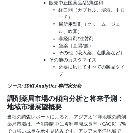
販売中止医薬品/品薄緩和
経口剤（カプセル、溶液、トロ
ーチ）
局所用製剤（クリーム、ジェ
ル、軟膏）
非経口剤/注射剤
坐薬（直腸/膣）
その他（吸入薬、点眼薬など）
その他のカスタマイズ
必要に応じてすべての製品タイ
プ
ソース: SDKI Analytics 専門家分析
調剤薬局市場の傾向分析と将来予測：
地域市場展望概要
当社の調査レポートによると、アジア太平洋地域の調剤
薬局市場は、予測期間中に複利年間成長率（CAGR）7%
で力強い成長を示す見込みです。アジア太平洋地域で