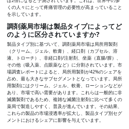
ぼ2倍になると予測されています。これは、世界中の多
くの人々にとって疼痛管理の必要性が高まっていること
を示しています。
調剤薬局市場は製品タイプによってど
のように区分されていますか?
製品タイプ別に基づいて、調剤薬局市場は局所用製剤
（クリーム、ジェル、軟膏）、経口剤（カプセル、溶
液、トローチ）、非経口剤/注射剤、坐薬（直腸/膣）、
その他（吸入薬、点眼薬など）に分割されています。市
場調査レポートによると、局所用製剤が42%のシェアを
占め、最も大きなサブセグメントとなっています。局所
用製剤にはクリーム、ジェル、軟膏、ローションなどが
あり、市場で高い需要があります。これらは一般的に非
滅菌製剤であるため、複雑な滅菌注射剤に比べて多くの
薬局で製造しやすく、普及が進んでいます。その結果、
これらの製品の市場浸透率が拡大し、製品タイプ別セグ
メントにおけるシェアに影響を与えています。