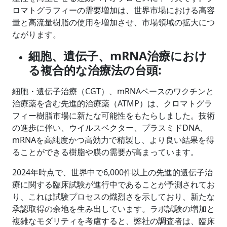
ロマトグラフィーの需要増加は、世界市場における高容
量と高流量樹脂の使用を増加させ、市場領域の拡大につ
ながります。
細胞、遺伝子、mRNA治療におけ
る複合的な治療法の台頭:
細胞・遺伝子治療（CGT）、mRNAベースのワクチンと
治療薬を含む先進的治療薬（ATMP）は、クロマトグラ
フィー樹脂市場に新たな可能性をもたらしました。技術
の進歩に伴い、ウイルスベクター、プラスミドDNA、
mRNAを高純度かつ高効力で精製し、より良い結果を得
ることができる樹脂や膜の需要が高まっています。
2024年時点で、世界中で6,000件以上の先進的遺伝子治
療に関する臨床試験が進行中であることが予測されてお
り、これは試験プロセスの熾烈さを示しており、新たな
承認取得の余地を生み出しています。ラボ試験の増加と
複雑なモダリティを考慮すると、弊社の調査者は、臨床