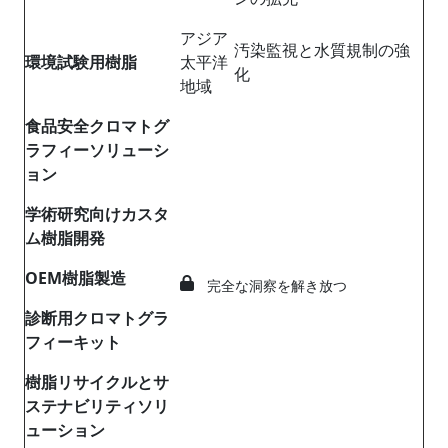
アジア
汚染監視と水質規制の強
環境試験用樹脂
太平洋
化
地域
食品安全クロマトグ
ラフィーソリューシ
ョン
学術研究向けカスタ
ム樹脂開発
OEM樹脂製造
完全な洞察を解き放つ
診断用クロマトグラ
フィーキット
樹脂リサイクルとサ
ステナビリティソリ
ューション