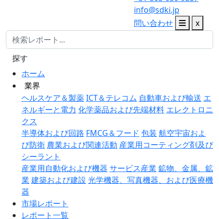
info@sdki.jp
問い合わせ
x
探す
ホーム
業界
ヘルスケア＆製薬
ICT＆テレコム
自動車および輸送
エ
ネルギーと電力
化学薬品および先端材料
エレクトロニ
クス
半導体および回路
FMCG＆フード
包装
航空宇宙およ
び防衛
農業および関連活動
産業用コーティング剤及び
シーラント
産業用自動化および機器
サービス産業
鉱物、金属、鉱
業
建築および建設
光学機器、写真機器、および医療機
器
市場レポート
レポート一覧