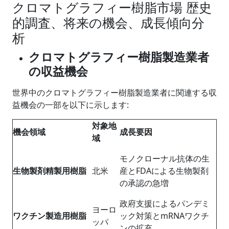
クロマトグラフィー樹脂市場 歴史
的調査、将来の機会、成長傾向分
析
クロマトグラフィー樹脂製造業者
の収益機会
世界中のクロマトグラフィー樹脂製造業者に関連する収
益機会の一部を以下に示します:
対象地
機会領域
成長
要因
域
モノクローナル抗体の生
生物製剤精製用樹脂
北米
産とFDAによる生物製剤
の承認の急増
政府支援によるパンデミ
ヨーロ
ワクチン製造用樹脂
ック対策とmRNAワクチ
ッパ
ンの拡充