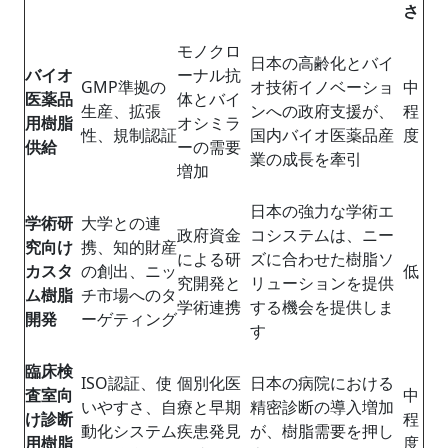
さ
モノクロ
日本の高齢化とバイ
バイオ
ーナル抗
GMP準拠の
オ技術イノベーショ
中
医薬品
体とバイ
生産、拡張
ンへの政府支援が、
程
用樹脂
オシミラ
性、規制認証
国内バイオ医薬品産
度
供給
ーの需要
業の成長を牽引
増加
日本の強力な学術エ
学術研
大学との連
政府資金
コシステムは、ニー
究向け
携、知的財産
による研
ズに合わせた樹脂ソ
カスタ
の創出、ニッ
低
究開発と
リューションを提供
ム樹脂
チ市場へのタ
学術連携
する機会を提供しま
開発
ーゲティング
す
臨床検
ISO認証、使
個別化医
日本の病院における
査室向
中
いやすさ、自
療と早期
精密診断の導入増加
け診断
程
動化システム
疾患発見
が、樹脂需要を押し
用樹脂
度