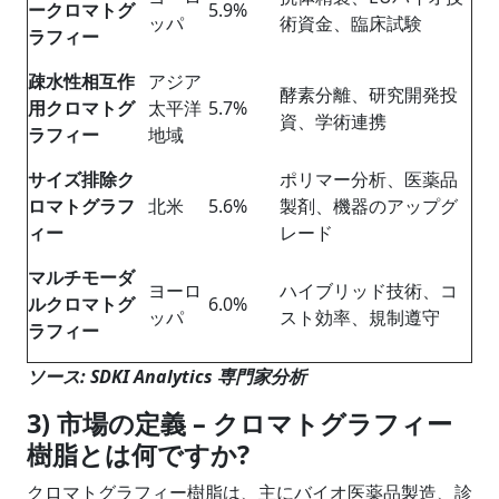
ークロマトグ
5.9%
ッパ
術資金、臨床試験
ラフィー
疎水性相互作
アジア
酵素分離、研究開発投
用クロマトグ
太平洋
5.7%
資、学術連携
ラフィー
地域
サイズ排除ク
ポリマー分析、医薬品
ロマトグラフ
北米
5.6%
製剤、機器のアップグ
ィー
レード
マルチモーダ
ヨーロ
ハイブリッド技術、コ
ルクロマトグ
6.0%
ッパ
スト効率、規制遵守
ラフィー
ソース: SDKI Analytics 専門家分析
3) 市場の定義 – クロマトグラフィー
樹脂とは何ですか?
クロマトグラフィー樹脂は、主にバイオ医薬品製造、診