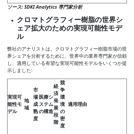
ソース
: SDKI Analytics
専門家分析
クロマトグラフィー樹脂の世界シ
ェア拡大のための実現可能性モデ
ル
弊社のアナリストは、クロマトグラフィー樹脂市場の世
界シェアを分析するために、世界中の業界専門家が信頼
し、適用している有望な実現可能性モデルをいくつか提
示しました:
競
経
市
争
済
実現可
場
医療シ
環
地
発
能性モ
成
ステム
境
適用理由
域
展
デル
熟
の構造
の
段
度
密
階
度