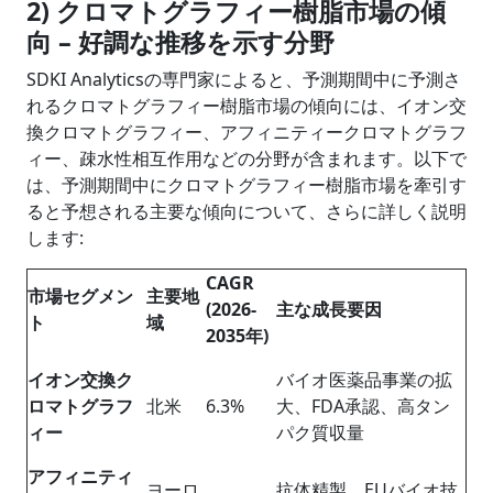
2) クロマトグラフィー樹脂市場の傾
向 – 好調な推移を示す分野
SDKI Analyticsの専門家によると、予測期間中に予測さ
れるクロマトグラフィー樹脂市場の傾向には、イオン交
換クロマトグラフィー、アフィニティークロマトグラフ
ィー、疎水性相互作用などの分野が含まれます。以下で
は、予測期間中にクロマトグラフィー樹脂市場を牽引す
ると予想される主要な傾向について、さらに詳しく説明
します:
CAGR
市場セグメン
主要地
(2026-
主な成長
要因
ト
域
2035
年
)
イオン交換ク
バイオ医薬品事業の拡
ロマトグラフ
北米
6.3%
大、FDA承認、高タン
ィー
パク質収量
アフィニティ
ヨーロ
抗体精製、EUバイオ技