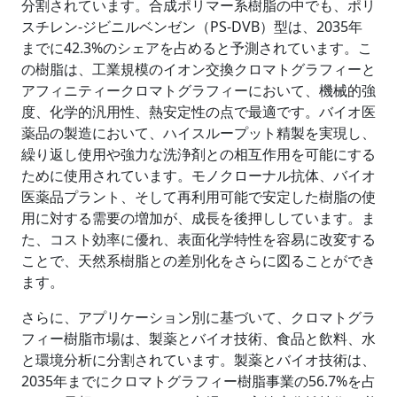
分割されています。合成ポリマー系樹脂の中でも、ポリ
スチレン-ジビニルベンゼン（PS-DVB）型は、2035年
までに42.3%のシェアを占めると予測されています。こ
の樹脂は、工業規模のイオン交換クロマトグラフィーと
アフィニティークロマトグラフィーにおいて、機械的強
度、化学的汎用性、熱安定性の点で最適です。バイオ医
薬品の製造において、ハイスループット精製を実現し、
繰り返し使用や強力な洗浄剤との相互作用を可能にする
ために使用されています。モノクローナル抗体、バイオ
医薬品プラント、そして再利用可能で安定した樹脂の使
用に対する需要の増加が、成長を後押ししています。ま
た、コスト効率に優れ、表面化学特性を容易に改変する
ことで、天然系樹脂との差別化をさらに図ることができ
ます。
さらに、アプリケーション別に基づいて、クロマトグラ
フィー樹脂市場は、製薬とバイオ技術、食品と飲料、水
と環境分析に分割されています。製薬とバイオ技術は、
2035年までにクロマトグラフィー樹脂事業の56.7%を占