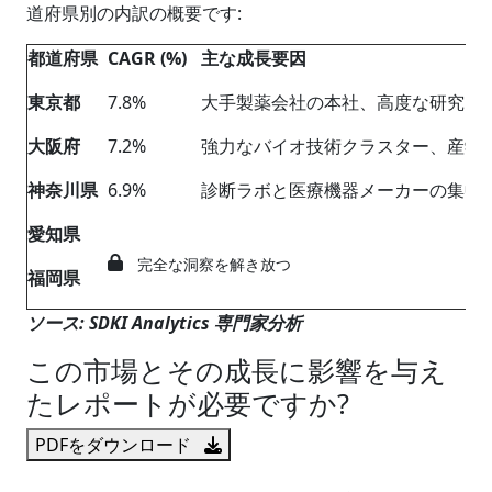
道府県別の内訳の概要です:
都道府県
CAGR (%)
主な成長要因
東京都
7.8%
大手製薬会社の本社、高度な研究開
大阪府
7.2%
強力なバイオ技術クラスター、産学
神奈川県
6.9%
診断ラボと医療機器メーカーの集中
愛知県
完全な洞察を解き放つ
福岡県
ソース
: SDKI Analytics
専門家分析
この市場とその成長に影響を与え
たレポートが必要ですか?
PDFをダウンロード