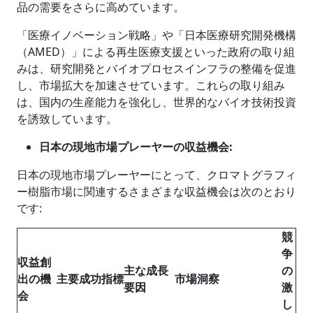
品の需要をさらに高めています。
「医療イノベーション戦略」や「日本医療研究開発機構
（AMED）」による再生医療支援といった政府の取り組
みは、研究開発とバイオプロセスインフラの整備を促進
し、市場拡大を加速させています。これらの取り組み
は、国内の生産能力を強化し、世界的なバイオ技術投資
を誘致しています。
日本の現地市場プレーヤーの収益機会:
日本の現地市場プレーヤーにとって、クロマトグラフィ
ー樹脂市場に関連するさまざまな収益機会は次のとおり
です:
競
争
収益創
主な成長
の
出の機
主要成功指標
市場洞察
要因
激
会
し