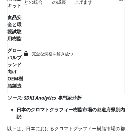
との統合
の成長
上げます
キット
食品安
全と環
境試験
用樹脂
グロー
完全な洞察を解き放つ
バルブ
ランド
向け
OEM
樹
脂製造
ソース
: SDKI Analytics
専門家分析
日本のクロマトグラフィー樹脂市場の都道府県別内
訳:
以下は、日本におけるクロマトグラフィー樹脂市場の都