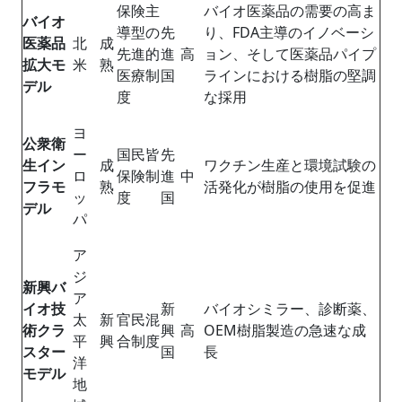
保険主
バイオ医薬品の需要の高ま
バイオ
導型の
先
り、FDA主導のイノベーシ
医薬品
北
成
先進的
進
高
ョン、そして医薬品パイプ
拡大モ
米
熟
医療制
国
ラインにおける樹脂の堅調
デル
度
な採用
ヨ
公衆衛
ー
国民皆
先
生イン
成
ワクチン生産と環境試験の
ロ
保険制
進
中
フラモ
熟
活発化が樹脂の使用を促進
ッ
度
国
デル
パ
ア
ジ
新興バ
ア
イオ技
新
バイオシミラー、診断薬、
太
新
官民混
術クラ
興
高
OEM樹脂製造の急速な成
平
興
合制度
スター
国
長
洋
モデル
地