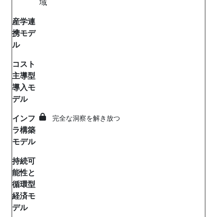
域
産学連
携モデ
ル
コスト
主導型
導入モ
デル
インフ
完全な洞察を解き放つ
ラ構築
モデル
持続可
能性と
循環型
経済モ
デル