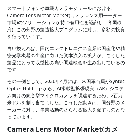
スマートフォンや車載カメラモジュールにおける、
Camera Lens Motor Market(カメラレンズ用モーター
市場)のソリューションが持つ有用性を認識し、各国政
府はこの分野の製造拡大プログラムに対し、多額の投資
を行っています。
言い換えれば、国内エレクトロニクス産業の国産化や精
密光学機器の生産に向けた資本流入の拡大が、こうした
製品にとって収益性の高い調達機会を生み出しているの
です。
その一例として、2026年4月には、米国軍当局がSyntec
Optics Holdingsから、AI搭載型拡張現実（AR）システ
ム向けの統合型マイクロカメラを調達するため、2百万
米ドルを割り当てました。こうした動きは、同分野のメ
ーカーに対し、事業活動のさらなる拡大を促すものとな
っています。
Camera Lens Motor Market(カメ