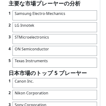
主要な市場プレーヤーの分析
1
Samsung Electro-Mechanics
2
LG Innotek
3
STMicroelectronics
4
ON Semiconductor
5
Texas Instruments
日本市場のトップ 5 プレーヤー
1
Canon Inc.
2
Nikon Corporation
3
Sony Corporation