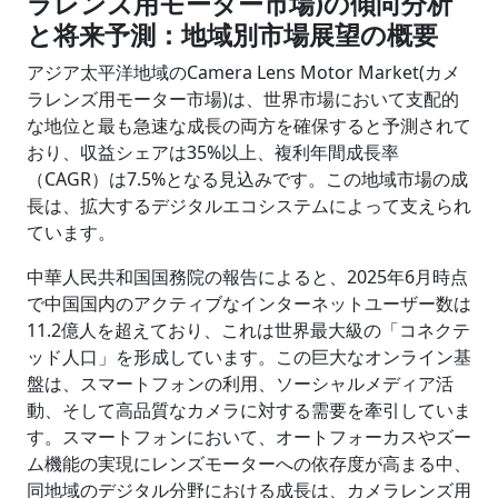
ラレンズ用モーター市場)の傾向分析
と将来予測：地域別市場展望の概要
アジア太平洋地域のCamera Lens Motor Market(カメ
ラレンズ用モーター市場)は、世界市場において支配的
な地位と最も急速な成長の両方を確保すると予測されて
おり、収益シェアは35%以上、複利年間成長率
（CAGR）は7.5%となる見込みです。この地域市場の成
長は、拡大するデジタルエコシステムによって支えられ
ています。
中華人民共和国国務院の報告によると、2025年6月時点
で中国国内のアクティブなインターネットユーザー数は
11.2億人を超えており、これは世界最大級の「コネクテ
ッド人口」を形成しています。この巨大なオンライン基
盤は、スマートフォンの利用、ソーシャルメディア活
動、そして高品質なカメラに対する需要を牽引していま
す。スマートフォンにおいて、オートフォーカスやズー
ム機能の実現にレンズモーターへの依存度が高まる中、
同地域のデジタル分野における成長は、カメラレンズ用