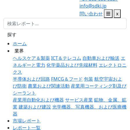
info@sdki.jp
問い合わせ
x
探す
ホーム
業界
ヘルスケア＆製薬
ICT＆テレコム
自動車および輸送
エ
ネルギーと電力
化学薬品および先端材料
エレクトロニ
クス
半導体および回路
FMCG＆フード
包装
航空宇宙およ
び防衛
農業および関連活動
産業用コーティング剤及び
シーラント
産業用自動化および機器
サービス産業
鉱物、金属、鉱
業
建築および建設
光学機器、写真機器、および医療機
器
市場レポート
レポート一覧