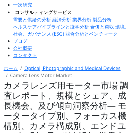
一次研究
コンサルティングサービス
需要と供給の分析
経済分析
業界分析
製品分析
ヘルスケアパイプラインと疫学分析
合併と買収
環境、
社会、ガバナンス (ESG)
競合分析とベンチマーク
ブログ
会社概要
コンタクト
ホーム
Optical, Photographic and Medical Devices
Camera Lens Motor Market
カメラレンズ用モーター市場 調
査レポート、規模とシェア、成
長機会、及び傾向洞察分析― モ
ータータイプ別、フォーカス機
構別、カメラ構成別、エンドユ