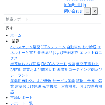
info@sdki.jp
問い合わせ
x
探す
ホーム
業界
ヘルスケア＆製薬
ICT＆テレコム
自動車および輸送
エ
ネルギーと電力
化学薬品および先端材料
エレクトロニ
クス
半導体および回路
FMCG＆フード
包装
航空宇宙およ
び防衛
農業および関連活動
産業用コーティング剤及び
シーラント
産業用自動化および機器
サービス産業
鉱物、金属、鉱
業
建築および建設
光学機器、写真機器、および医療機
器
市場レポート
レポート一覧