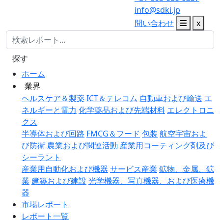
info@sdki.jp
問い合わせ
x
探す
ホーム
業界
ヘルスケア＆製薬
ICT＆テレコム
自動車および輸送
エ
ネルギーと電力
化学薬品および先端材料
エレクトロニ
クス
半導体および回路
FMCG＆フード
包装
航空宇宙およ
び防衛
農業および関連活動
産業用コーティング剤及び
シーラント
産業用自動化および機器
サービス産業
鉱物、金属、鉱
業
建築および建設
光学機器、写真機器、および医療機
器
市場レポート
レポート一覧