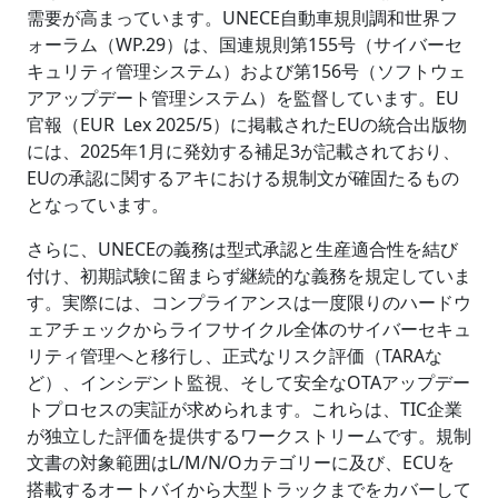
需要が高まっています。UNECE自動車規則調和世界フ
ォーラム（WP.29）は、国連規則第155号（サイバーセ
キュリティ管理システム）および第156号（ソフトウェ
アアップデート管理システム）を監督しています。EU
官報（EUR Lex 2025/5）に掲載されたEUの統合出版物
には、2025年1月に発効する補足3が記載されており、
EUの承認に関するアキにおける規制文が確固たるもの
となっています。
さらに、UNECEの義務は型式承認と生産適合性を結び
付け、初期試験に留まらず継続的な義務を規定していま
す。実際には、コンプライアンスは一度限りのハードウ
ェアチェックからライフサイクル全体のサイバーセキュ
リティ管理へと移行し、正式なリスク評価（TARAな
ど）、インシデント監視、そして安全なOTAアップデー
トプロセスの実証が求められます。これらは、TIC企業
が独立した評価を提供するワークストリームです。規制
文書の対象範囲はL/M/N/Oカテゴリーに及び、ECUを
搭載するオートバイから大型トラックまでをカバーして