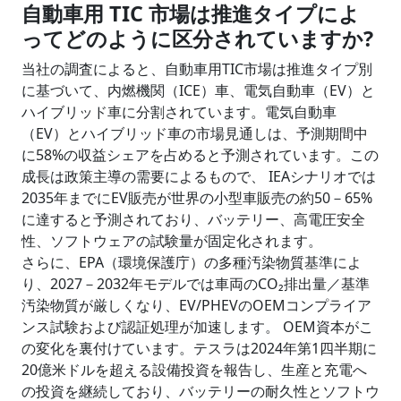
自動車用 TIC 市場は推進タイプによ
ってどのように区分されていますか?
当社の調査によると、自動車用TIC市場は推進タイプ別
に基づいて、内燃機関（ICE）車、電気自動車（EV）と
ハイブリッド車に分割されています。電気自動車
（EV）とハイブリッド車の市場見通しは、予測期間中
に58%の収益シェアを占めると予測されています。この
成長は政策主導の需要によるもので、 IEAシナリオでは
2035年までにEV販売が世界の小型車販売の約50－65%
に達すると予測されており、バッテリー、高電圧安全
性、ソフトウェアの試験量が固定化されます。
さらに、EPA（環境保護庁）の多種汚染物質基準によ
り、2027－2032年モデルでは車両のCO₂排出量／基準
汚染物質が厳しくなり、EV/PHEVのOEMコンプライア
ンス試験および認証処理が加速します。 OEM資本がこ
の変化を裏付けています。テスラは2024年第1四半期に
20億米ドルを超える設備投資を報告し、生産と充電へ
の投資を継続しており、バッテリーの耐久性とソフトウ