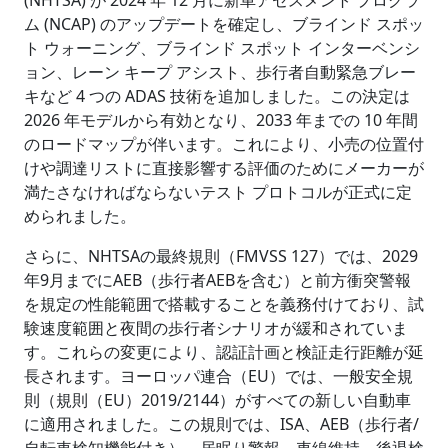
(NHTSA) が 2024 年 12 月に新車アセスメント プログラ
ム (NCAP) のアップデートを確定し、ブラインド スポッ
ト ウォーニング、ブラインド スポット インターベンシ
ョン、レーン キープ アシスト、歩行者自動緊急ブレー
キなど 4 つの ADAS 技術を追加しました。この決定は
2026 年モデルから有効となり、2033 年までの 10 年間
のロードマップが伴います。これにより、小売の位置付
けや調達リストに直接影響する評価のためにメーカーが
満たさなければならないテスト プロトコルが正式に定
められました。
さらに、NHTSAの最終規則（FMVSS 127）では、2029
年9月までにAEB（歩行者AEBを含む）と前方衝突警報
を規定の性能範囲で搭載することを義務付けており、試
験速度範囲と夜間の歩行者シナリオが緩和されていま
す。これらの変更により、認証計画と検証走行距離が延
長されます。ヨーロッパ連合（EU）では、一般安全規
則（規則（EU）2019/2144）がすべての新しい自動車
に適用されました。この規則では、ISA、AEB（歩行者/