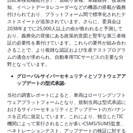
自転車検知機能付き）、居眠り警報、車線維持、後退検
知、イベントデータレコーダーなどの機器の搭載が義務
付けられており、プラットフォーム間で標準化されたテ
ストスイートが追加されています。さらに、委員会は
2038年までに25,000人以上の命が救われると予測して
おり、義務化の背後にある政策的意図と堅牢な第三者検
証の必要性を裏付けています。これらの要件が組み合わ
さることで、より複雑な認証および生産テストプログラ
ムの適合が求められ、自動車用TICサービスの主要な分
野となっています。
グローバルサイバーセキュリティとソフトウェアア
ップデートの型式承認-
当社の調査レポートによると、車両はローリングソフト
ウェアプラットフォームとなり、規制当局は型式承認に
おけるサイバーセキュリティとアップデートのガバナン
スを正式に規定しています。これにより、独立したTIC
機関によって実行されることが多いCSMS/SUMS監査、
ペネトレーションテスト、アップデートの検証に対する