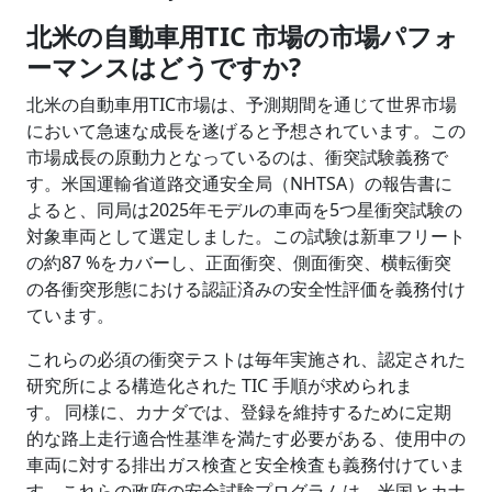
北米の自動車用TIC 市場の市場パフォ
ーマンスはどうですか?
北米の自動車用TIC市場は、予測期間を通じて世界市場
において急速な成長を遂げると予想されています。この
市場成長の原動力となっているのは、衝突試験義務で
す。米国運輸省道路交通安全局（NHTSA）の報告書に
よると、同局は2025年モデルの車両を5つ星衝突試験の
対象車両として選定しました。この試験は新車フリート
の約87 %をカバーし、正面衝突、側面衝突、横転衝突
の各衝突形態における認証済みの安全性評価を義務付け
ています。
これらの必須の衝突テストは毎年実施され、認定された
研究所による構造化された TIC 手順が求められま
す。 同様に、カナダでは、登録を維持するために定期
的な路上走行適合性基準を満たす必要がある、使用中の
車両に対する排出ガス検査と安全検査も義務付けていま
す。これらの政府の安全試験プログラムは、米国とカナ