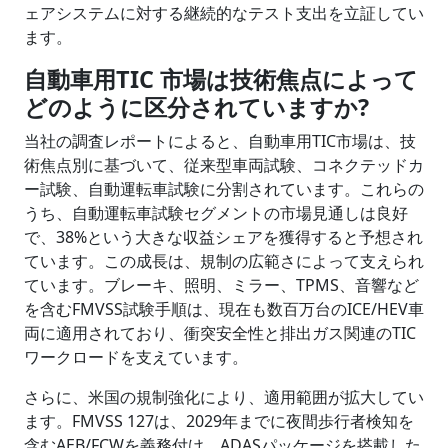
ェアシステムに対する継続的なテスト支出を立証してい
ます。
自動車用TIC 市場は技術焦点によって
どのように区分されていますか?
当社の調査レポートによると、自動車用TIC市場は、技
術焦点別に基づいて、従来型車両試験、コネクテッドカ
ー試験、自動運転車試験に分割されています。これらの
うち、自動運転車試験セグメントの市場見通しは良好
で、38%という大きな収益シェアを獲得すると予想され
ています。この成長は、規制の広範さによって支えられ
ています。ブレーキ、照明、ミラー、TPMS、音響など
を含むFMVSS試験手順は、現在も数百万台のICE/HEV車
両に適用されており、衝突安全性と排出ガス関連のTIC
ワークロードを支えています。
さらに、米国の規制強化により、適用範囲が拡大してい
ます。FMVSS 127は、2029年までに夜間歩行者検知を
含むAEB/FCWを義務付け、ADASパッケージを搭載した