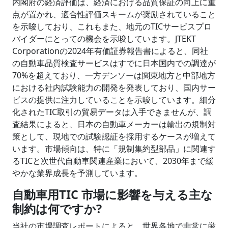
内閣府の経済評価は、経済における品質保証の向上に重
点が置かれ、適合性評価スキームが奨励されていること
を示唆しており、これもまた、地元のTICサービスプロ
バイダーにとっての機会を示唆しています。JTEKT
Corporationの2024年有価証券報告書によると、同社
の自動車品質検査サービスはすでに日本国内での調達が
70%を超えており、一方デンソーは関東地方と中部地方
における社内試験能力の開発を発表しており、国内サー
ビスの提供に注力していることを示唆しています。細分
化されたTIC取引の貿易データは入手できませんが、調
査結果によると、日本の自動車メーカーは輸出の規制対
策として、現地での試験認証を採用するケースが増えて
います。市場傾向は、特に「規制集約型部品」に関連す
るTICと次世代自動車関連産業において、2030年まで緩
やかな業界成長を予測しています。
自動車用TIC 市場に影響を与える主な
制約は何ですか?
当社の市場調査レポートによると、世界各地で非常に厳