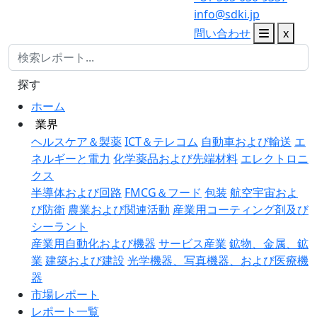
info@sdki.jp
問い合わせ
x
探す
ホーム
業界
ヘルスケア＆製薬
ICT＆テレコム
自動車および輸送
エ
ネルギーと電力
化学薬品および先端材料
エレクトロニ
クス
半導体および回路
FMCG＆フード
包装
航空宇宙およ
び防衛
農業および関連活動
産業用コーティング剤及び
シーラント
産業用自動化および機器
サービス産業
鉱物、金属、鉱
業
建築および建設
光学機器、写真機器、および医療機
器
市場レポート
レポート一覧