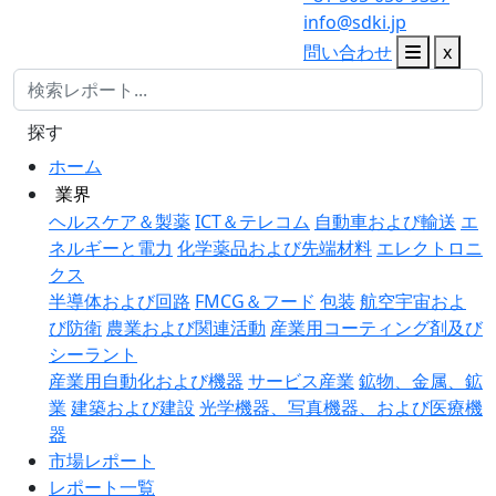
info@sdki.jp
問い合わせ
x
探す
ホーム
業界
ヘルスケア＆製薬
ICT＆テレコム
自動車および輸送
エ
ネルギーと電力
化学薬品および先端材料
エレクトロニ
クス
半導体および回路
FMCG＆フード
包装
航空宇宙およ
び防衛
農業および関連活動
産業用コーティング剤及び
シーラント
産業用自動化および機器
サービス産業
鉱物、金属、鉱
業
建築および建設
光学機器、写真機器、および医療機
器
市場レポート
レポート一覧