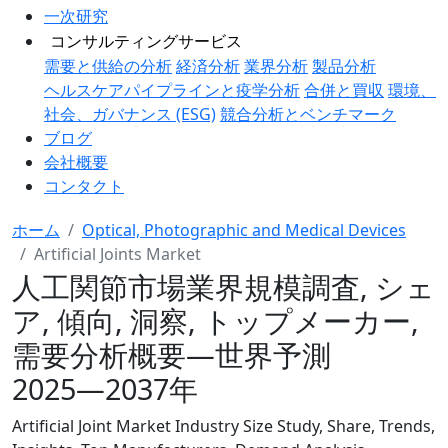
一次研究
コンサルティングサービス
需要と供給の分析
経済分析
業界分析
製品分析
ヘルスケアパイプラインと疫学分析
合併と買収
環境、
社会、ガバナンス (ESG)
競合分析とベンチマーク
ブログ
会社概要
コンタクト
ホーム
Optical, Photographic and Medical Devices
Artificial Joints Market
人工関節市場業界規模調査, シェ
ア, 傾向, 洞察, トップメーカー,
需要分析概要―世界予測
2025―2037年
Artificial Joint Market Industry Size Study, Share, Trends,