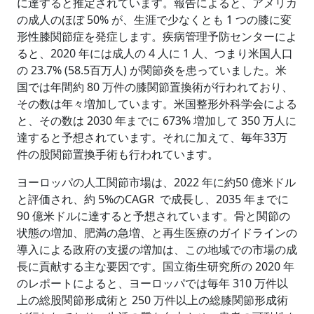
に達すると推定されています。報告によると、アメリカ
の成人のほぼ 50% が、生涯で少なくとも 1 つの膝に変
形性膝関節症を発症します。疾病管理予防センターによ
ると、2020 年には成人の 4 人に 1 人、つまり米国人口
の 23.7% (58.5百万人) が関節炎を患っていました。米
国では年間約 80 万件の膝関節置換術が行われており、
その数は年々増加しています。米国整形外科学会による
と、その数は 2030 年までに 673% 増加して 350 万人に
達すると予想されています。それに加えて、毎年33万
件の股関節置換手術も行われています。
ヨーロッパの人工関節市場は、2022 年に約50 億米ドル
と評価され、約 5%のCAGR で成長し、2035 年までに
90 億米ドルに達すると予想されています。骨と関節の
状態の増加、肥満の急増、と再生医療のガイドラインの
導入による政府の支援の増加は、この地域での市場の成
長に貢献する主な要因です。国立衛生研究所の 2020 年
のレポートによると、ヨーロッパでは毎年 310 万件以
上の総股関節形成術と 250 万件以上の総膝関節形成術