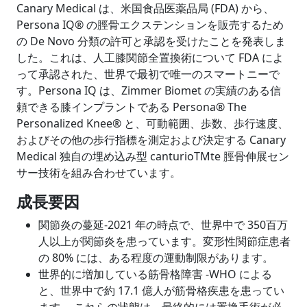
Canary Medical は、米国食品医薬品局 (FDA) から、
Persona IQ® の脛骨エクステンションを販売するため
の De Novo 分類の許可と承認を受けたことを発表しま
した。これは、人工膝関節全置換術について FDA によ
って承認された、世界で最初で唯一のスマートニーで
す。Persona IQ は、Zimmer Biomet の実績のある信
頼できる膝インプラントである Persona® The
Personalized Knee® と、可動範囲、歩数、歩行速度、
およびその他の歩行指標を測定および決定する Canary
Medical 独自の埋め込み型 canturioTMte 脛骨伸展セン
サー技術を組み合わせています。
成長要因
関節炎の蔓延-2021 年の時点で、世界中で 350百万
人以上が関節炎を患っています。変形性関節症患者
の 80% には、ある程度の運動制限があります。
世界的に増加している筋骨格障害 -WHO による
と、世界中で約 17.1 億人が筋骨格疾患を患ってい