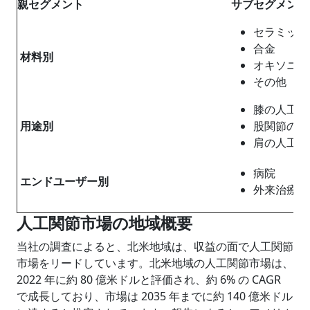
親セグメン
ト
サブセグメン
ト
セラミック
合金
材料
別
オキソニウ
その他
膝の人工関
用途
別
股関節の人
肩の人工関
病院
エンドユーザー
別
外来治療セ
人工関節市場の地域概要
当社の調査によると、北米地域は、収益の面で人工関節
市場をリードしています。北米地域の人工関節市場は、
2022 年に約 80 億米ドルと評価され、約 6% の CAGR
で成長しており、市場は 2035 年までに約 140 億米ドル