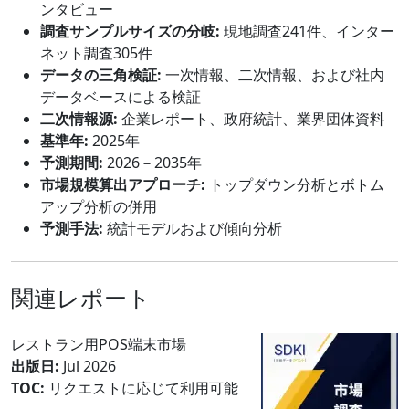
ンタビュー
調査サンプルサイズの分岐:
現地調査241件、インター
ネット調査305件
データの三角検証:
一次情報、二次情報、および社内
データベースによる検証
二次情報源:
企業レポート、政府統計、業界団体資料
基準年:
2025年
予測期間:
2026－2035年
市場規模算出アプローチ:
トップダウン分析とボトム
アップ分析の併用
予測手法:
統計モデルおよび傾向分析
関連レポート
レストラン用POS端末市場
出版日:
Jul 2026
TOC:
リクエストに応じて利用可能