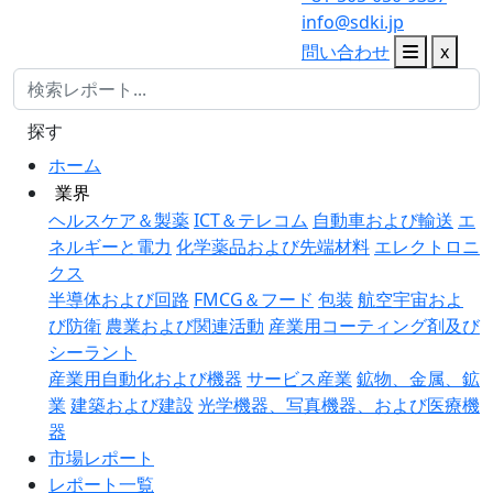
info@sdki.jp
問い合わせ
x
探す
ホーム
業界
ヘルスケア＆製薬
ICT＆テレコム
自動車および輸送
エ
ネルギーと電力
化学薬品および先端材料
エレクトロニ
クス
半導体および回路
FMCG＆フード
包装
航空宇宙およ
び防衛
農業および関連活動
産業用コーティング剤及び
シーラント
産業用自動化および機器
サービス産業
鉱物、金属、鉱
業
建築および建設
光学機器、写真機器、および医療機
器
市場レポート
レポート一覧