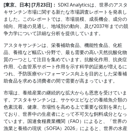
[東京、日本] [7月23日]：
SDKI Analyticsは、世界のアスタ
キサンチン市場に関する新たな市場調査レポートを発表し
ました。このレポートでは、市場規模、成長機会、成分の
傾向、用途の見通し、地域別の動向、及び2037年までの競
争力学について詳細な分析を提供しています。
アスタキサンチンは、栄養補助食品、機能性食品、化粧
品、養殖など幅広い分野で、最も需要の高い天然抗酸化物
質の一つとして注目を集めています。抗酸化作用、抗炎症
作用、心血管系サポート作用を示す科学的証拠が増えるに
つれ、予防医療やパフォーマンス向上を目的とした栄養補
助食品を求める消費者の間で需要が高まっています。
市場は、養殖産業の継続的な拡大からも恩恵を受けていま
す。アスタキサンチンは、サケやエビなどの養殖魚介類の
色素沈着、健康、市場性を高める上で重要な役割を果たし
ており、世界中の生産者にとって不可欠な飼料成分となっ
ています。国連食糧農業機関（FAO）によると、「世界の
漁業と養殖の現状（SOFIA）2026」によると、世界の水産