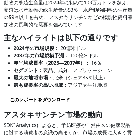
動物の養殖生産量は2024年に初めて103百万トンを超え、
養殖は水産動物の総生産量の53％、水産動物飼料の生産量
の59％以上を占め、アスタキサンチンなどの機能性飼料添
加物の長期的な需要を強めています。
主なハイライトは以下の通りです
2024年の市場規模：
20億米ドル
2037年の市場規模予測：
120億米ドル
年平均成長率（2025―2037年）：
16％
セグメント：
製品、成分、アプリケーション
最大の地域市場：
北米（シェア35％以上）
最も成長率の高い地域：
アジア太平洋地域
このレポートをダウンロード
アスタキサンチン市場の動向
SDKI Analyticsによると、予防医療や自然由来の健康製品
に対する消費者の意識の高まりが、市場の成長に大きく貢