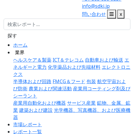
info@sdki.jp
問い合わせ
x
探す
ホーム
業界
ヘルスケア＆製薬
ICT＆テレコム
自動車および輸送
エ
ネルギーと電力
化学薬品および先端材料
エレクトロニ
クス
半導体および回路
FMCG＆フード
包装
航空宇宙およ
び防衛
農業および関連活動
産業用コーティング剤及び
シーラント
産業用自動化および機器
サービス産業
鉱物、金属、鉱
業
建築および建設
光学機器、写真機器、および医療機
器
市場レポート
レポート一覧