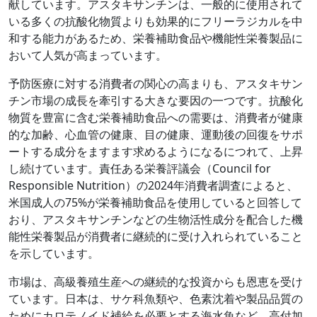
献しています。アスタキサンチンは、一般的に使用されて
いる多くの抗酸化物質よりも効果的にフリーラジカルを中
和する能力があるため、栄養補助食品や機能性栄養製品に
おいて人気が高まっています。
予防医療に対する消費者の関心の高まりも、アスタキサン
チン市場の成長を牽引する大きな要因の一つです。抗酸化
物質を豊富に含む栄養補助食品への需要は、消費者が健康
的な加齢、心血管の健康、目の健康、運動後の回復をサポ
ートする成分をますます求めるようになるにつれて、上昇
し続けています。責任ある栄養評議会（Council for
Responsible Nutrition）の2024年消費者調査によると、
米国成人の75%が栄養補助食品を使用していると回答して
おり、アスタキサンチンなどの生物活性成分を配合した機
能性栄養製品が消費者に継続的に受け入れられていること
を示しています。
市場は、高級養殖生産への継続的な投資からも恩恵を受け
ています。日本は、サケ科魚類や、色素沈着や製品品質の
ためにカロテノイド補給を必要とする海水魚など、高付加