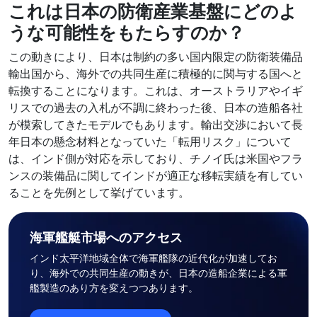
これは日本の防衛産業基盤にどのよ
うな可能性をもたらすのか？
この動きにより、日本は制約の多い国内限定の防衛装備品
輸出国から、海外での共同生産に積極的に関与する国へと
転換することになります。これは、オーストラリアやイギ
リスでの過去の入札が不調に終わった後、日本の造船各社
が模索してきたモデルでもあります。輸出交渉において長
年日本の懸念材料となっていた「転用リスク」について
は、インド側が対応を示しており、チノイ氏は米国やフラ
ンスの装備品に関してインドが適正な移転実績を有してい
ることを先例として挙げています。
海軍艦艇市場へのアクセス
インド太平洋地域全体で海軍艦隊の近代化が加速してお
り、海外での共同生産の動きが、日本の造船企業による軍
艦製造のあり方を変えつつあります。