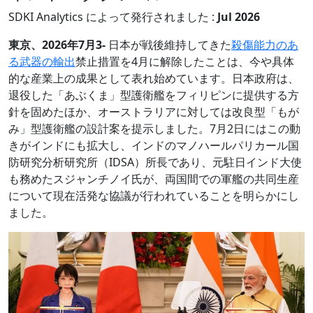
SDKI Analytics によって発行されました :
Jul 2026
東京、2026年7月3-
日本が戦後維持してきた
殺傷能力のあ
る武器の輸出
禁止措置を4月に解除したことは、今や具体
的な産業上の成果として表れ始めています。日本政府は、
退役した「あぶくま」型護衛艦をフィリピンに提供する方
針を固めたほか、オーストラリアに対しては改良型「もが
み」型護衛艦の設計案を提示しました。7月2日にはこの動
きがインドにも拡大し、インドのマノハールパリカール国
防研究分析研究所（IDSA）所長であり、元駐日インド大使
も務めたスジャンチノイ氏が、両国間での軍艦の共同生産
について現在活発な協議が行われていることを明らかにし
ました。