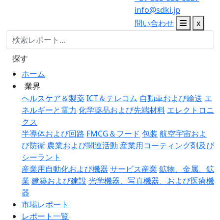
info@sdki.jp
問い合わせ
x
探す
ホーム
業界
ヘルスケア＆製薬
ICT＆テレコム
自動車および輸送
エ
ネルギーと電力
化学薬品および先端材料
エレクトロニ
クス
半導体および回路
FMCG＆フード
包装
航空宇宙およ
び防衛
農業および関連活動
産業用コーティング剤及び
シーラント
産業用自動化および機器
サービス産業
鉱物、金属、鉱
業
建築および建設
光学機器、写真機器、および医療機
器
市場レポート
レポート一覧