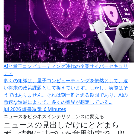
AIと量子コンピューティング時代の企業サイバーセキュリ
ティ
多くの組織は、量子コンピューティングを依然として、遠
い将来の政策課題として捉えています。しかし、実際はそ
うではありません。それは刻一刻と迫る期限であり、AIの
急速な進展によって、多くの業界が想定している...
Jul 2026
読書時間: 6 Minutes
ニュースをビジネスインテリジェンスに変える
ニュースの見出しだけにとどまら
ず、情報に基づいた意思決定で、収