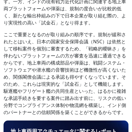
す。一方、インドの現有戦力近代化計画に関連する地上車
両プラットフォームや弾薬は、規制の度合いが比較的低
く、新たな輸出枠組みの下で日本企業が取り組む際の、よ
り実現性の高い「試金石」となり得ます。
ここで重要となるのが取り組みの順序です。規制が緩和さ
れたとはいえ、日本の国家安全保障会議（NSC）は依然と
して移転案件を個別に審査するため、「戦略的曖昧さ」を
伴わないプラットフォームの方が審査を迅速に通過できる
からです。地上車両の構成部品や弾薬は、戦闘システム・
ソフトウェアや潜水艦の音響技術ほど機微性が高くないた
め、関係閣僚会議による承認も得やすくなっています。そ
のため、これらは現実的な「試金石」として機能します。
駆逐艦やフリゲート艦の共同生産といった、はるかに複雑
な承認手続きを要する案件に踏み出す前に、リスクの低い
分野でコンプライアンス体制や物流網を構築し、インド側
のパートナーとの信頼関係を築くことができるからです。
地上車両用アクチュエータに関するレポート