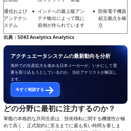
通信および
インドへの最上級アン
防衛電子機器
アンテナシ
テナ輸出によって既に
組立拠点を確
ステム
前例が作られています
立
出典：
SDKI Analytics Analytics
アクチュエータシステムの最新動向を分析
海外での生産拡大を進める日本メーカーが、いかにして需
要を取り込もうとしているのか。当社アナリストが解説し
ます。
→
今すぐ相談する
どの分野に最初に注力するのか？
軍艦の本格的な共同生産は、技術移転に関する機微性が極
めて高く、正式契約に至るまでに最も長い時間を要しま