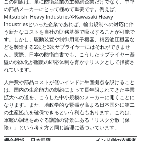
この問題は、単に防衛産業の主契約企業だけでなく、中堅
の部品メーカーにとって極めて重要です。例えば、
Mitsubishi Heavy IndustriesやKawasaki Heavy
Industriesといった企業であれば、輸出規制への対応に伴
う新たなコストを自社の財務基盤で吸収することが可能で
す。しかし、駆動装置や制御用電子機器、精密油圧機器な
どを製造する2次と3次サプライヤーにはそれができませ
ん。実際、日本の防衛白書でも、こうしたサプライヤー基
盤の弱体化が艦艇の即応体制を脅かすリスクとして指摘さ
れています。
人件費や部品コストが低いインドに生産拠点を設けること
は、国内の生産能力の制約によって長年阻まれてきた事業
拡大への道を、こうした中小規模のメーカーに開くことに
なります。また、地政学的な緊張が高まる日本国外に第二
の生産拠点を確保できるという利点もあります。これは、
軍艦の調達をめぐる議論の背景にある「リスク分散（保
険）」という考え方と同じ論理に基づいています。
機会領域
日本展望
インド側の支援者