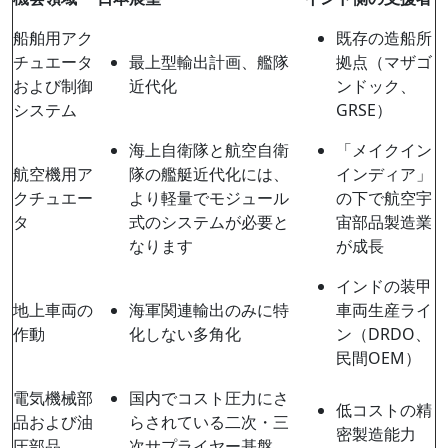
船舶用アク
既存の造船所
チュエータ
最上型輸出計画、艦隊
拠点（マザゴ
および制御
近代化
ンドック、
システム
GRSE）
海上自衛隊と航空自衛
「メイクイン
航空機用ア
隊の艦艇近代化には、
インディア」
クチュエー
より軽量でモジュール
の下で航空宇
タ
式のシステムが必要と
宙部品製造業
なります
が成長
インドの装甲
地上車両の
海軍関連輸出のみに特
車両生産ライ
作動
化しない多角化
ン（DRDO、
民間OEM）
電気機械部
国内でコスト圧力にさ
低コストの精
品および油
らされている二次・三
密製造能力
圧部品
次サプライヤー基盤