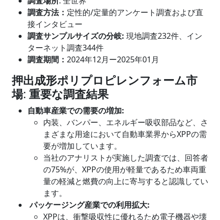
調査場所
: 全世界
調査方法：
定性的/定量的アンケート調査および直
接インタビュー
調査サンプルサイズの分岐
:
現地調査232件、イン
ターネット調査344件
調査期間：
2024年12月ー2025年01月
押出成形ポリプロピレンフォーム市
場
:
重要な調査結果
自動車産業での需要の増加
:
内装、バンパー、エネルギー吸収部品など、さ
まざまな用途において自動車業界からXPPの需
要が増加しています。
当社のアナリストが実施した調査では、回答者
の75%が、XPPの使用が軽量であるため車両重
量の軽減と燃費の向上に寄与すると認識してい
ます。
パッケージング産業での利用拡大
:
XPPは、衝撃吸収性に優れるため電子機器や壊