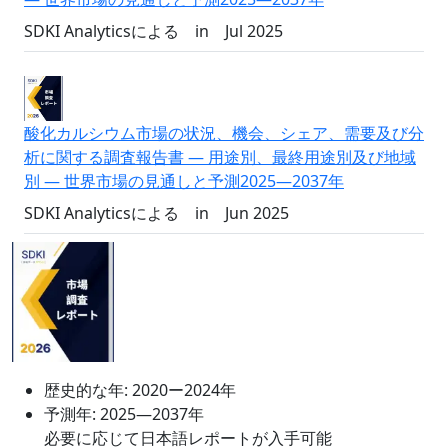
SDKI Analyticsによる
in
Jul 2025
酸化カルシウム市場の状況、機会、シェア、需要及び分
析に関する調査報告書 ― 用途別、最終用途別及び地域
別 ― 世界市場の見通しと予測2025―2037年
SDKI Analyticsによる
in
Jun 2025
歴史的な年:
2020ー2024年
予測年:
2025―2037年
必要に応じて日本語レポートが入手可能