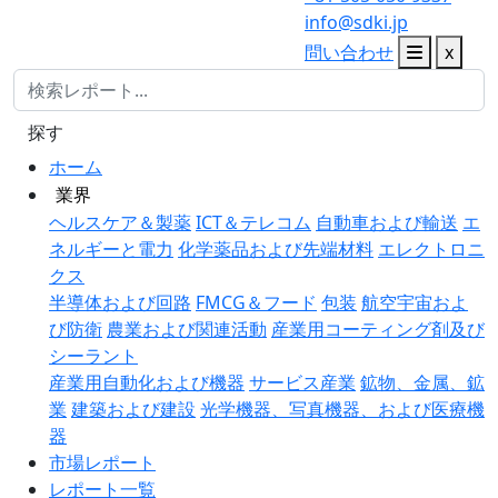
info@sdki.jp
問い合わせ
x
探す
ホーム
業界
ヘルスケア＆製薬
ICT＆テレコム
自動車および輸送
エ
ネルギーと電力
化学薬品および先端材料
エレクトロニ
クス
半導体および回路
FMCG＆フード
包装
航空宇宙およ
び防衛
農業および関連活動
産業用コーティング剤及び
シーラント
産業用自動化および機器
サービス産業
鉱物、金属、鉱
業
建築および建設
光学機器、写真機器、および医療機
器
市場レポート
レポート一覧