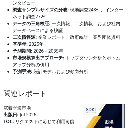
ンタビュー
調査サンプルサイズの分岐:
現地調査248件、インター
ネット調査272件
データの三角検証:
一次情報、二次情報、および社内
データベースによる検証
二次情報源:
企業レポート、政府統計、業界団体資料
基準年:
2025年
予測期間:
2026－2035年
市場規模算出アプローチ:
トップダウン分析とボトム
アップ分析の併用
予測手法:
統計モデルおよび傾向分析
関連レポート
電着塗装市場
出版日:
Jul 2026
TOC:
リクエストに応じて利用可能