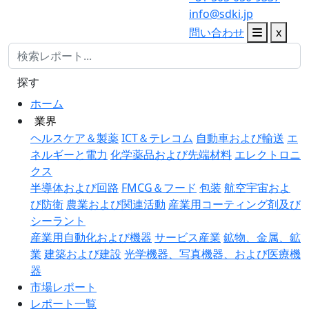
info@sdki.jp
問い合わせ
x
探す
ホーム
業界
ヘルスケア＆製薬
ICT＆テレコム
自動車および輸送
エ
ネルギーと電力
化学薬品および先端材料
エレクトロニ
クス
半導体および回路
FMCG＆フード
包装
航空宇宙およ
び防衛
農業および関連活動
産業用コーティング剤及び
シーラント
産業用自動化および機器
サービス産業
鉱物、金属、鉱
業
建築および建設
光学機器、写真機器、および医療機
器
市場レポート
レポート一覧