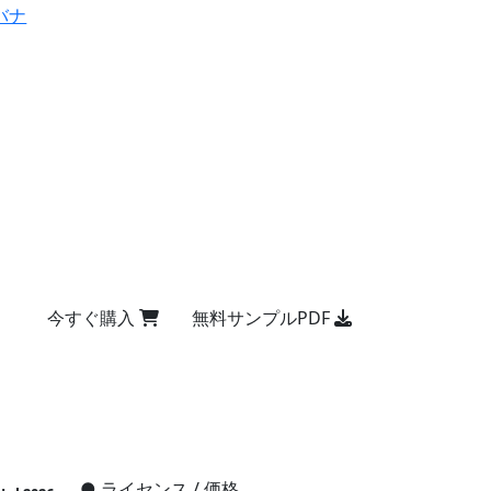
バナ
今すぐ購入
無料サンプルPDF
●
ライセンス / 価格