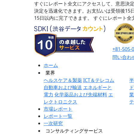
すぐにレポート全文にアクセスして、意思決定
決定を迅速化できます。お支払いは受領後15
15日以内に完了できます。
すぐにレポート全
+81-505-
問い合わ
ホーム
業界
ヘルスケア＆製薬
ICT＆テレコム
自動車および輸送
エネルギーと
電力
化学薬品および先端材料
エ
レクトロニクス
市場レポート
レポート一覧
一次研究
コンサルティングサービス