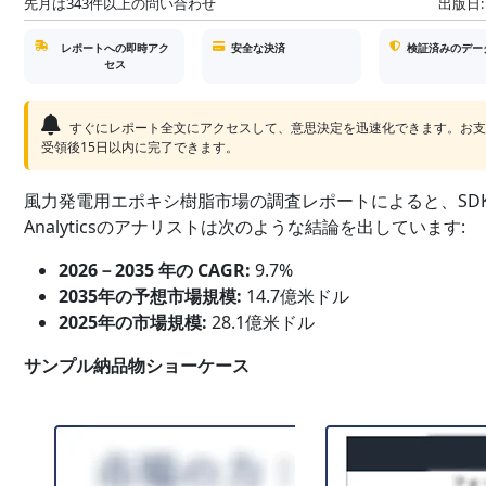
先月は343件以上の問い合わせ
出版日:
レポートへの即時アク
安全な決済
検証済みのデー
セス
すぐにレポート全文にアクセスして、意思決定を迅速化できます。お
受領後15日以内に完了できます。
風力発電用エポキシ樹脂市場の調査レポートによると、SDK
Analyticsのアナリストは次のような結論を出しています:
2026－2035 年の CAGR:
9.7%
2035年の予想市場規模:
14.7億米ドル
2025年の市場規模:
28.1億米ドル
サンプル納品物ショーケース