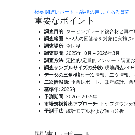
概要
関連レポート
お客様の声
よくある質問
重要なポイント
調査目的:
タービンブレード複合材と再生
調査範囲:
532人の回答者を対象に実施さ
調査場所:
全世界
調査期間:
2025年10月 – 2026年3月
調査方法:
定性的/定量的アンケート調査
調査サンプルサイズの分岐:
現地調査239
データの三角検証:
一次情報、二次情報、
二次情報源:
企業レポート、政府統計、業
基準年:
2025年
予測期間:
2026－2035年
市場規模算出アプローチ:
トップダウン分
予測手法:
統計モデルおよび傾向分析
関連レポート