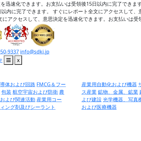
を迅速化できます。お支払いは受領後15日以内に完了できま
日以内に完了できます。
すぐにレポート全文にアクセスして、
文にアクセスして、意思決定を迅速化できます。お支払いは受領
050-9337
info@sdki.jp
せ
x
半導体および回路
FMCG＆フー
産業用自動化および機器
ド
包装
航空宇宙および防衛
農
ス産業
鉱物、金属、鉱業
業および関連活動
産業用コー
よび建設
光学機器、写真
ティング剤及びシーラント
および医療機器