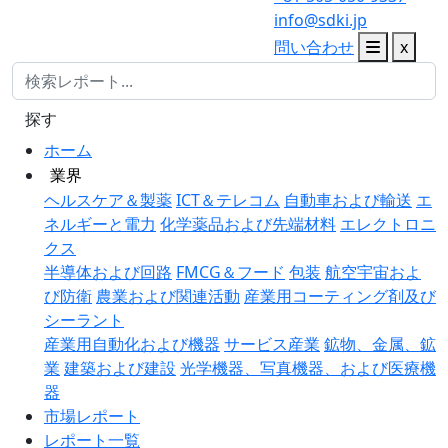
info@sdki.jp
問い合わせ
x
探す
ホーム
業界
ヘルスケア＆製薬
ICT＆テレコム
自動車および輸送
エ
ネルギーと電力
化学薬品および先端材料
エレクトロニ
クス
半導体および回路
FMCG＆フード
包装
航空宇宙およ
び防衛
農業および関連活動
産業用コーティング剤及び
シーラント
産業用自動化および機器
サービス産業
鉱物、金属、鉱
業
建築および建設
光学機器、写真機器、および医療機
器
市場レポート
レポート一覧