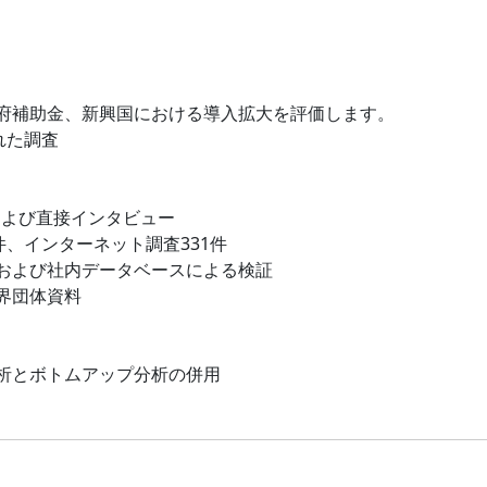
府補助金、新興国における導入拡大を評価します。
れた調査
および直接インタビュー
件、インターネット調査331件
および社内データベースによる検証
界団体資料
析とボトムアップ分析の併用