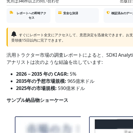
先月は346件以上の問い合わせ
出版日:
レポートへの即時アク
安全な決済
検証済みのデー
セス
すぐにレポート全文にアクセスして、意思決定を迅速化できます。お
受領後15日以内に完了できます。
汎用トラクター市場の調査レポートによると、SDKI Analyti
アナリストは次のような結論を出しています:
2026－2035 年の CAGR:
5%
2035年の予想市場規模:
965億米ドル
2025年の市場規模:
590億米ドル
サンプル納品物ショーケース