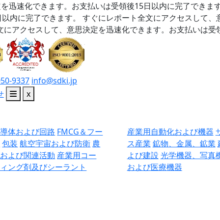
を迅速化できます。お支払いは受領後15日以内に完了できま
日以内に完了できます。
すぐにレポート全文にアクセスして、
文にアクセスして、意思決定を迅速化できます。お支払いは受領
050-9337
info@sdki.jp
せ
x
半導体および回路
FMCG＆フー
産業用自動化および機器
ド
包装
航空宇宙および防衛
農
ス産業
鉱物、金属、鉱業
業および関連活動
産業用コー
よび建設
光学機器、写真
ティング剤及びシーラント
および医療機器