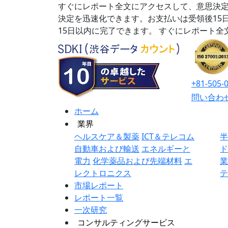
すぐにレポート全文にアクセスして、意思決定
決定を迅速化できます。お支払いは受領後15
15日以内に完了できます。
すぐにレポート全
+81-505-
問い合わ
ホーム
業界
ヘルスケア＆製薬
ICT＆テレコム
自動車および輸送
エネルギーと
電力
化学薬品および先端材料
エ
レクトロニクス
市場レポート
レポート一覧
一次研究
コンサルティングサービス