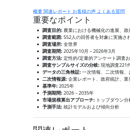
概要
関連レポート
お客様の声
よくある質問
重要なポイント
調査目的:
農業における機械化の進展、政
調査範囲:
552人の回答者を対象に実施さ
調査場所:
全世界
調査期間:
2025年10月 – 2026年3月
調査方法:
定性的/定量的アンケート調査
調査サンプルサイズの分岐:
現地調査221
データの三角検証:
一次情報、二次情報、
二次情報源:
企業レポート、政府統計、業
基準年:
2025年
予測期間:
2026－2035年
市場規模算出アプローチ:
トップダウン分
予測手法:
統計モデルおよび傾向分析
関連レポート