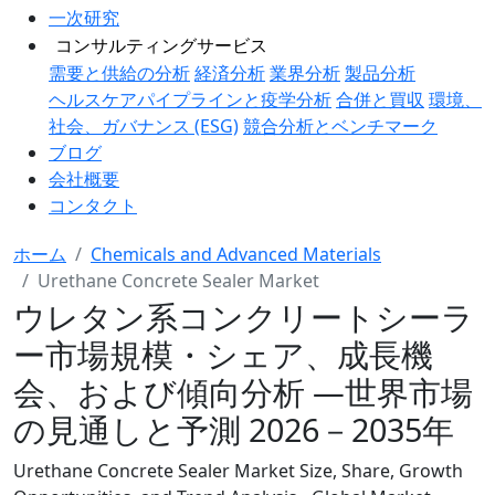
一次研究
コンサルティングサービス
需要と供給の分析
経済分析
業界分析
製品分析
ヘルスケアパイプラインと疫学分析
合併と買収
環境、
社会、ガバナンス (ESG)
競合分析とベンチマーク
ブログ
会社概要
コンタクト
ホーム
Chemicals and Advanced Materials
Urethane Concrete Sealer Market
ウレタン系コンクリートシーラ
ー市場規模・シェア、成長機
会、および傾向分析 ―世界市場
の見通しと予測 2026－2035年
Urethane Concrete Sealer Market Size, Share, Growth