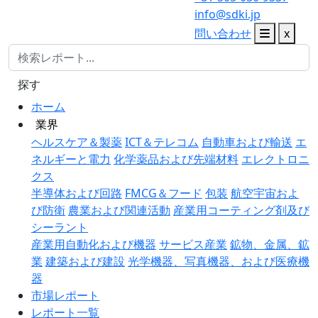
info@sdki.jp
問い合わせ
x
探す
ホーム
業界
ヘルスケア＆製薬
ICT＆テレコム
自動車および輸送
エ
ネルギーと電力
化学薬品および先端材料
エレクトロニ
クス
半導体および回路
FMCG＆フード
包装
航空宇宙およ
び防衛
農業および関連活動
産業用コーティング剤及び
シーラント
産業用自動化および機器
サービス産業
鉱物、金属、鉱
業
建築および建設
光学機器、写真機器、および医療機
器
市場レポート
レポート一覧