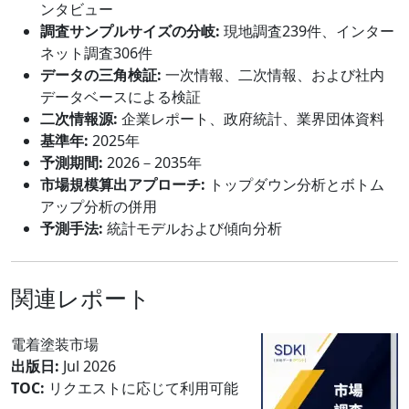
ンタビュー
調査サンプルサイズの分岐:
現地調査239件、インター
ネット調査306件
データの三角検証:
一次情報、二次情報、および社内
データベースによる検証
二次情報源:
企業レポート、政府統計、業界団体資料
基準年:
2025年
予測期間:
2026－2035年
市場規模算出アプローチ:
トップダウン分析とボトム
アップ分析の併用
予測手法:
統計モデルおよび傾向分析
関連レポート
電着塗装市場
出版日:
Jul 2026
TOC:
リクエストに応じて利用可能