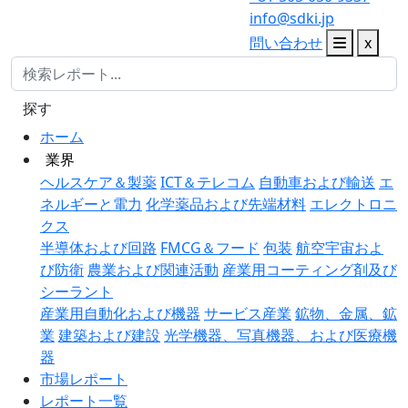
info@sdki.jp
問い合わせ
x
探す
ホーム
業界
ヘルスケア＆製薬
ICT＆テレコム
自動車および輸送
エ
ネルギーと電力
化学薬品および先端材料
エレクトロニ
クス
半導体および回路
FMCG＆フード
包装
航空宇宙およ
び防衛
農業および関連活動
産業用コーティング剤及び
シーラント
産業用自動化および機器
サービス産業
鉱物、金属、鉱
業
建築および建設
光学機器、写真機器、および医療機
器
市場レポート
レポート一覧