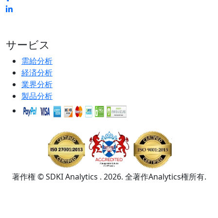
サービス
需給分析
経済分析
業界分析
製品分析
著作権 © SDKI Analytics . 2026. 全著作Analytics権所有.