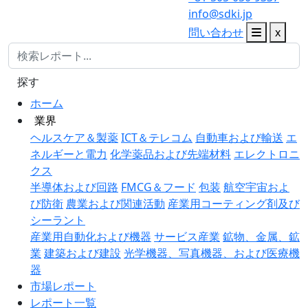
info@sdki.jp
問い合わせ
x
探す
ホーム
業界
ヘルスケア＆製薬
ICT＆テレコム
自動車および輸送
エ
ネルギーと電力
化学薬品および先端材料
エレクトロニ
クス
半導体および回路
FMCG＆フード
包装
航空宇宙およ
び防衛
農業および関連活動
産業用コーティング剤及び
シーラント
産業用自動化および機器
サービス産業
鉱物、金属、鉱
業
建築および建設
光学機器、写真機器、および医療機
器
市場レポート
レポート一覧