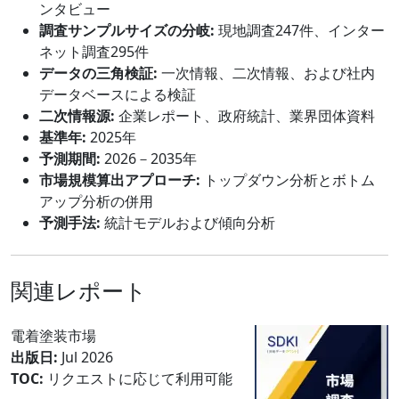
ンタビュー
調査サンプルサイズの分岐:
現地調査247件、インター
ネット調査295件
データの三角検証:
一次情報、二次情報、および社内
データベースによる検証
二次情報源:
企業レポート、政府統計、業界団体資料
基準年:
2025年
予測期間:
2026－2035年
市場規模算出アプローチ:
トップダウン分析とボトム
アップ分析の併用
予測手法:
統計モデルおよび傾向分析
関連レポート
電着塗装市場
出版日:
Jul 2026
TOC:
リクエストに応じて利用可能