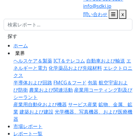
info@sdki.jp
問い合わせ
x
探す
ホーム
業界
ヘルスケア＆製薬
ICT＆テレコム
自動車および輸送
エ
ネルギーと電力
化学薬品および先端材料
エレクトロニ
クス
半導体および回路
FMCG＆フード
包装
航空宇宙およ
び防衛
農業および関連活動
産業用コーティング剤及び
シーラント
産業用自動化および機器
サービス産業
鉱物、金属、鉱
業
建築および建設
光学機器、写真機器、および医療機
器
市場レポート
レポート一覧