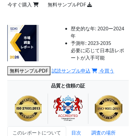
今すぐ購入
無料サンプルPDF
歴史的な年:
2020ー2024
年
予測年:
2023-2035
必要に応じて日本語レポ
ートが入手可能
無料サンプルPDF
試読サンプル申込
今買う
品質と信頼の証
このレポートについて
目次
調査の場所