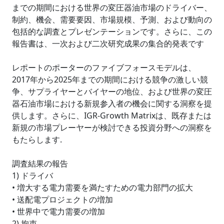
までの期間における世界の変圧器油市場のドライバー、
制約、機会、需要要因、市場規模、予測、および動向の
包括的な調査とプレゼンテーションです。さらに、この
報告書は、一次および二次研究成果の集合的発表です
レポートのポーターのファイブフォースモデルは、
2017年から2025年までの期間における競争の激しい競
争、サプライヤーとバイヤーの地位、および世界の変圧
器石油市場における新規参入者の機会に関する洞察を提
供します。さらに、IGR-Growth Matrixは、既存または
新規の市場プレーヤーが検討できる投資分野への洞察を
もたらします.
調査結果の報告
1) ドライバ
• 増大する電力需要を満たすための電力部門の拡大
• 送配電プロジェクトの増加
• 世界中で電力需要の増加
2) 拘束