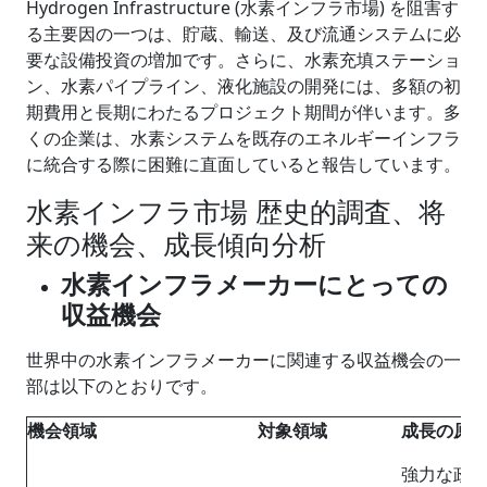
Hydrogen Infrastructure (水素インフラ市場) を阻害す
る主要因の一つは、貯蔵、輸送、及び流通システムに必
要な設備投資の増加です。さらに、水素充填ステーショ
ン、水素パイプライン、液化施設の開発には、多額の初
期費用と長期にわたるプロジェクト期間が伴います。多
くの企業は、水素システムを既存のエネルギーインフラ
に統合する際に困難に直面していると報告しています。
水素インフラ市場 歴史的調査、将
来の機会、成長傾向分析
水素インフラメーカーにとっての
収益機会
世界中の水素インフラメーカーに関連する収益機会の一
部は以下のとおりです。
機会領域
対象領域
成長の原
強力な政