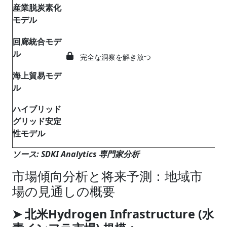
産業脱炭素化
モデル
回廊統合モデ
ル
完全な洞察を解き放つ
海上貿易モデ
ル
ハイブリッド
グリッド安定
性モデル
ソース: SDKI Analytics 専門家分析
市場傾向分析と将来予測：地域市
場の見通しの概要
➤ 北米Hydrogen Infrastructure (水