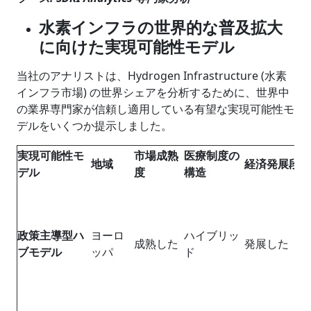
水素インフラの世界的な普及拡大
に向けた実現可能性モデル
当社のアナリストは、Hydrogen Infrastructure (水素
インフラ市場) の世界シェアを分析するために、世界中
の業界専門家が信頼し適用している有望な実現可能性モ
デルをいくつか提示しました。
実現可能性モ
市場成熟
医療制度の
地域
経済発展段階
デル
度
構造
政策主導型ハ
ヨーロ
ハイブリッ
成熟した
発展した
ブモデル
ッパ
ド