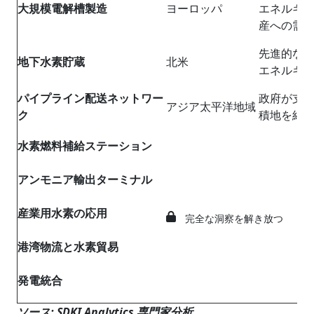
大規模電解槽製造
ヨーロッパ
エネルギ
産への需
先進的な
地下水素貯蔵
北米
エネルギ
パイプライン配送ネットワー
政府が支
アジア太平洋地域
ク
積地を結
水素燃料補給ステーション
アンモニア輸出ターミナル
産業用水素の応用
完全な洞察を解き放つ
港湾物流と水素貿易
発電統合
ソース: SDKI Analytics 専門家分析