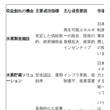
収益創出の機会
主要成功指標
主な成長要因
市場イ
日本の
再生可能エネルギ
転換政
安定した供給契
ーの統合、技術の
素化目
水素製造施設
約、政府補助金
規模拡大、政策的
携し、
インセンティブ
の投資
います
日本が
イチェ
水素貯蔵ソリュ
安全認証、運用
インフラ革新、規
力と信
ーション
効率
制遵守、産業需要
する中
術への
ってい
パイプ
長期的な公益事
は、都