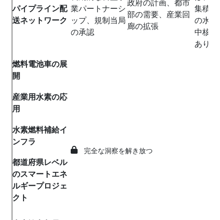
政府の計画、都市
パイプライン配
業パートナーシ
集積地
部の需要、産業回
送ネットワーク
ップ、規制当局
の水素
廊の拡張
の承認
中核を
ありま
燃料電池車の展
開
産業用水素の応
用
水素燃料補給イ
ンフラ
完全な洞察を解き放つ
都道府県レベル
のスマートエネ
ルギープロジェ
クト