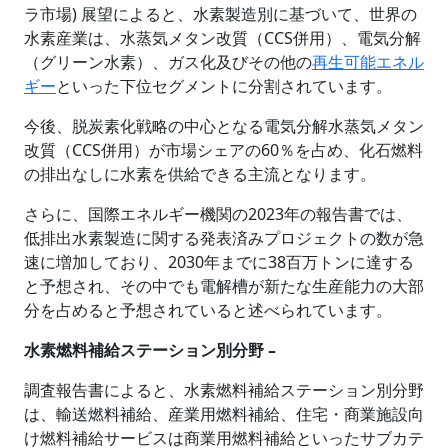
ラ市場) 展望によると、水素製造別に基づいて、世界の
水素産業は、水蒸気メタン改質（CCS併用）、電気分解
（グリーン水素）、ガス化及びその他の
再生可能エネル
ギー
といった下位セグメントに分割されています。
今後、脱炭素化戦略の中心となる電気分解水蒸気メタン
改質（CCS併用）が市場シェアの60％を占め、化石燃料
の排出なしに水素を供給できる主流となります。
さらに、国際エネルギー機関の2023年の報告書では、
低排出水素製造に関する発表済みプロジェクトの数が急
速に増加しており、2030年までに38百万トンに達する
と予想され、その中でも電解槽が新たな生産能力の大部
分を占めると予想されていると述べられています。
水素燃料補給ステーション別分野 –
調査報告書によると、水素燃料補給ステーション別分野
は、輸送燃料補給、産業用燃料補給、住宅・商業施設向
け燃料補給サービスは商業用燃料補給といったサブカテ