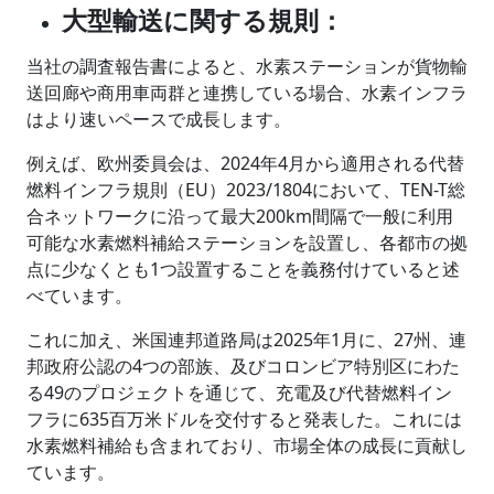
大型輸送に関する規則：
当社の調査報告書によると、水素ステーションが貨物輸
送回廊や商用車両群と連携している場合、水素インフラ
はより速いペースで成長します。
例えば、欧州委員会は、2024年4月から適用される代替
燃料インフラ規則（EU）2023/1804において、TEN-T総
合ネットワークに沿って最大200km間隔で一般に利用
可能な水素燃料補給ステーションを設置し、各都市の拠
点に少なくとも1つ設置することを義務付けていると述
べています。
これに加え、米国連邦道路局は2025年1月に、27州、連
邦政府公認の4つの部族、及びコロンビア特別区にわた
る49のプロジェクトを通じて、充電及び代替燃料イン
フラに635百万米ドルを交付すると発表した。これには
水素燃料補給も含まれており、市場全体の成長に貢献し
ています。