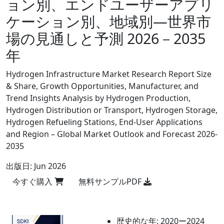
ョン別、エンドユーザーアプリ
ケーション別、地域別―世界市
場の見通しと予測 2026－2035
年
Hydrogen Infrastructure Market Research Report Size
& Share, Growth Opportunities, Manufacturer, and
Trend Insights Analysis by Hydrogen Production,
Hydrogen Distribution or Transport, Hydrogen Storage,
Hydrogen Refueling Stations, End-User Applications
and Region – Global Market Outlook and Forecast 2026-
2035
出版日:
Jun 2026
今すぐ購入
無料サンプルPDF
歴史的な年:
2020ー2024