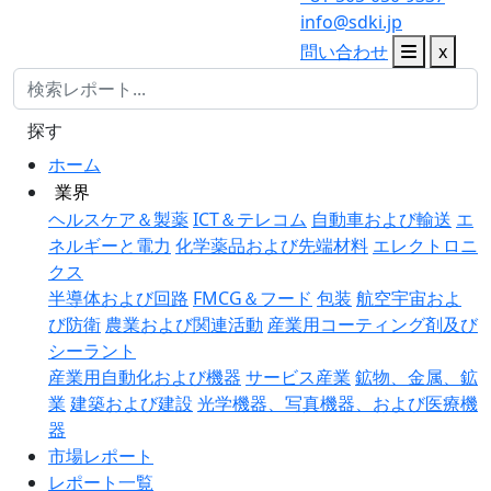
info@sdki.jp
問い合わせ
x
探す
ホーム
業界
ヘルスケア＆製薬
ICT＆テレコム
自動車および輸送
エ
ネルギーと電力
化学薬品および先端材料
エレクトロニ
クス
半導体および回路
FMCG＆フード
包装
航空宇宙およ
び防衛
農業および関連活動
産業用コーティング剤及び
シーラント
産業用自動化および機器
サービス産業
鉱物、金属、鉱
業
建築および建設
光学機器、写真機器、および医療機
器
市場レポート
レポート一覧