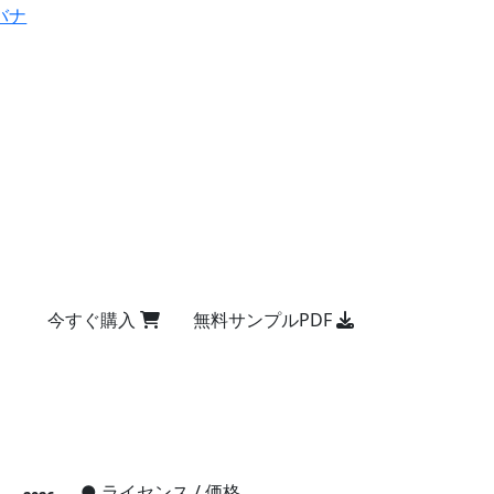
バナ
今すぐ購入
無料サンプルPDF
●
ライセンス / 価格