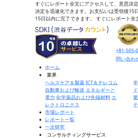
すぐにレポート全文にアクセスして、意思決定
決定を迅速化できます。お支払いは受領後15
15日以内に完了できます。
すぐにレポート全
+81-505-
問い合わ
ホーム
業界
ヘルスケア＆製薬
ICT＆テレコム
自動車および輸送
エネルギーと
電力
化学薬品および先端材料
エ
レクトロニクス
市場レポート
レポート一覧
一次研究
コンサルティングサービス