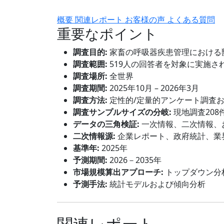
概要
関連レポート
お客様の声
よくある質問
重要なポイント
調査目的:
家畜の呼吸器疾患管理における
調査範囲:
519人の回答者を対象に実施さ
調査場所:
全世界
調査期間:
2025年10月 – 2026年3月
調査方法:
定性的/定量的アンケート調査
調査サンプルサイズの分岐:
現地調査208
データの三角検証:
一次情報、二次情報、
二次情報源:
企業レポート、政府統計、業
基準年:
2025年
予測期間:
2026－2035年
市場規模算出アプローチ:
トップダウン分
予測手法:
統計モデルおよび傾向分析
関連レポート