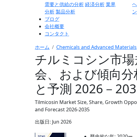
需要と供給の分析
経済分析
業界
分析
製品分析
ン
ブログ
会社概要
コンタクト
ホーム
Chemicals and Advanced Materials
チルミコシン市場
会、および傾向分
と予測 2026－20
Tilmicosin Market Size, Share, Growth Oppor
and Forecast 2026-2035
出版日:
Jun 2026
歴史的な年:
2020ー