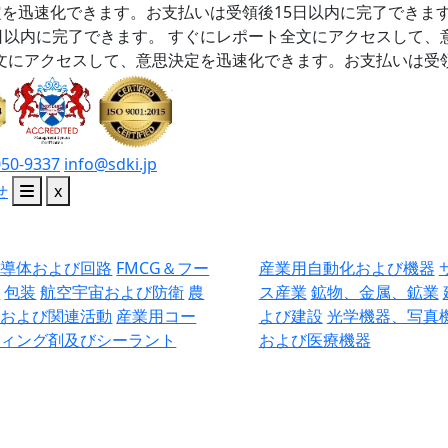
を迅速化できます。お支払いは受領後15日以内に完了できま
日以内に完了できます。
すぐにレポート全文にアクセスして、
文にアクセスして、意思決定を迅速化できます。お支払いは受領
050-9337
info@sdki.jp
せ
x
半導体および回路
FMCG＆フー
産業用自動化および機器
ド
包装
航空宇宙および防衛
農
ス産業
鉱物、金属、鉱業
業および関連活動
産業用コー
よび建設
光学機器、写真
ティング剤及びシーラント
および医療機器