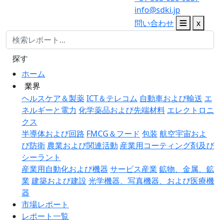
info@sdki.jp
問い合わせ
x
探す
ホーム
業界
ヘルスケア＆製薬
ICT＆テレコム
自動車および輸送
エ
ネルギーと電力
化学薬品および先端材料
エレクトロニ
クス
半導体および回路
FMCG＆フード
包装
航空宇宙およ
び防衛
農業および関連活動
産業用コーティング剤及び
シーラント
産業用自動化および機器
サービス産業
鉱物、金属、鉱
業
建築および建設
光学機器、写真機器、および医療機
器
市場レポート
レポート一覧