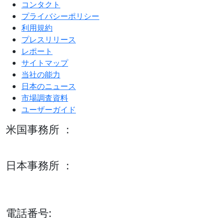
コンタクト
プライバシーポリシー
利用規約
プレスリリース
レポート
サイトマップ
当社の能力
日本のニュース
市場調査資料
ユーザーガイド
米国事務所 ：
600 S Tyler St Suite 2100 #140, Amarillo, TX 79101
日本事務所 ：
15/F セルリアンタワー, 桜丘町26-1、150-8512, 東京、渋谷
区、日本
電話番号: