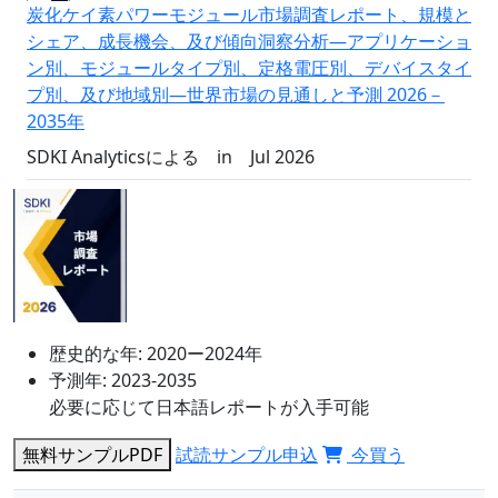
炭化ケイ素パワーモジュール市場調査レポート、規模と
シェア、成長機会、及び傾向洞察分析―アプリケーショ
ン別、モジュールタイプ別、定格電圧別、デバイスタイ
プ別、及び地域別―世界市場の見通しと予測 2026－
2035年
SDKI Analyticsによる
in
Jul 2026
歴史的な年:
2020ー2024年
予測年:
2023-2035
必要に応じて日本語レポートが入手可能
無料サンプルPDF
試読サンプル申込
今買う