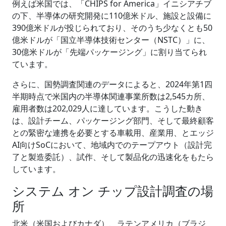
例えば米国では、「CHIPS for America」イニシアチブ
の下、半導体の研究開発に110億米ドル、施設と設備に
390億米ドルが投じられており、そのうち少なくとも50
億米ドルが「国立半導体技術センター（NSTC）」に、
30億米ドルが「先端パッケージング」に割り当てられ
ています。
さらに、国勢調査関連のデータによると、2024年第1四
半期時点で米国内の半導体関連事業所数は2,545カ所、
雇用者数は202,029人に達しています。こうした動き
は、設計チーム、パッケージング部門、そして最終顧客
との緊密な連携を必要とする車載用、産業用、とエッジ
AI向けSoCにおいて、地域内でのテープアウト（設計完
了と製造委託）、試作、そして製品化の迅速化をもたら
しています。
システム オン チップ設計調査の場
所
北米（米国およびカナダ）、ラテンアメリカ（ブラジ