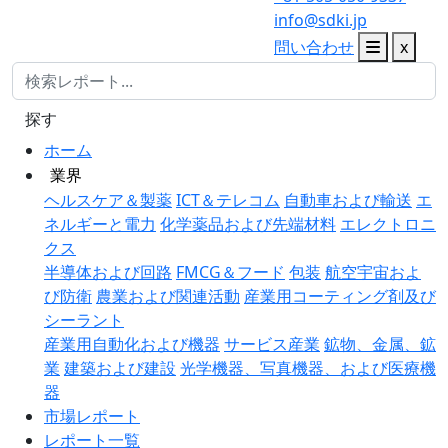
info@sdki.jp
問い合わせ
x
探す
ホーム
業界
ヘルスケア＆製薬
ICT＆テレコム
自動車および輸送
エ
ネルギーと電力
化学薬品および先端材料
エレクトロニ
クス
半導体および回路
FMCG＆フード
包装
航空宇宙およ
び防衛
農業および関連活動
産業用コーティング剤及び
シーラント
産業用自動化および機器
サービス産業
鉱物、金属、鉱
業
建築および建設
光学機器、写真機器、および医療機
器
市場レポート
レポート一覧