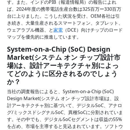
す。また、インドのPIB（報道情報局）の報告によれ
ば、2024年度の携帯電話生産台数は325百万ー330百万
台に上りました。こうした状況を受け、OEM各社は引
き続き、大量生産されるスマートフォン、タブレット、
ウェアラブル機器、と
家電
（DCE）向けチップのロード
マップを優先的に推進しています。
System-on-a-Chip (SoC) Design
Market(システム オン チップ設計市
場)は、設計アーキテクチャ別によっ
てどのように区分されるのでしょう
か？
当社の調査報告によると、System-on-a-Chip (SoC)
Design Market(システム オン チップ設計市場)は、設
計アーキテクチャ別に基づいて、デジタルSoC、アナロ
グ/ミックスドシグナルSoC、異種SoCに分割されていま
す。その中でも、デジタルSoCセグメントは収益の55%
を占め、市場を主導すると見込まれています。ソフトウ