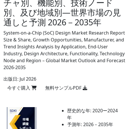
チャ別、機能別、技術ノード
別、及び地域別―世界市場の見
通しと予測 2026－2035年
System-on-a-Chip (SoC) Design Market Research Report
Size & Share, Growth Opportunities, Manufacturer, and
Trend Insights Analysis by Application, End-User
Industry, Design Architecture, Functionality, Technology
Node and Region – Global Market Outlook and Forecast
2026-2035
出版日:
Jul 2026
今すぐ購入
無料サンプルPDF
歴史的な年:
2020ー2024
年
予測年:
2026－2035年