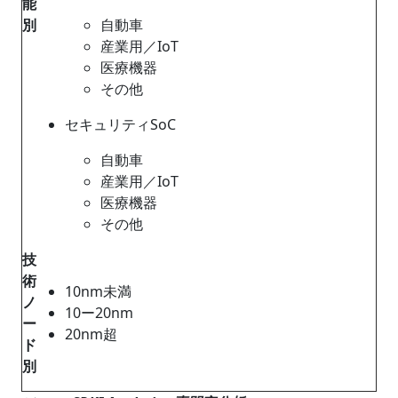
能
別
自動車
産業用／IoT
医療機器
その他
セキュリティSoC
自動車
産業用／IoT
医療機器
その他
技
術
10nm未満
ノ
10ー20nm
ー
20nm超
ド
別