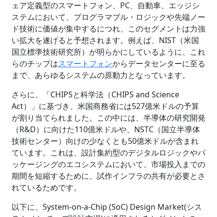
ェア定義型のスマートフォン、PC、自動車、エッジシ
ステムにおいて、プログラマブル・ロジックや先端ノー
ド技術に価値が集中するにつれ、このセグメントは力強
い拡大を遂げると予想されます。例えば、NIST（米国
国立標準技術研究所）が明らかにしているように、これ
らのチップは
スマートフォン
からデータセンターに至る
まで、あらゆるシステムの原動力となっています。
さらに、「CHIPSと科学法（CHIPS and Science
Act）」に基づき、米国商務省には527億米ドルの予算
が割り当てられました。この中には、半導体の研究開発
（R&D）に向けた110億米ドルや、NSTC（国立半導体
技術センター）向けの少なくとも50億米ドルが含まれ
ています。これは、設計集約型のデジタルロジックやパ
ッケージングのエコシステムにおいて、市場投入までの
期間を短縮するために、試作インフラの共有が必要とさ
れているためです。
以下に、System-on-a-Chip (SoC) Design Market(シス