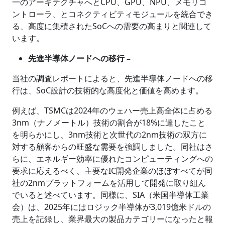
一のアーキテクチャへとCPU、GPU、NPU、メモリコ
ントローラ、とコネクティビティモジュールを統合でき
る、高度に集積されたSoCへの需要の高まりと関連して
います。
先進半導体ノードへの移行 –
当社の調査レポートによると、先進半導体ノードへの移
行は、SoC設計の技術的な高度化と価値を高めます。
例えば、TSMCは2024年のウェハー売上高全体に占める
3nm（ナノメートル）技術の割合が18%に達したこと
を明らかにし、3nm技術と次世代の2nm技術の双方に
対する顧客からの旺盛な需要を強調しました。同社はさ
らに、エネルギー効率に優れたコンピューティングへの
要求に応えるべく、主要なIC開発企業のほぼすべてが同
社の2nmプラットフォームを活用して開発に取り組ん
でいると述べています。同様に、SIA（米国半導体工業
会）は、2025年にはロジック半導体が3,019億米ドルの
売上を記録し、業界最大の製品カテゴリーになったと報