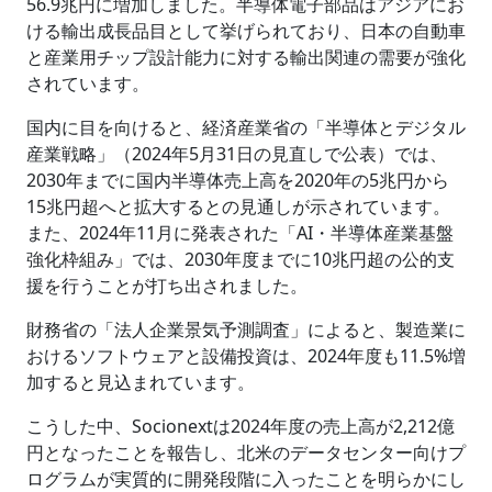
56.9兆円に増加しました。半導体電子部品はアジアにお
ける輸出成長品目として挙げられており、日本の自動車
と産業用チップ設計能力に対する輸出関連の需要が強化
されています。
国内に目を向けると、経済産業省の「半導体とデジタル
産業戦略」（2024年5月31日の見直しで公表）では、
2030年までに国内半導体売上高を2020年の5兆円から
15兆円超へと拡大するとの見通しが示されています。
また、2024年11月に発表された「AI・半導体産業基盤
強化枠組み」では、2030年度までに10兆円超の公的支
援を行うことが打ち出されました。
財務省の「法人企業景気予測調査」によると、製造業に
おけるソフトウェアと設備投資は、2024年度も11.5%増
加すると見込まれています。
こうした中、Socionextは2024年度の売上高が2,212億
円となったことを報告し、北米のデータセンター向けプ
ログラムが実質的に開発段階に入ったことを明らかにし