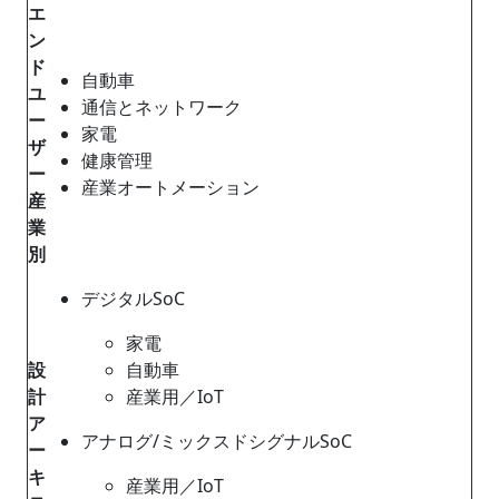
エ
ン
ド
自動車
ユ
通信とネットワーク
ー
家電
ザ
健康管理
ー
産業オートメーション
産
業
別
デジタルSoC
家電
設
自動車
計
産業用／IoT
ア
アナログ/ミックスドシグナルSoC
ー
キ
産業用／IoT