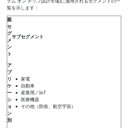
テム オン チップ設計市場)に適用されるセグメントの一
覧を示します：
親
セ
グ
サブセグメント
メ
ン
ト
ア
プ
リ
家電
ケ
自動車
ー
産業用／IoT
シ
医療機器
ョ
その他（防衛、航空宇宙）
ン
別