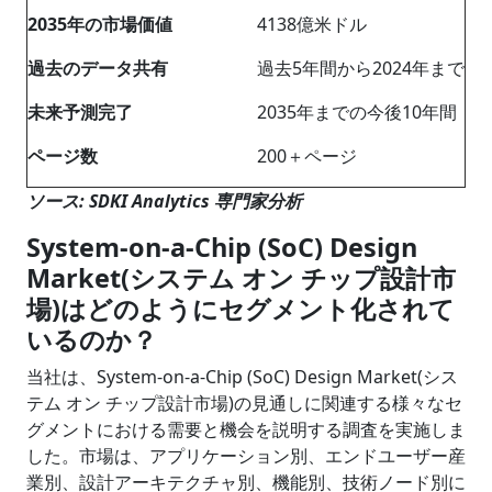
2035年の市場価値
4138億米ドル
過去のデータ共有
過去5年間から2024年まで
未来予測完了
2035年までの今後10年間
ページ数
200＋ページ
ソース: SDKI Analytics 専門家分析
System-on-a-Chip (SoC) Design
Market(システム オン チップ設計市
場)はどのようにセグメント化されて
いるのか？
当社は、System-on-a-Chip (SoC) Design Market(シス
テム オン チップ設計市場)の見通しに関連する様々なセ
グメントにおける需要と機会を説明する調査を実施しま
した。市場は、アプリケーション別、エンドユーザー産
業別、設計アーキテクチャ別、機能別、技術ノード別に