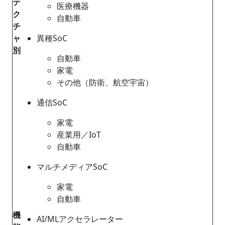
テ
医療機器
ク
自動車
チ
ャ
異種SoC
別
自動車
家電
その他（防衛、航空宇宙）
通信SoC
家電
産業用／IoT
自動車
マルチメディアSoC
家電
自動車
機
AI/MLアクセラレーター