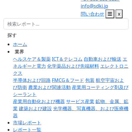
info@sdki.jp
問い合わせ
x
探す
ホーム
業界
ヘルスケア＆製薬
ICT＆テレコム
自動車および輸送
エ
ネルギーと電力
化学薬品および先端材料
エレクトロニ
クス
半導体および回路
FMCG＆フード
包装
航空宇宙およ
び防衛
農業および関連活動
産業用コーティング剤及び
シーラント
産業用自動化および機器
サービス産業
鉱物、金属、鉱
業
建築および建設
光学機器、写真機器、および医療機
器
市場レポート
レポート一覧