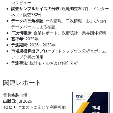
ンタビュー
調査サンプルサイズの分岐:
現地調査207件、インター
ネット調査382件
データの三角検証:
一次情報、二次情報、および社内
データベースによる検証
二次情報源:
企業レポート、政府統計、業界団体資料
基準年:
2025年
予測期間:
2026－2035年
市場規模算出アプローチ:
トップダウン分析とボトム
アップ分析の併用
予測手法:
統計モデルおよび傾向分析
関連レポート
電着塗装市場
出版日:
Jul 2026
TOC:
リクエストに応じて利用可能