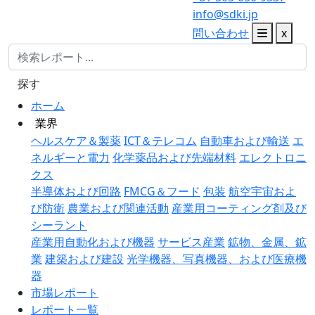
info@sdki.jp
問い合わせ
x
探す
ホーム
業界
ヘルスケア＆製薬
ICT＆テレコム
自動車および輸送
エ
ネルギーと電力
化学薬品および先端材料
エレクトロニ
クス
半導体および回路
FMCG＆フード
包装
航空宇宙およ
び防衛
農業および関連活動
産業用コーティング剤及び
シーラント
産業用自動化および機器
サービス産業
鉱物、金属、鉱
業
建築および建設
光学機器、写真機器、および医療機
器
市場レポート
レポート一覧