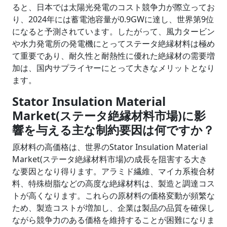
ると、日本では太陽光発電のコスト競争力が際立ってお
り、2024年には蓄電池容量が0.9GWに達し、世界第9位
になると予測されています。したがって、風力タービン
や水力発電所の発電機にとってステータ絶縁材料は極め
て重要であり、耐久性と耐熱性に優れた絶縁材の需要増
加は、国内サプライヤーにとって大きなメリットとなり
ます。
Stator Insulation Material
Market(ステータ絶縁材料市場)に影
響を与える主な制約要因は何ですか？
原材料の高価格は、世界のStator Insulation Material
Market(ステータ絶縁材料市場)の成長を阻害する大き
な要因となり得ります。アラミド繊維、マイカ系複合材
料、特殊樹脂などの高度な絶縁材料は、製造と調達コス
トが高くなります。これらの原材料の価格変動が頻繁な
ため、製造コストが増加し、企業は製品の品質を確保し
ながら競争力のある価格を維持することが困難になりま