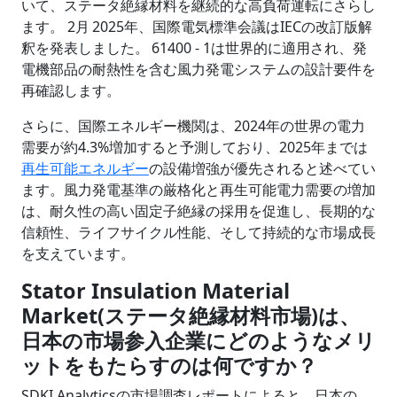
いて、ステータ絶縁材料を継続的な高負荷運転にさらし
ます。 2月 2025年、国際電気標準会議はIECの改訂版解
釈を発表しました。 61400 - 1は世界的に適用され、発
電機部品の耐熱性を含む風力発電システムの設計要件を
再確認します。
さらに、国際エネルギー機関は、2024年の世界の電力
需要が約4.3%増加すると予測しており、2025年までは
再生可能エネルギー
の設備増強が優先されると述べてい
ます。風力発電基準の厳格化と再生可能電力需要の増加
は、耐久性の高い固定子絶縁の採用を促進し、長期的な
信頼性、ライフサイクル性能、そして持続的な市場成長
を支えています。
Stator Insulation Material
Market(ステータ絶縁材料市場)は、
日本の市場参入企業にどのようなメリ
ットをもたらすのは何ですか？
SDKI Analyticsの市場調査レポートによると、日本の