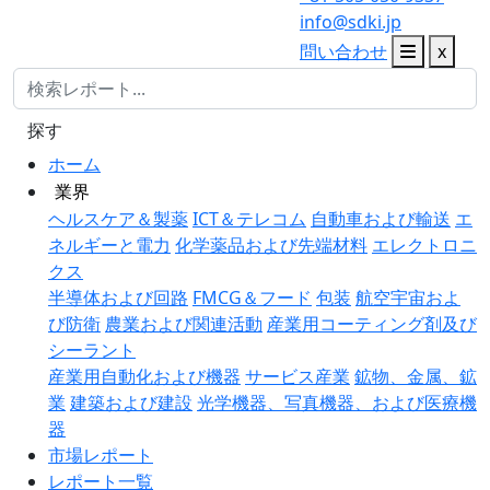
info@sdki.jp
問い合わせ
x
探す
ホーム
業界
ヘルスケア＆製薬
ICT＆テレコム
自動車および輸送
エ
ネルギーと電力
化学薬品および先端材料
エレクトロニ
クス
半導体および回路
FMCG＆フード
包装
航空宇宙およ
び防衛
農業および関連活動
産業用コーティング剤及び
シーラント
産業用自動化および機器
サービス産業
鉱物、金属、鉱
業
建築および建設
光学機器、写真機器、および医療機
器
市場レポート
レポート一覧