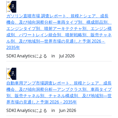
ガソリン直噴市場 調査レポート、規模とシェア、成長
機会、及び傾向洞察分析―車両タイプ別、構成部品別、
エンジンタイプ別、噴射アーキテクチャ別、エンジン構
成別、パワートレイン統合別、噴射戦略別、販売チャネ
ル別、及び地域別―世界市場の見通しと予測 2026－
2035年
SDKI Analyticsによる
in
Jul 2026
自動車用アンプ市場調査レポート、規模とシェア、成長
機会、及び傾向洞察分析―アンプクラス別、車両タイプ
別、販売チャネル別、チャネル構成別、及び地域別―世
界市場の見通しと予測 2026－2035年
SDKI Analyticsによる
in
Jun 2026