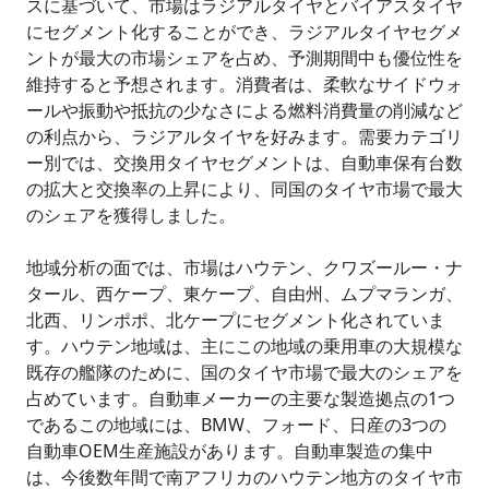
スに基づいて、市場はラジアルタイヤとバイアスタイヤ
にセグメント化することができ、ラジアルタイヤセグメ
ントが最大の市場シェアを占め、予測期間中も優位性を
維持すると予想されます。消費者は、柔軟なサイドウォ
ールや振動や抵抗の少なさによる燃料消費量の削減など
の利点から、ラジアルタイヤを好みます。需要カテゴリ
ー別では、交換用タイヤセグメントは、自動車保有台数
の拡大と交換率の上昇により、同国のタイヤ市場で最大
のシェアを獲得しました。
地域分析の面では、市場はハウテン、クワズールー・ナ
タール、西ケープ、東ケープ、自由州、ムプマランガ、
北西、リンポポ、北ケープにセグメント化されていま
す。ハウテン地域は、主にこの地域の乗用車の大規模な
既存の艦隊のために、国のタイヤ市場で最大のシェアを
占めています。自動車メーカーの主要な製造拠点の1つ
であるこの地域には、BMW、フォード、日産の3つの
自動車OEM生産施設があります。自動車製造の集中
は、今後数年間で南アフリカのハウテン地方のタイヤ市