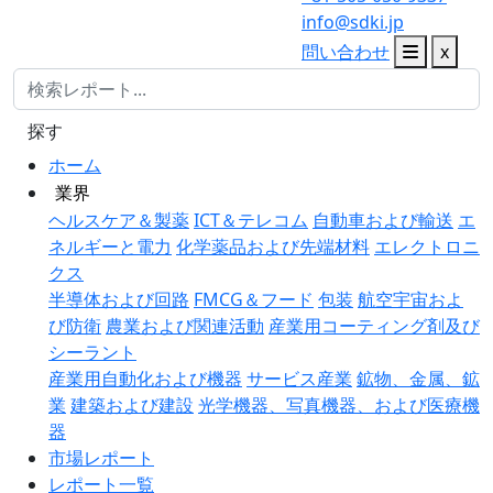
info@sdki.jp
問い合わせ
x
探す
ホーム
業界
ヘルスケア＆製薬
ICT＆テレコム
自動車および輸送
エ
ネルギーと電力
化学薬品および先端材料
エレクトロニ
クス
半導体および回路
FMCG＆フード
包装
航空宇宙およ
び防衛
農業および関連活動
産業用コーティング剤及び
シーラント
産業用自動化および機器
サービス産業
鉱物、金属、鉱
業
建築および建設
光学機器、写真機器、および医療機
器
市場レポート
レポート一覧