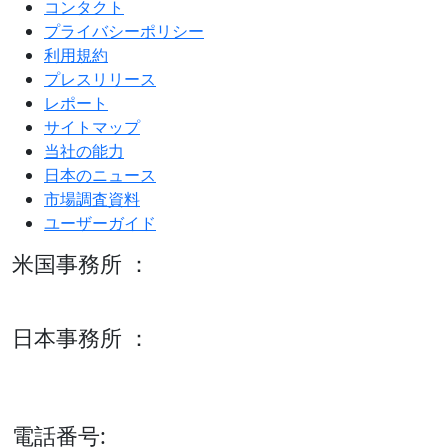
コンタクト
プライバシーポリシー
利用規約
プレスリリース
レポート
サイトマップ
当社の能力
日本のニュース
市場調査資料
ユーザーガイド
米国事務所 ：
600 S Tyler St Suite 2100 #140, Amarillo, TX 79101
日本事務所 ：
15/F セルリアンタワー, 桜丘町26-1、150-8512, 東京、渋谷
区、日本
電話番号: