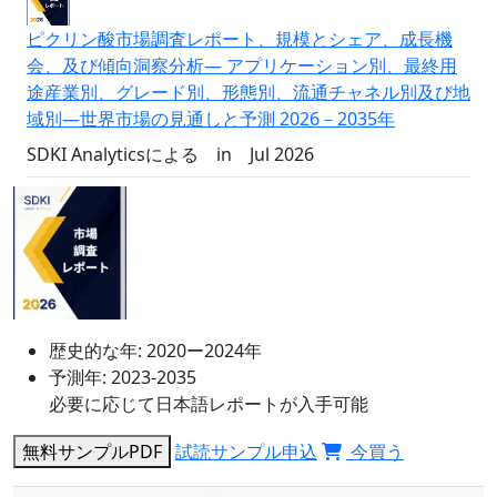
ピクリン酸市場調査レポート、規模とシェア、成長機
会、及び傾向洞察分析― アプリケーション別、最終用
途産業別、グレード別、形態別、流通チャネル別及び地
域別―世界市場の見通しと予測 2026－2035年
SDKI Analyticsによる
in
Jul 2026
歴史的な年:
2020ー2024年
予測年:
2023-2035
必要に応じて日本語レポートが入手可能
無料サンプルPDF
試読サンプル申込
今買う