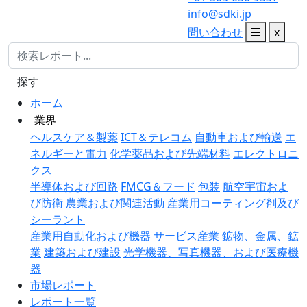
info@sdki.jp
問い合わせ
x
探す
ホーム
業界
ヘルスケア＆製薬
ICT＆テレコム
自動車および輸送
エ
ネルギーと電力
化学薬品および先端材料
エレクトロニ
クス
半導体および回路
FMCG＆フード
包装
航空宇宙およ
び防衛
農業および関連活動
産業用コーティング剤及び
シーラント
産業用自動化および機器
サービス産業
鉱物、金属、鉱
業
建築および建設
光学機器、写真機器、および医療機
器
市場レポート
レポート一覧