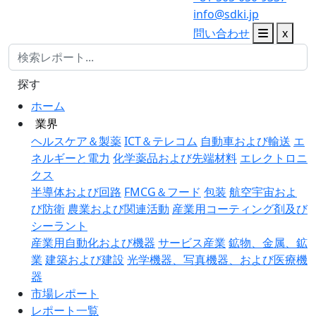
info@sdki.jp
問い合わせ
x
探す
ホーム
業界
ヘルスケア＆製薬
ICT＆テレコム
自動車および輸送
エ
ネルギーと電力
化学薬品および先端材料
エレクトロニ
クス
半導体および回路
FMCG＆フード
包装
航空宇宙およ
び防衛
農業および関連活動
産業用コーティング剤及び
シーラント
産業用自動化および機器
サービス産業
鉱物、金属、鉱
業
建築および建設
光学機器、写真機器、および医療機
器
市場レポート
レポート一覧