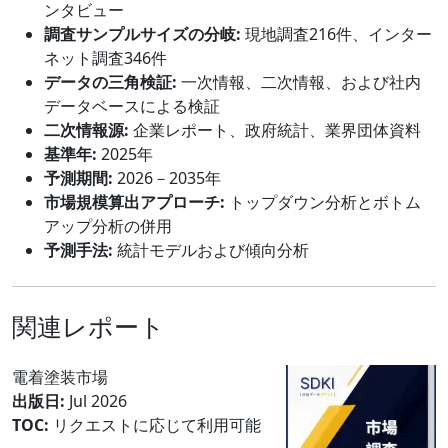
ンタビュー
調査サンプルサイズの分岐:
現地調査216件、インター
ネット調査346件
データの三角検証:
一次情報、二次情報、および社内
データベースによる検証
二次情報源:
企業レポート、政府統計、業界団体資料
基準年:
2025年
予測期間:
2026－2035年
市場規模算出アプローチ:
トップダウン分析とボトム
アップ分析の併用
予測手法:
統計モデルおよび傾向分析
関連レポート
電着塗装市場
出版日:
Jul 2026
TOC:
リクエストに応じて利用可能