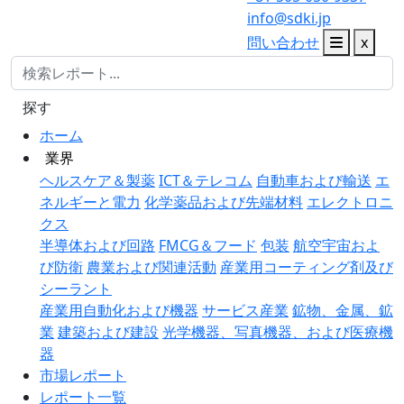
info@sdki.jp
問い合わせ
x
探す
ホーム
業界
ヘルスケア＆製薬
ICT＆テレコム
自動車および輸送
エ
ネルギーと電力
化学薬品および先端材料
エレクトロニ
クス
半導体および回路
FMCG＆フード
包装
航空宇宙およ
び防衛
農業および関連活動
産業用コーティング剤及び
シーラント
産業用自動化および機器
サービス産業
鉱物、金属、鉱
業
建築および建設
光学機器、写真機器、および医療機
器
市場レポート
レポート一覧