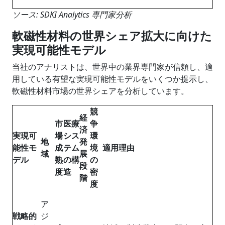
ソース: SDKI Analytics 専門家分析
軟磁性材料の世界シェア拡大に向けた
実現可能性モデル
当社のアナリストは、世界中の業界専門家が信頼し、適
用している有望な実現可能性モデルをいくつか提示し、
軟磁性材料市場の世界シェアを分析しています。
競
経
市
医療
争
済
実現可
場
シス
環
地
発
能性モ
成
テム
境
適用理由
域
展
デル
熟
の構
の
段
度
造
密
階
度
ア
戦略的
ジ