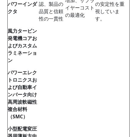
増加、サプラ
パワーインダ
認、製品の
の安定性を重
イヤーコスト
クタ
品質と信頼
視していま
の最適化
性の一貫性
す。
風力タービン
発電機コアお
よびカスタム
ラミネーショ
ン
パワーエレク
トロニクスお
よび自動車イ
ンバータ向け
高周波軟磁性
複合材料
（SMC）
小型配電変圧
器用薄板方向