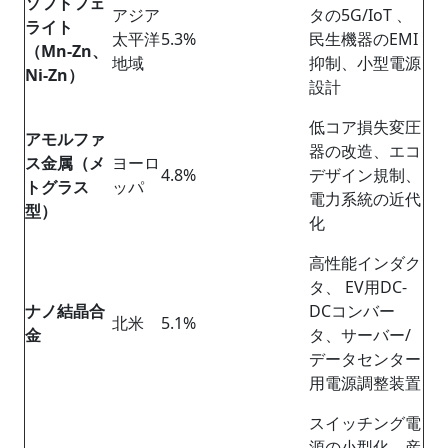
ソフトフェ
アジア
タの5G/IoT 、
ライト
太平洋
5.3%
民生機器のEMI
（Mn-Zn、
地域
抑制、小型電源
Ni-Zn）
設計
低コア損失変圧
アモルファ
器の改造、エコ
ス金属（メ
ヨーロ
4.8%
デザイン規制、
トグラス
ッパ
電力系統の近代
型）
化
高性能インダク
タ、 EV用DC-
ナノ結晶合
DCコンバー
北米
5.1%
金
タ、サーバー/
データセンター
用電源調整装置
スイッチング電
源の小型化、産