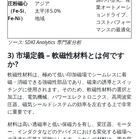
圧粉磁心
アジア
業オートメーシ
（Fe-Si、
太平洋
5.0%
ョンドライブ、
Fe-Ni）
地域
コストパフォー
マンスの最適化
ソース: SDKI Analytics 専門家分析
3) 市場定義 – 軟磁性材料とは何です
か?
軟磁性材料は、極めて低い印加磁場でシームレスに着
磁・消磁できる強磁性部品であり、磁束の誘導とスイッ
チングに使用されます。そのため、軟磁性材料の選択と
加工は、電気機械、パワーエレクトロニクス、高周波変
圧器、磁気シールドシステムの効率を左右する上で非常
に重要です。
材料は高い透磁率と低い保磁力を有し、変圧器、モータ
ー、インダクタなどのデバイスにおける変化する磁場へ