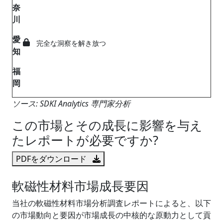
奈
川
愛
完全な洞察を解き放つ
知
福
岡
ソース: SDKI Analytics 専門家分析
この市場とその成長に影響を与え
たレポートが必要ですか?
PDFをダウンロード
軟磁性材料市場成長要因
当社の軟磁性材料市場分析調査レポートによると、以下
の市場動向と要因が市場成長の中核的な原動力として貢