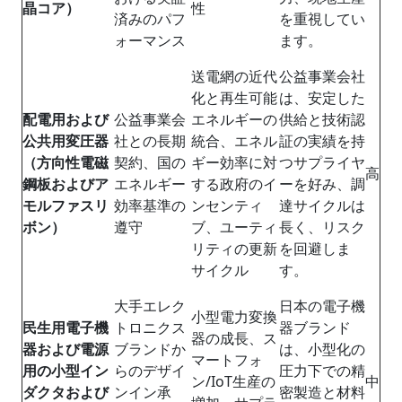
晶コア）
性
済みのパフ
を重視してい
ォーマンス
ます。
送電網の近代
公益事業会社
化と再生可能
は、安定した
配電用および
公益事業会
エネルギーの
供給と技術認
公共用変圧器
社との長期
統合、エネル
証の実績を持
（方向性電磁
契約、国の
ギー効率に対
つサプライヤ
高
鋼板およびア
エネルギー
する政府のイ
ーを好み、調
モルファスリ
効率基準の
ンセンティ
達サイクルは
ボン）
遵守
ブ、ユーティ
長く、リスク
リティの更新
を回避しま
サイクル
す。
大手エレク
日本の電子機
小型電力変換
民生用電子機
トロニクス
器ブランド
器の成長、ス
器および電源
ブランドか
は、小型化の
マートフォ
用の小型イン
らのデザイ
圧力下での精
ン/IoT生産の
中
ダクタおよび
ンイン承
密製造と材料