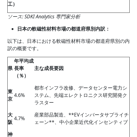
工）
ソース: SDKI Analytics 専門家分析
日本の軟磁性材料市場の都道府県別内訳：
以下は、日本における軟磁性材料市場の都道府県別の内
訳の概要です。
年平均成
県
長率
主な成長要因
（％）
都市インフラ改修、データセンター電力シ
東
4.6%
ステム、先端エレクトロニクス研究開発ク
京
ラスター
大
産業部品製造、**EVインバータサプライチ
4.7%
阪
ェーン**、中小企業近代化インセンティブ
神