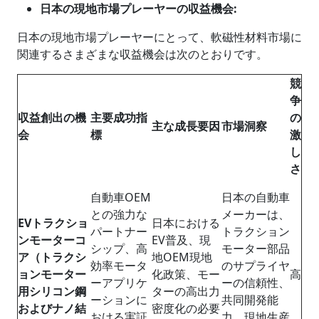
日本の現地市場プレーヤーの収益機会:
日本の現地市場プレーヤーにとって、軟磁性材料市場に
関連するさまざまな収益機会は次のとおりです。
競
争
収益創出の機
主要成功指
の
主な成長要因
市場洞察
会
標
激
し
さ
自動車OEM
日本の自動車
との強力な
メーカーは、
EVトラクショ
日本における
パートナー
トラクション
ンモーターコ
EV普及、現
シップ、高
モーター部品
ア（トラクシ
地OEM現地
効率モータ
のサプライヤ
ョンモーター
化政策、モー
高
ーアプリケ
ーの信頼性、
用シリコン鋼
ターの高出力
ーションに
共同開発能
およびナノ結
密度化の必要
おける実証
力、現地生産