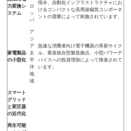
指令、自動化インフラストラクチャにお
力変換シ
ロ
けるコンパクトな高周波磁気コンポーネ
ステム
ッ
ントの需要によって刺激されています。
パ
ア
ジ
ア
急速な消費者向け電子機器の革新サイク
家電製品
太
ル、垂直統合型製造拠点、小型パワーデ
の小型化
平
バイスへの投資増加によって推進されて
洋
います。
地
域
スマート
グリッド
と変圧器
の近代化
再生可能