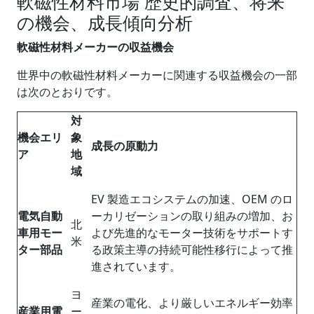
軟磁性材料市場 歴史的調査、将来
の機会、成長傾向分析
軟磁性材料メーカーの収益機会
世界中の軟磁性材料メーカーに関連する収益機会の一部
は次のとおりです。
対
機会エリ
象
成長の原動力
ア
地
域
EV 製造エコシステムの加速、OEM のロ
電気自動
ーカリゼーションの取り組みの増加、お
北
車用モー
よび先進的なモーター技術をサポートす
米
ター部品
る政策主導の持続可能性移行によって推
進されています。
ヨ
産業の電化、より厳しいエネルギー効率
産業用電
ー