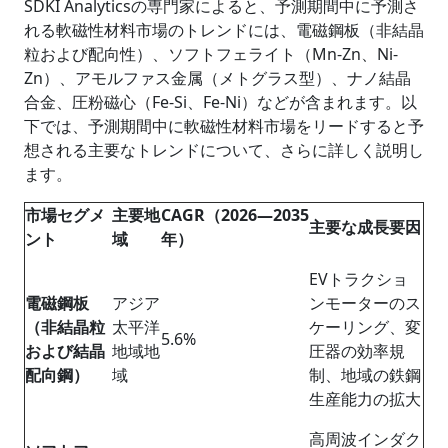
SDKI Analyticsの専門家によると、予測期間中に予測さ
れる軟磁性材料市場のトレンドには、電磁鋼板（非結晶
粒および配向性）、ソフトフェライト（Mn-Zn、Ni-
Zn）、アモルファス金属（メトグラス型）、ナノ結晶
合金、圧粉磁心（Fe-Si、Fe-Ni）などが含まれます。以
下では、予測期間中に軟磁性材料市場をリードすると予
想される主要なトレンドについて、さらに詳しく説明し
ます。
市場セグメ
主要地
CAGR（2026―2035
主要な成長要因
ント
域
年）
EVトラクショ
電磁鋼板
アジア
ンモーターのス
（非結晶粒
太平洋
ケーリング、変
5.6%
および結晶
地域地
圧器の効率規
配向鋼）
域
制、地域の鉄鋼
生産能力の拡大
高周波インダク