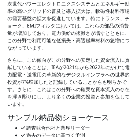
次世代パワーエレクトロニクスシステムとエネルギー効
率の高いグリッドの普及と導入拡大は、軟磁性材料市場
の需要基盤の拡大を促進しています。特にトランス、チ
ョーク、EMIフィルタにおいては、これらの部品の消費
量が増加しており、電力供給の複雑さが増すとともに、
この分野で利用可能な低損失・高透磁率材料の急増につ
ながっています。
さらに、この傾向がこの分野への安定した資金流入に貢
献していることは、IEAが2021年から2022年にかけて電
力配電・送電用の革新的なデジタルインフラへの世界的
投資が7%増加したと記録していることからも明らかで
す。さらに、これはこの分野への確実な資本流入の存在
を浮き彫りにし、より多くの企業の投資と参加を促して
います。
サンプル納品物ショーケース
調査競合他社と業界リーダー
過去のデータに基づく予測