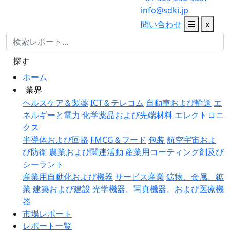
info@sdki.jp
問い合わせ
x
探す
ホーム
業界
ヘルスケア＆製薬
ICT＆テレコム
自動車および輸送
エ
ネルギーと電力
化学薬品および先端材料
エレクトロニ
クス
半導体および回路
FMCG＆フード
包装
航空宇宙およ
び防衛
農業および関連活動
産業用コーティング剤及び
シーラント
産業用自動化および機器
サービス産業
鉱物、金属、鉱
業
建築および建設
光学機器、写真機器、および医療機
器
市場レポート
レポート一覧