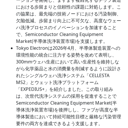
における歩留まりと信頼性の課題に対処します。こ
の協業は、最先端の技術ノードにおける汚染制御、
欠陥低減、歩留まり向上に不可欠な、高度なウェー
ハ洗浄プロセスのイノベーションを加速すること
で、Semiconductor Cleaning Equipment
Market(半導体洗浄装置市場)を支援します。
Tokyo Electronは2026年4月、半導体製造装置への
環境性能の統合に注力する姿勢を改めて表明し、
300mmウェハ生産において高い生産性を維持しな
がら化学薬品と水の消費量を削減するように設計さ
れたシングルウェハ洗浄システム「CELLESTA
MS2」とウェット洗浄プラットフォーム
「EXPEDIUS+」を紹介しました。この取り組み
は、次世代洗浄システムの採用を促進することで
Semiconductor Cleaning Equipment Market(半
導体洗浄装置市場)を後押しし、ファブが高度な半
導体製造において持続可能性目標と厳格な汚染管理
要件の両方を達成できるよう支援します。