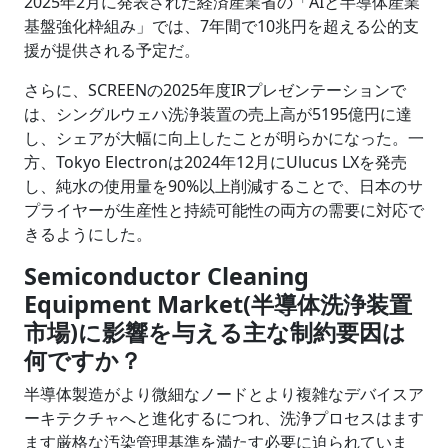
2025年2月に発表された経済産業省の「AIと半導体産業
基盤強化枠組み」では、7年間で10兆円を超える公的支
援が提供される予定だ。
さらに、SCREENの2025年度IRプレゼンテーションで
は、シングルウェハ洗浄装置の売上高が5195億円に達
し、シェアが大幅に向上したことが明らかになった。一
方、Tokyo Electronは2024年12月にUlucus LXを発売
し、純水の使用量を90%以上削減することで、日本のサ
プライヤーが生産性と持続可能性の両方の需要に対応で
きるようにした。
Semiconductor Cleaning
Equipment Market(半導体洗浄装置
市場)に影響を与える主な制約要因は
何ですか？
半導体製造がより微細なノードとより複雑なデバイスア
ーキテクチャへと進化するにつれ、洗浄プロセスはます
ます厳格な汚染管理基準を満たす必要に迫られていま