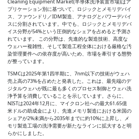
Cleaning Equipment Market(半導体洗浄装置市場)はア
プリケーション別に基づいて、ロジックとメモリデバイ
ス、ファウンドリ／IDM製造、アナログとパワーデバイ
スに分割されています。中でも、ロジックとメモリデバ
イス分野が54%という圧倒的なシェアを占めると予測さ
れています。 この分野は、先進的な製造技術、高度な
ウェハー複雑性、そして製造工程全体における厳格な汚
染管理要件への依存度が高いため、市場を牽引する態勢
が整っています。
TSMCは2025年第1四半期に、7nm以下の技術がウェハ
売上高の73%を占めたと発表した。これは、最先端のデ
ジタルウェハが既に最も多くのプロセス制御とウェハ洗
浄予算を消費していることを示しています。さらに、
NISTは2024年12月に、マイクロン社への最大61.65億
米ドルの助成金により、先進メモリ製造における米国の
シェアが2%未満から2035年までに約10%に上昇し、メ
モリ製造工場の洗浄需要が新たなラインに拡大すると明
らかにしました。