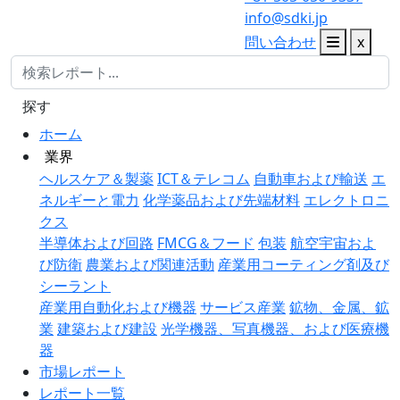
info@sdki.jp
問い合わせ
x
探す
ホーム
業界
ヘルスケア＆製薬
ICT＆テレコム
自動車および輸送
エ
ネルギーと電力
化学薬品および先端材料
エレクトロニ
クス
半導体および回路
FMCG＆フード
包装
航空宇宙およ
び防衛
農業および関連活動
産業用コーティング剤及び
シーラント
産業用自動化および機器
サービス産業
鉱物、金属、鉱
業
建築および建設
光学機器、写真機器、および医療機
器
市場レポート
レポート一覧