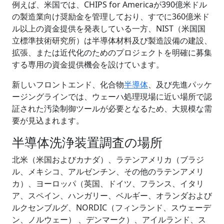
例えば、米国では、CHIPS for Americaが390億米ドル
の製造業向け奨励金を管理しており、すでに360億米ド
ル以上の資金提供を発表している一方、NIST（米国国
立標準技術研究所）は半導体材料及び製造設備の建設、
拡張、または近代化のためのプロジェクトを明確に募集
する専用の資金提供機会を設けています。
新しいフロントエンド、化合物
半導体
、及び先進パッケ
ージングラインでは、ウェーハ処理現場に近い場所で認
証された汚染制御ツールが必要となるため、大規模な需
要が見込まれます。
半導体洗浄装置調査の場所
北米（米国およびカナダ）、ラテンアメリカ（ブラジ
ル、メキシコ、アルゼンチン、その他のラテンアメリ
カ）、ヨーロッパ（英国、ドイツ、フランス、イタリ
ア、スペイン、ハンガリー、ベルギー、オランダおよび
ルクセンブルグ、NORDIC（フィンランド、スウェーデ
ン、ノルウェー） 、デンマーク）、アイルランド、ス