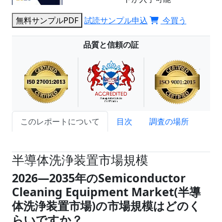
無料サンプルPDF
試読サンプル申込
今買う
品質と信頼の証
このレポートについて
目次
調査の場所
試読サンプル申込
半導体洗浄装置市場規模
2026―2035年のSemiconductor
Cleaning Equipment Market(半導
体洗浄装置市場)の市場規模はどのく
らいですか？