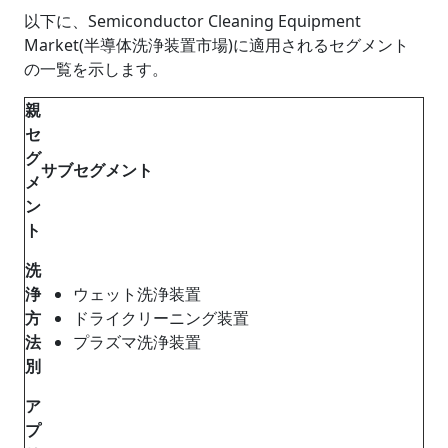
以下に、Semiconductor Cleaning Equipment
Market(半導体洗浄装置市場)に適用されるセグメント
の一覧を示します。
親
セ
グ
サブセグメント
メ
ン
ト
洗
浄
ウェット洗浄装置
方
ドライクリーニング装置
法
プラズマ洗浄装置
別
ア
プ