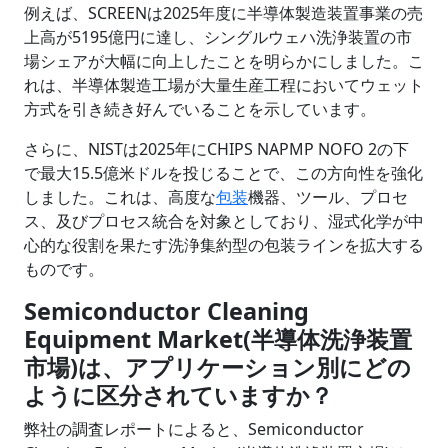
例えば、SCREENは2025年度に半導体製造装置事業の売
上高が5195億円に達し、シングルウェハ洗浄装置の市
場シェアが大幅に向上したことを明らかにしました。こ
れは、半導体製造工場が大量生産工程においてウェット
方式を引き続き好んでいることを示しています。
さらに、NISTは2025年にCHIPS NAPMP NOFO 2の下
で最大15.5億米ドルを投じることで、この方向性を強化
しました。これは、高度な
包装
機器、ツール、プロセ
ス、及びプロセス統合を対象としており、湿式化学が中
心的な役割を果たす洗浄集約型の包装ラインを拡大する
ものです。
Semiconductor Cleaning
Equipment Market(半導体洗浄装置
市場)は、
アプリケーション
別にどの
ように区分されていますか？
弊社の調査レポートによると、Semiconductor