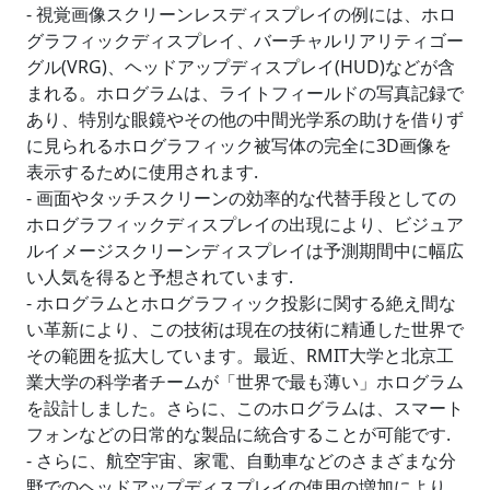
- 視覚画像スクリーンレスディスプレイの例には、ホロ
グラフィックディスプレイ、バーチャルリアリティゴー
グル(VRG)、ヘッドアップディスプレイ(HUD)などが含
まれる。ホログラムは、ライトフィールドの写真記録で
あり、特別な眼鏡やその他の中間光学系の助けを借りず
に見られるホログラフィック被写体の完全に3D画像を
表示するために使用されます.
- 画面やタッチスクリーンの効率的な代替手段としての
ホログラフィックディスプレイの出現により、ビジュア
ルイメージスクリーンディスプレイは予測期間中に幅広
い人気を得ると予想されています.
- ホログラムとホログラフィック投影に関する絶え間な
い革新により、この技術は現在の技術に精通した世界で
その範囲を拡大しています。最近、RMIT大学と北京工
業大学の科学者チームが「世界で最も薄い」ホログラム
を設計しました。さらに、このホログラムは、スマート
フォンなどの日常的な製品に統合することが可能です.
- さらに、航空宇宙、家電、自動車などのさまざまな分
野でのヘッドアップディスプレイの使用の増加により、