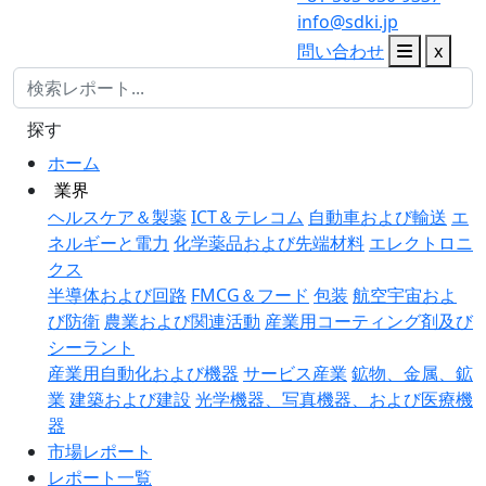
info@sdki.jp
問い合わせ
x
探す
ホーム
業界
ヘルスケア＆製薬
ICT＆テレコム
自動車および輸送
エ
ネルギーと電力
化学薬品および先端材料
エレクトロニ
クス
半導体および回路
FMCG＆フード
包装
航空宇宙およ
び防衛
農業および関連活動
産業用コーティング剤及び
シーラント
産業用自動化および機器
サービス産業
鉱物、金属、鉱
業
建築および建設
光学機器、写真機器、および医療機
器
市場レポート
レポート一覧