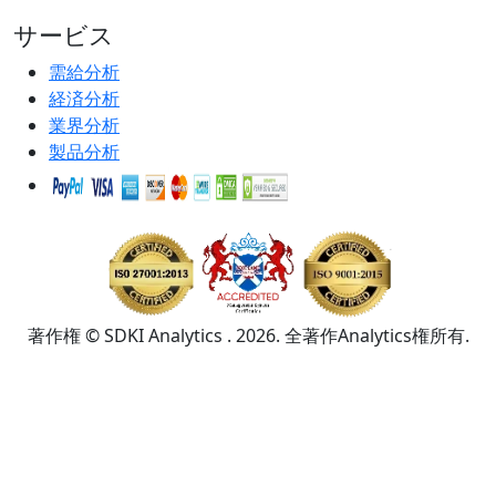
サービス
需給分析
経済分析
業界分析
製品分析
著作権 © SDKI Analytics . 2026. 全著作Analytics権所有.