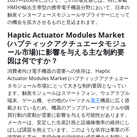
2027―2030年にかけて、この市場見通しは、特に車載
HMIや輸出主導型の携帯電子機器分野において、日本の
触覚インターフェースモジュールサプライヤーにとって
の機会を拡大させるものと見込まれます。
Haptic Actuator Modules Market
(ハプティックアクチュエータモジュ
ール市場)に影響を与える主な制約要
因は何ですか？
消費者向け電子機器の需要への依存は、Haptic
Actuator Modules Market (ハプティックアクチュエー
タモジュール市場)にとって大きな制約要因となってい
ます。触覚モジュールはスマートフォン、ウェアラブル
端末、ゲーム機、その他のパーソナル
電子
機器に広く搭
載されているため、機器のアップグレードサイクルや購
買行動の変動が需要に影響を与える可能性があります。
メーカーは、安定した生産計画と設備稼働率の維持にし
ばしば課題を抱えています。このような依存は事業の不