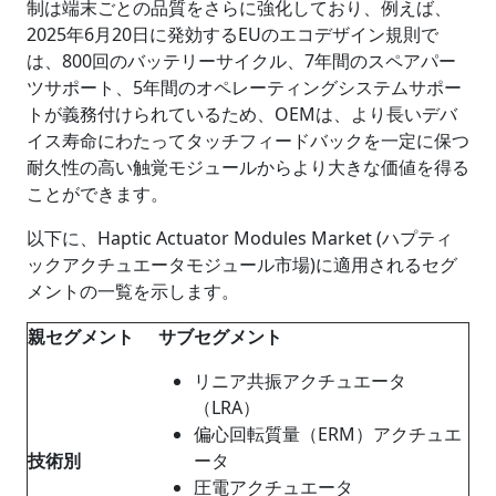
制は端末ごとの品質をさらに強化しており、例えば、
2025年6月20日に発効するEUのエコデザイン規則で
は、800回のバッテリーサイクル、7年間のスペアパー
ツサポート、5年間のオペレーティングシステムサポー
トが義務付けられているため、OEMは、より長いデバ
イス寿命にわたってタッチフィードバックを一定に保つ
耐久性の高い触覚モジュールからより大きな価値を得る
ことができます。
以下に、Haptic Actuator Modules Market (ハプティ
ックアクチュエータモジュール市場)に適用されるセグ
メントの一覧を示します。
親セグメント
サブセグメント
リニア共振アクチュエータ
（LRA）
偏心回転質量（ERM）アクチュエ
技術別
ータ
圧電アクチュエータ