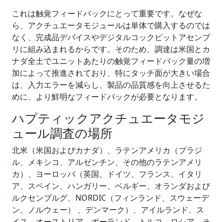
これは触覚フィードバックにとって重要です。なぜな
ら、アクチュエータモジュールは単体で購入するのでは
なく、完成品デバイスやデジタルコックピットアセンブ
リに組み込まれるからです。そのため、調達は米国とカ
ナダ全土でユニットあたりの触覚フィードバック量の増
加によって推進されており、特にタッチ面が大きい場合
は、入力エラーを減らし、製品の品質感を向上させるた
めに、より鮮明なフィードバックが必要となります。
ハプティックアクチュエータモジ
ュール調査の場所
北米（米国およびカナダ）、ラテンアメリカ（ブラジ
ル、メキシコ、アルゼンチン、その他のラテンアメリ
カ）、ヨーロッパ（英国、ドイツ、フランス、イタリ
ア、スペイン、ハンガリー、ベルギー、オランダおよび
ルクセンブルグ、NORDIC（フィンランド、スウェーデ
ン、ノルウェー） 、デンマーク）、アイルランド、ス
イス、オーストリア、ポーランド、トルコ、ロシア、そ