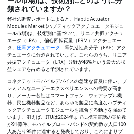
ール市場)は、技術別にどのように分
類されていますか？
弊社の調査レポートによると、Haptic Actuator
Modules Market (ハプティックアクチュエータモジュ
ール市場)は、技術別に基づいて、リニア共振アクチュ
エータ（LRA）、偏心回転質量（ERM）アクチュエー
タ、
圧電アクチュエータ
、電気活性高分子（EAP）アク
チュエータに分割されています。これらのうち、リニア
共振アクチュエータ（LRA）分野が48%という最大の収
益シェアを占めると予測されています。
コネクテッドモバイルデバイスの急速な普及に伴い、プ
レミアムなユーザーエクスペリエンスへの需要が高ま
り、メーカー各社はスマートフォン、ウェアラブル機
器、民生機器製品など、あらゆる製品に高度なハプティ
ックアクチュエータモジュールを統合する動きを強めて
います。例えば、ITUは2024年までに携帯電話の契約数
が91億件、モバイルブロードバンドの契約数が人口100
人あたり95件に達すると発表しており、これによりプ