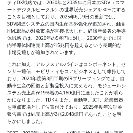
ティDX戦略では、2030年と2035年に日本のSDV（スマ
ートデジタルビークル）の世界販売シェアを30%にする
ことを目標としており、2025年6月9日の更新では、
SDV関連システムの国内生産基盤強化が追加され、触覚
HMI部品の対象市場が直接拡大した。経済産業省の半導
体戦略では、2020年の5兆円に対し、2030年までに国
内半導体関連売上高が15兆円を超えるという長期的な
市場見通しが追加されています。
これに加え、アルプスアルパインはコンポーネント、セ
ンサー通信、モビリティをコアビジネスとして維持して
おり、2024年度第3四半期のIRブリーフィングでは、自
動車生産の回復と新製品投入に支えられ、モジュールシ
ステム売上高が19%増の4,160億円に達したことが明ら
かになりました。TDKもまた、自動車、ICT、産業機器
を重点市場として位置付けており、2025年度年次証券
報告書では純売上高が2兆2,048億円であったことを明
らかにしました。