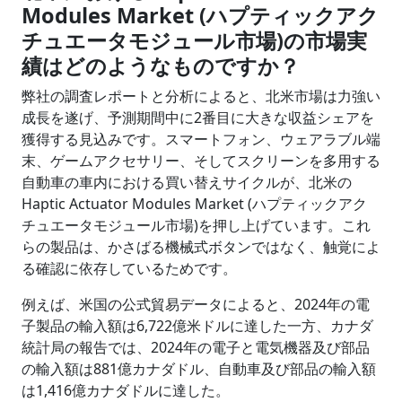
Modules Market (ハプティックアク
チュエータモジュール市場)の市場実
績はどのようなものですか？
弊社の調査レポートと分析によると、北米市場は力強い
成長を遂げ、予測期間中に2番目に大きな収益シェアを
獲得する見込みです。スマートフォン、ウェアラブル端
末、ゲームアクセサリー、そしてスクリーンを多用する
自動車の車内における買い替えサイクルが、北米の
Haptic Actuator Modules Market (ハプティックアク
チュエータモジュール市場)を押し上げています。これ
らの製品は、かさばる機械式ボタンではなく、触覚によ
る確認に依存しているためです。
例えば、米国の公式貿易データによると、2024年の電
子製品の輸入額は6,722億米ドルに達した一方、カナダ
統計局の報告では、2024年の電子と電気機器及び部品
の輸入額は881億カナダドル、自動車及び部品の輸入額
は1,416億カナダドルに達した。