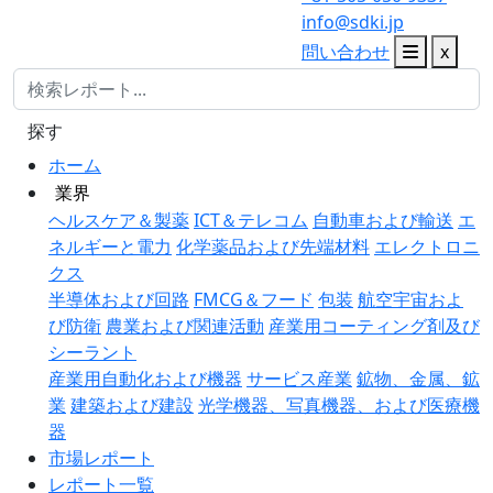
info@sdki.jp
問い合わせ
x
探す
ホーム
業界
ヘルスケア＆製薬
ICT＆テレコム
自動車および輸送
エ
ネルギーと電力
化学薬品および先端材料
エレクトロニ
クス
半導体および回路
FMCG＆フード
包装
航空宇宙およ
び防衛
農業および関連活動
産業用コーティング剤及び
シーラント
産業用自動化および機器
サービス産業
鉱物、金属、鉱
業
建築および建設
光学機器、写真機器、および医療機
器
市場レポート
レポート一覧