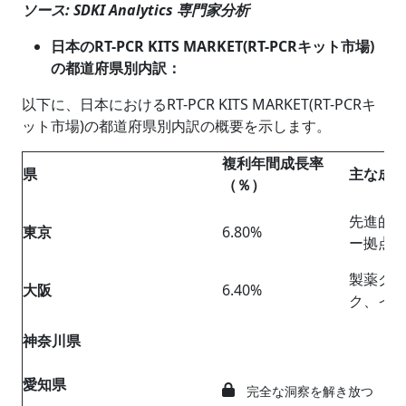
ソース: SDKI Analytics 専門家分析
日本のRT-PCR KITS MARKET(RT-PCRキット市場)
の都道府県別内訳：
以下に、日本におけるRT-PCR KITS MARKET(RT-PCRキ
ット市場)の都道府県別内訳の概要を示します。
複利年間成長率
県
主な成
（％）
先進的
東京
6.80%
ー拠点
製薬ク
大阪
6.40%
ク、イ
神奈川県
愛知県
完全な洞察を解き放つ