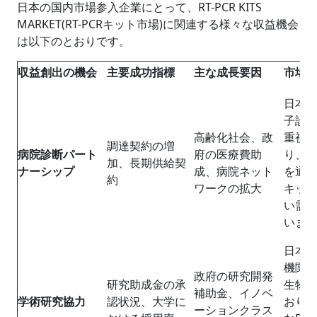
日本の国内市場参入企業にとって、RT-PCR KITS
MARKET(RT-PCRキット市場)に関連する様々な収益機会
は以下のとおりです。
収益創出の機会
主要成功指標
主な成長要因
市場
日本
子診
高齢化社会、政
重視
調達契約の増
病院診断パート
府の医療費助
り、
加、長期供給契
ナーシップ
成、病院ネット
を通じて
約
ワークの拡大
キッ
い需
いま
日本
機関
政府の研究開発
研究助成金の承
生物
補助金、イノベ
学術研究協力
認状況、大学に
おり
ーションクラス