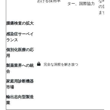
おける採用率
なRT-
ター、国際協力
の需
ます
腫瘍検査の拡大
感染症サーベイ
ランス
個別化医療の応
用
完全な洞察を解き放つ
製薬業界への統
合
家庭用診断機器
市場
輸出志向型製造
業