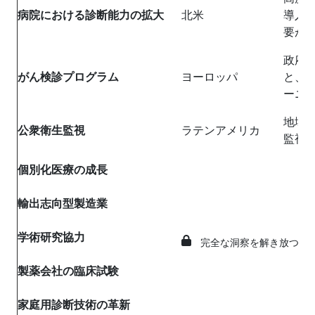
病院における診断能力の拡大
北米
導入
要が
政府
がん検診プログラム
ヨーロッパ
と、R
ーニ
地域
公衆衛生監視
ラテンアメリカ
監視
個別化医療の成長
輸出志向型製造業
学術研究協力
完全な洞察を解き放つ
製薬会社の臨床試験
家庭用診断技術の革新