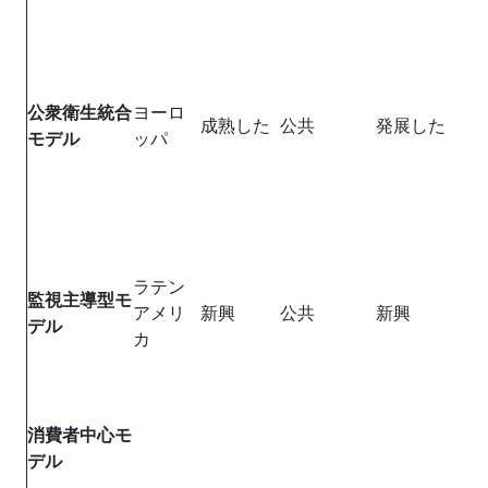
公衆衛生統合
ヨーロ
成熟した
公共
発展した
モデル
ッパ
ラテン
監視主導型モ
アメリ
新興
公共
新興
デル
カ
消費者中心モ
デル