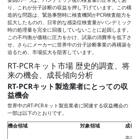
り、これが分子診断の収益を押し下げています。この構
造的な問題は、緊急事態時に検査機関がPCR検査能力を
拡大したものの、日常的な感染症検査量がパンデミック
時の処理量を完全に回復していないことに起因します。
この不均衡が価格に圧力をかけ、試薬の消費率を低下さ
せ、さらにメーカーに世界中の分子診断事業の再構築を
迫るため、市場拡大を阻害しています。
RT-PCRキット市場 歴史的調査、将
来の機会、成長傾向分析
RT-PCRキット製造業者にとっての収
益機会
世界中のRT-PCRキット製造業者に関連する収益機会の
一部は以下のとおりです。
機会領域
対象領域
成長
高度