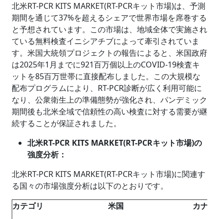
北米RT-PCR KITS MARKET(RT-PCRキット市場)は、予測
期間を通じて37%を超えるシェアで世界市場を席巻する
と予想されています。この市場は、地域全体で実施され
ている無料検査イニシアチブによって牽引されていま
す。米国大統領プロジェクトの報告によると、米国政府
は2025年1月までに921百万個以上のCOVID-19検査キ
ットを85百万世帯に直接配布しました。この大規模な
配布プログラムにより、RT-PCR診断が広く利用可能に
なり、公衆衛生上の準備態勢が強化され、パンデミック
期間後も北米全域で信頼性の高い検査に対する需要が継
続することが保証されました。
北米RT-PCR KITS MARKET(RT-PCRキット市場)の
強度分析：
北米RT-PCR KITS MARKET(RT-PCRキット市場)に関連す
る国々の市場強度分析は以下のとおりです。
カテゴリ
米国
カナダ