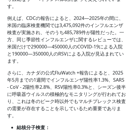
す。
例えば、CDCの報告によると、2024―2025年の間に、
米国の臨床検査機関では3,475,092件のインフルエンザ
検査が実施され、そのうち485,789件が陽性だった。一
方、同じ季節性インフルエンザに関するレビューでは、
米国だけで290000―450000人のCOVID-19による入院
と190000―350000人のRSVによる入院が見込まれてい
ます。
さらに、カナダの公式FluWatch +報告によると、2025
年5月までの1週間でインフルエンザ陽性率1.3%、SARS
- CoV - 2陽性率2.8%、RSV陽性率0.3%と、シーズン後半
に呼吸器ウイルスの積極的なモニタリングが行われてお
り、これは冬のピーク時以外でもマルチプレックス検査
の需要が存在することを示しているため重要でありま
す。
結核分子検査：