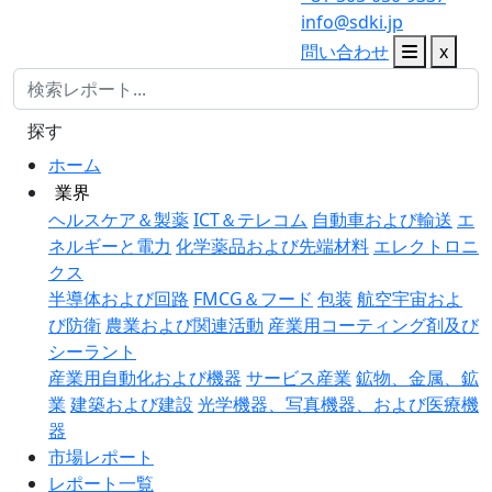
info@sdki.jp
問い合わせ
x
探す
ホーム
業界
ヘルスケア＆製薬
ICT＆テレコム
自動車および輸送
エ
ネルギーと電力
化学薬品および先端材料
エレクトロニ
クス
半導体および回路
FMCG＆フード
包装
航空宇宙およ
び防衛
農業および関連活動
産業用コーティング剤及び
シーラント
産業用自動化および機器
サービス産業
鉱物、金属、鉱
業
建築および建設
光学機器、写真機器、および医療機
器
市場レポート
レポート一覧