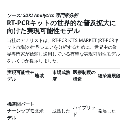
ソース: SDKI Analytics 専門家分析
RT-PCRキットの世界的な普及拡大に
向けた実現可能性モデル
当社のアナリストは、RT-PCR KITS MARKET (RT-PCRキ
ット市場)の世界シェアを分析するために、世界中の業
界専門家が信頼し適用している有望な実現可能性モデル
をいくつか提示しました。
実現可能性モ
市場成熟
医療制度の
地域
経済発展段階
デル
度
構造
機関間パート
ハイブリッ
ナーシップモ
北米
成熟した
発展した
ド
デル