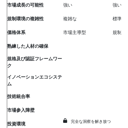
市場成長の可能性
強い
強い
規制環境の複雑性
複雑な
標準
価格体系
市場主導型
規制対
熟練した人材の確保
規格及び認証フレームワー
ク
イノベーションエコシステ
ム
技術統合率
市場参入障壁
完全な洞察を解き放つ
投資環境