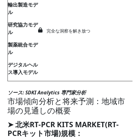
輸出製造モデ
ル
研究協力モデ
完全な洞察を解き放つ
ル
製薬統合モデ
ル
デジタルヘル
ス導入モデル
ソース: SDKI Analytics 専門家分析
市場傾向分析と将来予測：地域市
場の見通しの概要
➤ 北米RT-PCR KITS MARKET(RT-
PCRキット市場)規模：