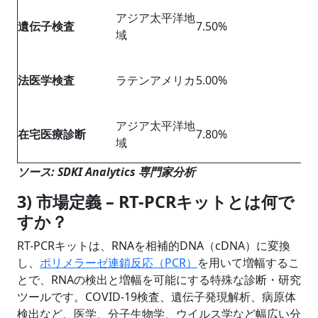
アジア太平洋地
遺伝子検査
7.50%
域
法医学検査
ラテンアメリカ
5.00%
アジア太平洋地
在宅医療診断
7.80%
域
ソース: SDKI Analytics 専門家分析
3) 市場定義 – RT-PCRキットとは何で
すか？
RT-PCRキットは、RNAを相補的DNA（cDNA）に変換
し、
ポリメラーゼ連鎖反応（PCR）
を用いて増幅するこ
とで、RNAの検出と増幅を可能にする特殊な診断・研究
ツールです。COVID-19検査、遺伝子発現解析、病原体
検出など、医学、分子生物学、ウイルス学など幅広い分