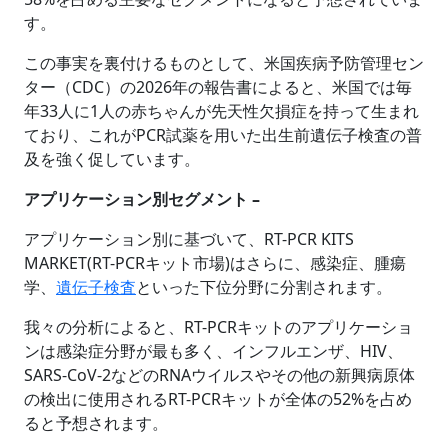
す。
この事実を裏付けるものとして、米国疾病予防管理セン
ター（CDC）の2026年の報告書によると、米国では毎
年33人に1人の赤ちゃんが先天性欠損症を持って生まれ
ており、これがPCR試薬を用いた出生前遺伝子検査の普
及を強く促しています。
アプリケーション別セグメント –
アプリケーション別に基づいて、RT-PCR KITS
MARKET(RT-PCRキット市場)はさらに、感染症、腫瘍
学、
遺伝子検査
といった下位分野に分割されます。
我々の分析によると、RT-PCRキットのアプリケーショ
ンは感染症分野が最も多く、インフルエンザ、HIV、
SARS-CoV-2などのRNAウイルスやその他の新興病原体
の検出に使用されるRT-PCRキットが全体の52%を占め
ると予想されます。