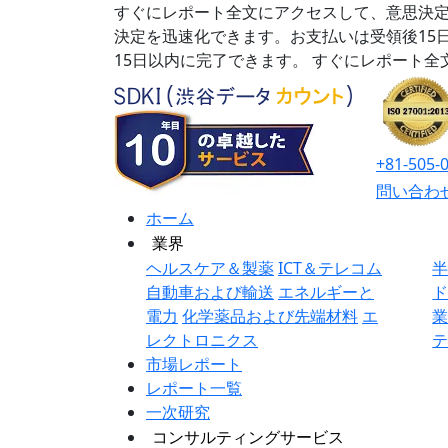
すぐにレポート全文にアクセスして、意思決定
決定を迅速化できます。お支払いは受領後15
15日以内に完了できます。
すぐにレポート全
+81-505-
問い合わ
ホーム
業界
ヘルスケア＆製薬
ICT＆テレコム
自動車および輸送
エネルギーと
電力
化学薬品および先端材料
エ
レクトロニクス
市場レポート
レポート一覧
一次研究
コンサルティングサービス