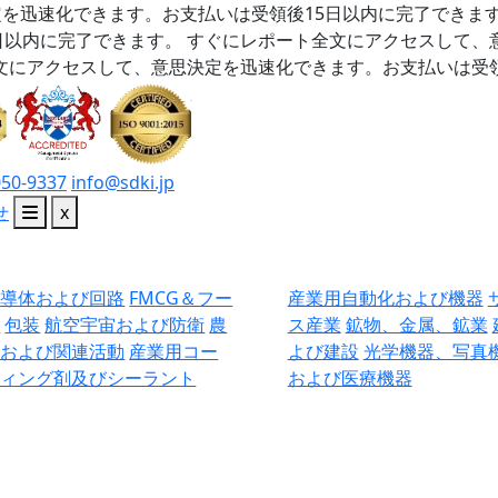
を迅速化できます。お支払いは受領後15日以内に完了できま
日以内に完了できます。
すぐにレポート全文にアクセスして、
文にアクセスして、意思決定を迅速化できます。お支払いは受領
050-9337
info@sdki.jp
せ
x
半導体および回路
FMCG＆フー
産業用自動化および機器
ド
包装
航空宇宙および防衛
農
ス産業
鉱物、金属、鉱業
業および関連活動
産業用コー
よび建設
光学機器、写真
ティング剤及びシーラント
および医療機器