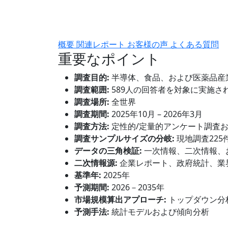
概要
関連レポート
お客様の声
よくある質問
重要なポイント
調査目的:
半導体、食品、および医薬品産
調査範囲:
589人の回答者を対象に実施さ
調査場所:
全世界
調査期間:
2025年10月 – 2026年3月
調査方法:
定性的/定量的アンケート調査
調査サンプルサイズの分岐:
現地調査225
データの三角検証:
一次情報、二次情報、
二次情報源:
企業レポート、政府統計、業
基準年:
2025年
予測期間:
2026－2035年
市場規模算出アプローチ:
トップダウン分
予測手法:
統計モデルおよび傾向分析