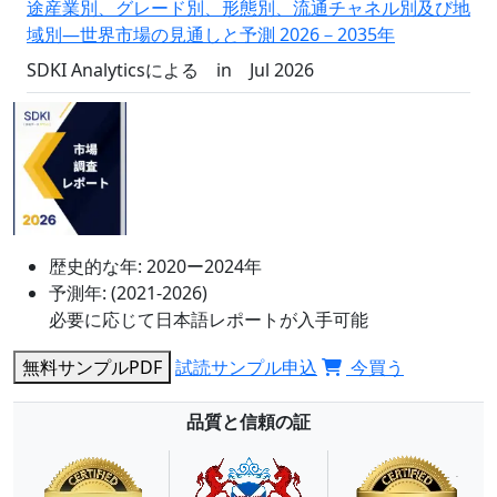
途産業別、グレード別、形態別、流通チャネル別及び地
域別―世界市場の見通しと予測 2026－2035年
SDKI Analyticsによる
in
Jul 2026
歴史的な年:
2020ー2024年
予測年:
(2021-2026)
必要に応じて日本語レポートが入手可能
無料サンプルPDF
試読サンプル申込
今買う
品質と信頼の証