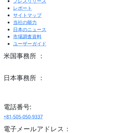
プレスリリース
レポート
サイトマップ
当社の能力
日本のニュース
市場調査資料
ユーザーガイド
米国事務所 ：
600 S Tyler St Suite 2100 #140, Amarillo, TX 79101
日本事務所 ：
15/F セルリアンタワー, 桜丘町26-1、150-8512, 東京、渋谷
区、日本
電話番号:
+81-505-050-9337
電子メールアドレス：