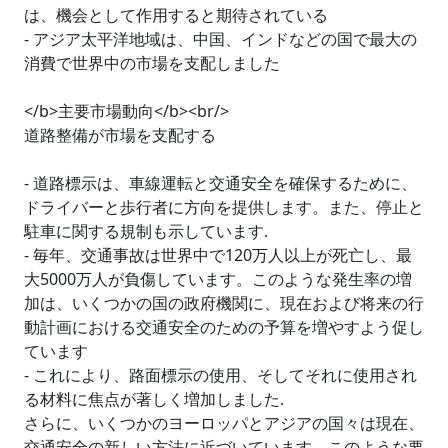
は、機会として作用すると期待されている
- アジア太平洋地域は、中国、インドなどの国で最大の
消費で世界中の市場を支配しました
</b>主要市場動向</b><br/>
道路整備が市場を支配する
- 道路標示は、車線運転と交通安全を確保するために、
ドライバーと歩行者に方向を提供します。また、停止と
駐車に関する規制も示しています.
- 毎年、交通事故は世界中で120万人以上が死亡し、最
大5000万人が負傷しています。このような発生率の増
加は、いくつかの国の政府機関に、現在および将来の行
動計画における交通安全のための予算を増やすよう促し
ています
- これにより、路面標示の使用、そしてそれに使用され
る材料に焦点が著しく増加しました.
さらに、いくつかのヨーロッパとアジアの国々は現在、
交通安全の新しい方法に近づいています。このような要