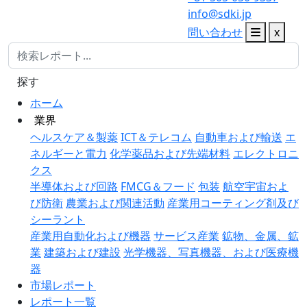
info@sdki.jp
問い合わせ
x
探す
ホーム
業界
ヘルスケア＆製薬
ICT＆テレコム
自動車および輸送
エ
ネルギーと電力
化学薬品および先端材料
エレクトロニ
クス
半導体および回路
FMCG＆フード
包装
航空宇宙およ
び防衛
農業および関連活動
産業用コーティング剤及び
シーラント
産業用自動化および機器
サービス産業
鉱物、金属、鉱
業
建築および建設
光学機器、写真機器、および医療機
器
市場レポート
レポート一覧