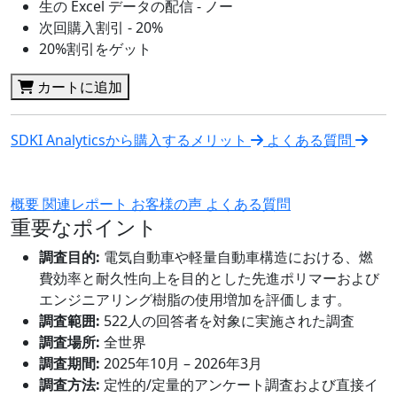
生の Excel データの配信 - ノー
次回購入割引 - 20%
20%割引をゲット
カートに追加
SDKI Analyticsから購入するメリット
よくある質問
概要
関連レポート
お客様の声
よくある質問
重要なポイント
調査目的:
電気自動車や軽量自動車構造における、燃
費効率と耐久性向上を目的とした先進ポリマーおよび
エンジニアリング樹脂の使用増加を評価します。
調査範囲:
522人の回答者を対象に実施された調査
調査場所:
全世界
調査期間:
2025年10月 – 2026年3月
調査方法:
定性的/定量的アンケート調査および直接イ