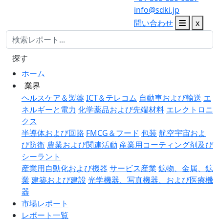
info@sdki.jp
問い合わせ
x
探す
ホーム
業界
ヘルスケア＆製薬
ICT＆テレコム
自動車および輸送
エ
ネルギーと電力
化学薬品および先端材料
エレクトロニ
クス
半導体および回路
FMCG＆フード
包装
航空宇宙およ
び防衛
農業および関連活動
産業用コーティング剤及び
シーラント
産業用自動化および機器
サービス産業
鉱物、金属、鉱
業
建築および建設
光学機器、写真機器、および医療機
器
市場レポート
レポート一覧