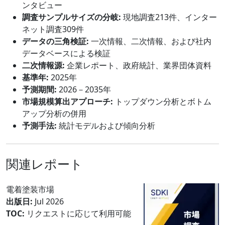
ンタビュー
調査サンプルサイズの分岐:
現地調査213件、インター
ネット調査309件
データの三角検証:
一次情報、二次情報、および社内
データベースによる検証
二次情報源:
企業レポート、政府統計、業界団体資料
基準年:
2025年
予測期間:
2026－2035年
市場規模算出アプローチ:
トップダウン分析とボトム
アップ分析の併用
予測手法:
統計モデルおよび傾向分析
関連レポート
電着塗装市場
出版日:
Jul 2026
TOC:
リクエストに応じて利用可能