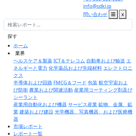
info@sdki.jp
問い合わせ
x
探す
ホーム
業界
ヘルスケア＆製薬
ICT＆テレコム
自動車および輸送
エ
ネルギーと電力
化学薬品および先端材料
エレクトロニ
クス
半導体および回路
FMCG＆フード
包装
航空宇宙およ
び防衛
農業および関連活動
産業用コーティング剤及び
シーラント
産業用自動化および機器
サービス産業
鉱物、金属、鉱
業
建築および建設
光学機器、写真機器、および医療機
器
市場レポート
レポート一覧