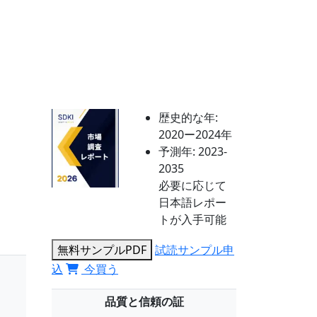
歴史的な年:
2020ー2024年
予測年:
2023-
2035
必要に応じて
日本語レポー
トが入手可能
無料サンプルPDF
試読サンプル申
込
今買う
品質と信頼の証