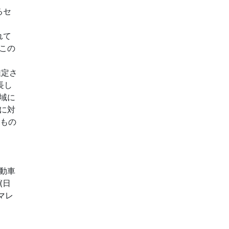
るセ
れて
この
推定さ
長し
域に
に対
るもの
動車
(日
マレ