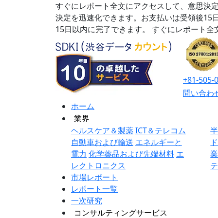
すぐにレポート全文にアクセスして、意思決定
決定を迅速化できます。お支払いは受領後15
15日以内に完了できます。
すぐにレポート全
+81-505-
問い合わ
ホーム
業界
ヘルスケア＆製薬
ICT＆テレコム
自動車および輸送
エネルギーと
電力
化学薬品および先端材料
エ
レクトロニクス
市場レポート
レポート一覧
一次研究
コンサルティングサービス