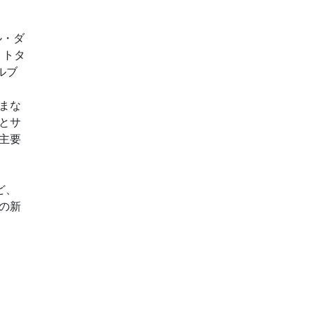
ル・ダ
、トタ
ルブ
まな
とサ
主要
ど、
の新