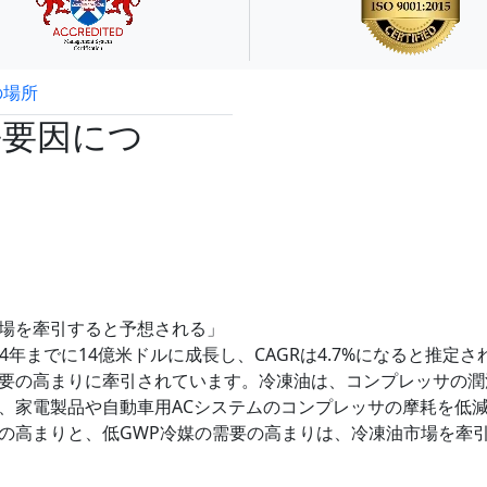
の場所
試読サンプル申込
長要因につ
場を牽引すると予想される」
24年までに14億米ドルに成長し、CAGRは4.7%になると推定さ
要の高まりに牽引されています。冷凍油は、コンプレッサの潤
、家電製品や自動車用ACシステムのコンプレッサの摩耗を低
の高まりと、低GWP冷媒の需要の高まりは、冷凍油市場を牽