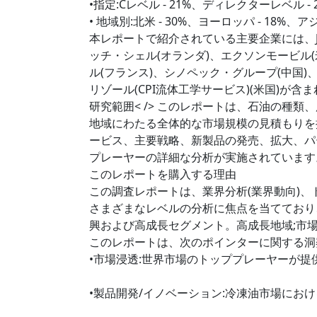
•指定:Cレベル - 21%、ディレクターレベル - 2
• 地域別:北米 - 30%、ヨーロッパ - 18%
本レポートで紹介されている主要企業には、JXT
ッチ・シェル(オランダ)、エクソンモービル(米
ル(フランス)、シノペック・グループ(中国)、
リゾール(CPI流体工学サービス)(米国)が含
研究範囲< /> このレポートは、石油の種
地域にわたる全体的な市場規模の見積もりを
ービス、主要戦略、新製品の発売、拡大、パ
プレーヤーの詳細な分析が実施されています
このレポートを購入する理由
この調査レポートは、業界分析(業界動向)
さまざまなレベルの分析に焦点を当てており
興および高成長セグメント。高成長地域;市
このレポートは、次のポインターに関する洞
•市場浸透:世界市場のトッププレーヤーが
•製品開発/イノベーション:冷凍油市場にお