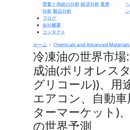
需要と供給の分析
経済分析
業界
分析
製品分析
ン
ブログ
会社概要
コンタクト
ホーム
Chemicals and Advanced Materials
冷凍油の世界市場:
成油(ポリオレス
グリコール))、用
エアコン、自動車
ターマーケット)、地
の世界予測