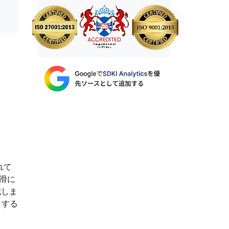
れて
滑に
減しま
引する