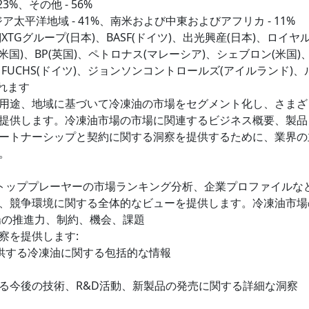
3%、その他 - 56%
、アジア太平洋地域 - 41%、南米および中東およびアフリカ - 11%
Gグループ(日本)、BASF(ドイツ)、出光興産(日本)、ロイヤ
国)、BP(英国)、ペトロナス(マレーシア)、シェブロン(米国)
FUCHS(ドイツ)、ジョンソンコントロールズ(アイルランド)、
まれます
類、用途、地域に基づいて冷凍油の市場をセグメント化し、さまざ
提供します。冷凍油市場の市場に関連するビジネス概要、製品
ートナーシップと契約に関する洞察を提供するために、業界の
。
、トッププレーヤーの市場ランキング分析、企業プロファイルな
、競争環境に関する全体的なビューを提供します。冷凍油市場
場の推進力、制約、機会、課題
察を提供します:
提供する冷凍油に関する包括的な情報
ける今後の技術、R&D活動、新製品の発売に関する詳細な洞察