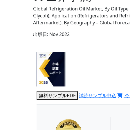
Global Refrigeration Oil Market, By Oil Type (
Glycol)), Application (Refrigerators and Ref
Aftermarket), By Geography – Global Foreca
出版日:
Nov 2022
無料サンプルPDF
試読サンプル申込
今