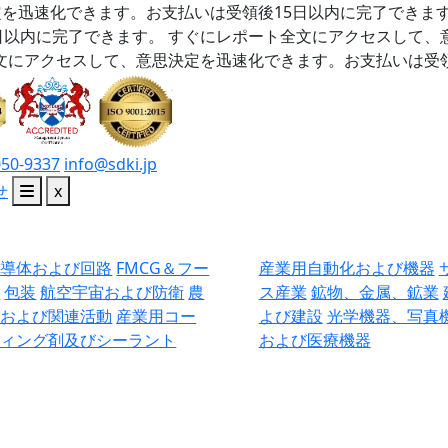
を迅速化できます。お支払いは受領後15日以内に完了できま
日以内に完了できます。
すぐにレポート全文にアクセスして、
文にアクセスして、意思決定を迅速化できます。お支払いは受領
050-9337
info@sdki.jp
せ
x
半導体および回路
FMCG＆フー
産業用自動化および機器
ド
包装
航空宇宙および防衛
農
ス産業
鉱物、金属、鉱業
業および関連活動
産業用コー
よび建設
光学機器、写真
ティング剤及びシーラント
および医療機器