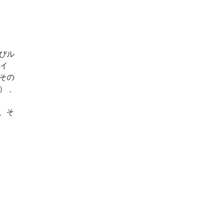
びル
スイ
その
） 、
、そ