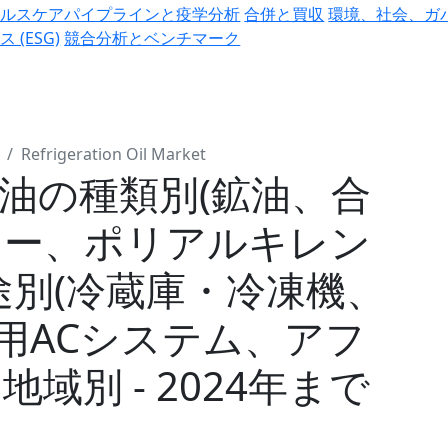
ヘルスケアパイプラインと疫学分析
合併と買収
環境、社会、ガ
ス (ESG)
競合分析とベンチマーク
Refrigeration Oil Market
油の種類別(鉱油、合
ター、ポリアルキレン
途別(冷蔵庫・冷凍機、
用ACシステム、アフ
域別 - 2024年まで