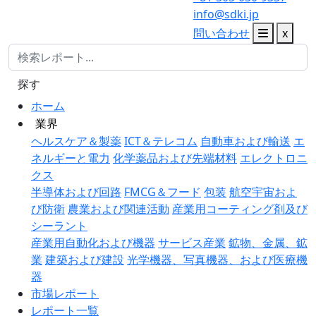
info@sdki.jp
問い合わせ
x
探す
ホーム
業界
ヘルスケア＆製薬
ICT＆テレコム
自動車および輸送
エ
ネルギーと電力
化学薬品および先端材料
エレクトロニ
クス
半導体および回路
FMCG＆フード
包装
航空宇宙およ
び防衛
農業および関連活動
産業用コーティング剤及び
シーラント
産業用自動化および機器
サービス産業
鉱物、金属、鉱
業
建築および建設
光学機器、写真機器、および医療機
器
市場レポート
レポート一覧