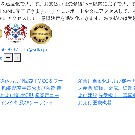
を迅速化できます。お支払いは受領後15日以内に完了できま
日以内に完了できます。
すぐにレポート全文にアクセスして、
文にアクセスして、意思決定を迅速化できます。お支払いは受領
050-9337
info@sdki.jp
せ
x
半導体および回路
FMCG＆フー
産業用自動化および機器
ド
包装
航空宇宙および防衛
農
ス産業
鉱物、金属、鉱業
業および関連活動
産業用コー
よび建設
光学機器、写真
ティング剤及びシーラント
および医療機器