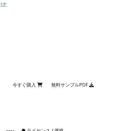
バナ
今すぐ購入
無料サンプルPDF
●
ライセンス / 価格