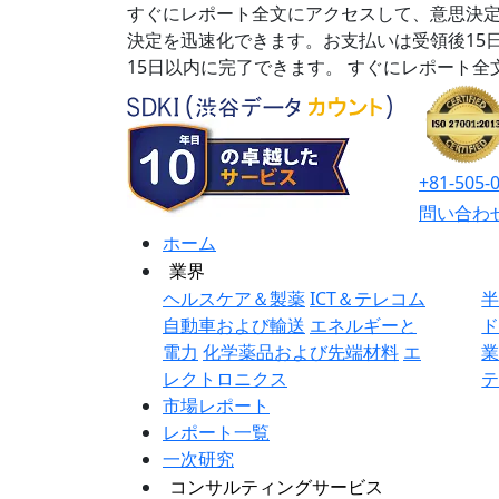
すぐにレポート全文にアクセスして、意思決定
決定を迅速化できます。お支払いは受領後15
15日以内に完了できます。
すぐにレポート全
+81-505-
問い合わ
ホーム
業界
ヘルスケア＆製薬
ICT＆テレコム
自動車および輸送
エネルギーと
電力
化学薬品および先端材料
エ
レクトロニクス
市場レポート
レポート一覧
一次研究
コンサルティングサービス