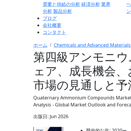
需要と供給の分析
経済分析
業界
分析
製品分析
ン
ブログ
会社概要
コンタクト
ホーム
Chemicals and Advanced Materials
第四級アンモニウ
ェア、成長機会、
市場の見通しと予測 
Quaternary Ammonium Compounds Market Si
Analysis - Global Market Outlook and Forec
出版日:
Jun 2026
歴史的な年:
2020ー