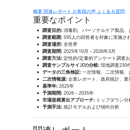
概要
関連レポート
お客様の声
よくある質問
重要なポイント
調査目的:
消毒剤、パーソナルケア製品、
調査範囲:
595人の回答者を対象に実施さ
調査場所:
全世界
調査期間:
2025年10月 – 2026年3月
調査方法:
定性的/定量的アンケート調査
調査サンプルサイズの分岐:
現地調査230
データの三角検証:
一次情報、二次情報、
二次情報源:
企業レポート、政府統計、業
基準年:
2025年
予測期間:
2026－2035年
市場規模算出アプローチ:
トップダウン分
予測手法:
統計モデルおよび傾向分析
関連レポート