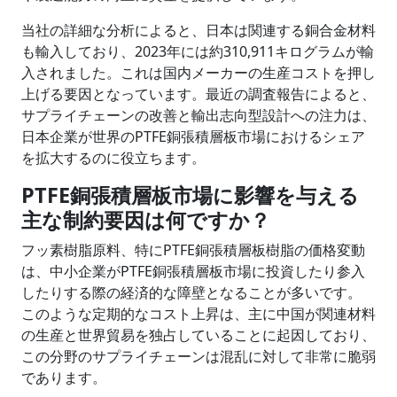
当社の詳細な分析によると、日本は関連する銅合金材料
も輸入しており、2023年には約310,911キログラムが輸
入されました。これは国内メーカーの生産コストを押し
上げる要因となっています。最近の調査報告によると、
サプライチェーンの改善と輸出志向型設計への注力は、
日本企業が世界のPTFE銅張積層板市場におけるシェア
を拡大するのに役立ちます。
PTFE銅張積層板市場に影響を与える
主な制約要因は何ですか？
フッ素樹脂原料、特にPTFE銅張積層板樹脂の価格変動
は、中小企業がPTFE銅張積層板市場に投資したり参入
したりする際の経済的な障壁となることが多いです。
このような定期的なコスト上昇は、主に中国が関連材料
の生産と世界貿易を独占していることに起因しており、
この分野のサプライチェーンは混乱に対して非常に脆弱
であります。