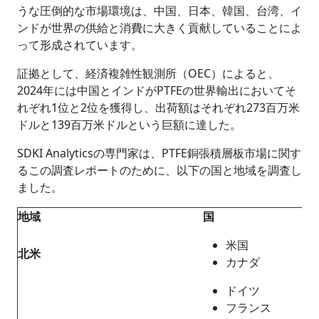
うな圧倒的な市場環境は、中国、日本、韓国、台湾、イ
ンドが世界の供給と消費に大きく貢献していることによ
って形成されています。
証拠として、経済複雑性観測所（OEC）によると、
2024年には中国とインドがPTFEの世界輸出においてそ
れぞれ1位と2位を獲得し、出荷額はそれぞれ273百万米
ドルと139百万米ドルという巨額に達した。
SDKI Analyticsの専門家は、PTFE銅張積層板市場に関す
るこの調査レポートのために、以下の国と地域を調査し
ました。
地域
国
米国
北米
カナダ
ドイツ
フランス