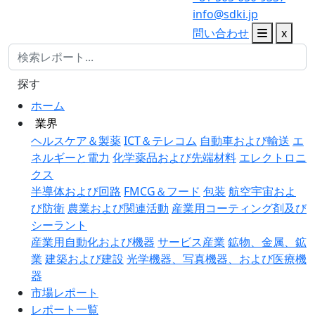
info@sdki.jp
問い合わせ
x
探す
ホーム
業界
ヘルスケア＆製薬
ICT＆テレコム
自動車および輸送
エ
ネルギーと電力
化学薬品および先端材料
エレクトロニ
クス
半導体および回路
FMCG＆フード
包装
航空宇宙およ
び防衛
農業および関連活動
産業用コーティング剤及び
シーラント
産業用自動化および機器
サービス産業
鉱物、金属、鉱
業
建築および建設
光学機器、写真機器、および医療機
器
市場レポート
レポート一覧