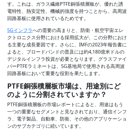
す。これは、ガラス繊維PTFE銅張積層板が、優れた誘
電特性、熱安定性、機械的強度を持つことから、高周波
回路基板に使用されているためです。
5Gインフラ
への需要の高まりと、防衛・航空宇宙エレ
クトロニクス分野における採用拡大が、この分野におけ
る主要な成長要因です。さらに、IMFの2023年報告書に
よると、ブロードバンドの普及には約4,180億米ドルの
デジタルインフラ投資が必要となります。グラスファイ
バーPTFEラミネートは、5G基地局で使用される高周波
回路基板において重要な役割を果たします。
PTFE銅張積層板市場は、用途別にど
のように分割されていますか？
PTFE銅張積層板の市場レポートによると、用途はもう
一つの重要なセグメントと見なされており、通信インフ
ラ、電子製品、自動車、防衛、その他のアプリケーショ
ンのサブカテゴリに続いています。