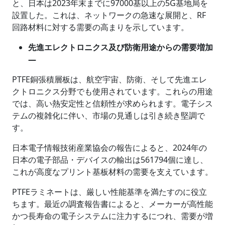
と、日本は2023年末までに97000基以上の5G基地局を
設置した。これは、ネットワークの急速な展開と、RF
回路材料に対する需要の高まりを示しています。
先進エレクトロニクス及び防衛用途からの需要増加
―
PTFE銅張積層板は、航空宇宙、防衛、そして先進エレ
クトロニクス分野でも使用されています。これらの用途
では、高い熱安定性と信頼性が求められます。電子シス
テムの複雑化に伴い、市場の見通しは引き続き堅調で
す。
日本電子情報技術産業協会の報告によると、2024年の
日本の電子部品・デバイスの輸出は561794個に達し、
これが高度なプリント基板材料の需要を支えています。
PTFEラミネートは、厳しい性能基準を満たすのに役立
ちます。最近の調査報告書によると、メーカーが高性能
かつ長寿命の電子システムに注力するにつれ、需要が増