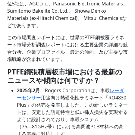
位5社は、AGC Inc.、Panasonic Electronic Materials、
Sumitomo Bakelite Co. Ltd.、 Showa Denko
Materials (ex-Hitachi Chemical)、 Mitsui Chemicalsな
どであります。
この市場調査レポートには、世界のPTFE銅被覆ラミネ
ート市場分析調査レポートにおける主要企業の詳細な競
合分析、企業プロファイル、最近の傾向、及び主要な市
場戦略が含まれています。
PTFE銅張積層板市場における最新の
ニュースや傾向は何ですか？
2025年2月 –
Rogers Corporationは、車載
レーダ
ーセンサー
用途向け熱硬化性ラミネート「RO4830
Plus」の発売を発表しました。この新しいラミネー
トは、安定した誘電特性と低い挿入損失を実現する
ように設計されており、車載システム
（76―81GHz帯）における高周波PCB材料への高
まる需要に対応します。