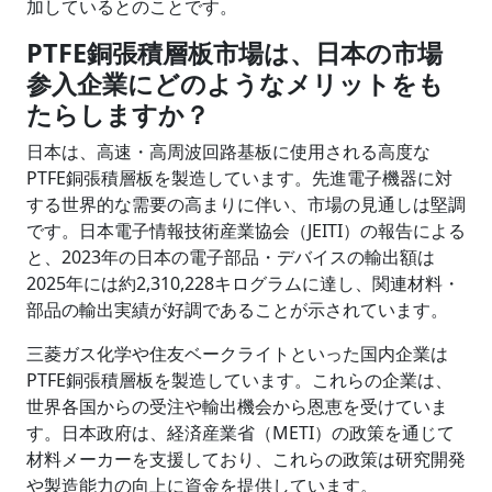
加しているとのことです。
PTFE銅張積層板市場は、日本の市場
参入企業にどのようなメリットをも
たらしますか？
日本は、高速・高周波回路基板に使用される高度な
PTFE銅張積層板を製造しています。先進電子機器に対
する世界的な需要の高まりに伴い、市場の見通しは堅調
です。日本電子情報技術産業協会（JEITI）の報告による
と、2023年の日本の電子部品・デバイスの輸出額は
2025年には約2,310,228キログラムに達し、関連材料・
部品の輸出実績が好調であることが示されています。
三菱ガス化学や住友ベークライトといった国内企業は
PTFE銅張積層板を製造しています。これらの企業は、
世界各国からの受注や輸出機会から恩恵を受けていま
す。日本政府は、経済産業省（METI）の政策を通じて
材料メーカーを支援しており、これらの政策は研究開発
や製造能力の向上に資金を提供しています。