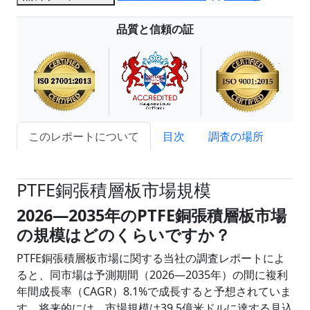
品質と信頼の証
このレポートについて
目次
調査の場所
試読サンプル申込
PTFE銅張積層板市場規模
2026―2035年のPTFE銅張積層板市場
の規模はどのくらいですか？
PTFE銅張積層板市場に関する当社の調査レポートによ
ると、同市場は予測期間（2026―2035年）の間に複利
年間成長率（CAGR）8.1%で成長すると予想されていま
す。将来的には、市場規模は39.5億米ドルに達する見込