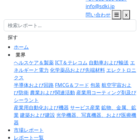
info@sdki.jp
問い合わせ
x
探す
ホーム
業界
ヘルスケア＆製薬
ICT＆テレコム
自動車および輸送
エ
ネルギーと電力
化学薬品および先端材料
エレクトロニ
クス
半導体および回路
FMCG＆フード
包装
航空宇宙およ
び防衛
農業および関連活動
産業用コーティング剤及び
シーラント
産業用自動化および機器
サービス産業
鉱物、金属、鉱
業
建築および建設
光学機器、写真機器、および医療機
器
市場レポート
レポート一覧