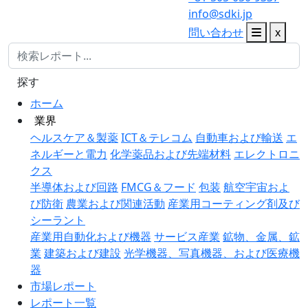
info@sdki.jp
問い合わせ
x
探す
ホーム
業界
ヘルスケア＆製薬
ICT＆テレコム
自動車および輸送
エ
ネルギーと電力
化学薬品および先端材料
エレクトロニ
クス
半導体および回路
FMCG＆フード
包装
航空宇宙およ
び防衛
農業および関連活動
産業用コーティング剤及び
シーラント
産業用自動化および機器
サービス産業
鉱物、金属、鉱
業
建築および建設
光学機器、写真機器、および医療機
器
市場レポート
レポート一覧