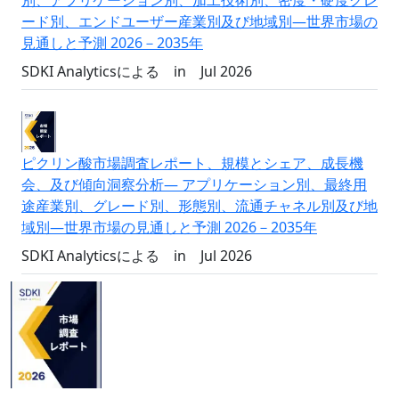
別、アプリケーション別、加工技術別、密度・硬度グレ
ード別、エンドユーザー産業別及び地域別―世界市場の
見通しと予測 2026－2035年
SDKI Analyticsによる
in
Jul 2026
ピクリン酸市場調査レポート、規模とシェア、成長機
会、及び傾向洞察分析― アプリケーション別、最終用
途産業別、グレード別、形態別、流通チャネル別及び地
域別―世界市場の見通しと予測 2026－2035年
SDKI Analyticsによる
in
Jul 2026