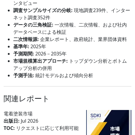
ンタビュー
調査サンプルサイズの分岐:
現地調査239件、インター
ネット調査352件
データの三角検証:
一次情報、二次情報、および社内
データベースによる検証
二次情報源:
企業レポート、政府統計、業界団体資料
基準年:
2025年
予測期間:
2026－2035年
市場規模算出アプローチ:
トップダウン分析とボトム
アップ分析の併用
予測手法:
統計モデルおよび傾向分析
関連レポート
電着塗装市場
出版日:
Jul 2026
TOC:
リクエストに応じて利用可能