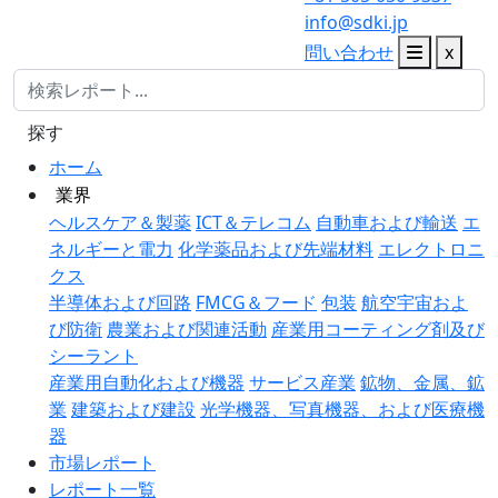
info@sdki.jp
問い合わせ
x
探す
ホーム
業界
ヘルスケア＆製薬
ICT＆テレコム
自動車および輸送
エ
ネルギーと電力
化学薬品および先端材料
エレクトロニ
クス
半導体および回路
FMCG＆フード
包装
航空宇宙およ
び防衛
農業および関連活動
産業用コーティング剤及び
シーラント
産業用自動化および機器
サービス産業
鉱物、金属、鉱
業
建築および建設
光学機器、写真機器、および医療機
器
市場レポート
レポート一覧