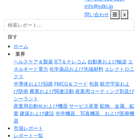
info@sdki.jp
問い合わせ
x
探す
ホーム
業界
ヘルスケア＆製薬
ICT＆テレコム
自動車および輸送
エ
ネルギーと電力
化学薬品および先端材料
エレクトロニ
クス
半導体および回路
FMCG＆フード
包装
航空宇宙およ
び防衛
農業および関連活動
産業用コーティング剤及び
シーラント
産業用自動化および機器
サービス産業
鉱物、金属、鉱
業
建築および建設
光学機器、写真機器、および医療機
器
市場レポート
レポート一覧