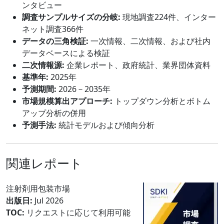
ンタビュー
調査サンプルサイズの分岐:
現地調査224件、インター
ネット調査366件
データの三角検証:
一次情報、二次情報、および社内
データベースによる検証
二次情報源:
企業レポート、政府統計、業界団体資料
基準年:
2025年
予測期間:
2026－2035年
市場規模算出アプローチ:
トップダウン分析とボトム
アップ分析の併用
予測手法:
統計モデルおよび傾向分析
関連レポート
注射剤用包装市場
出版日:
Jul 2026
TOC:
リクエストに応じて利用可能