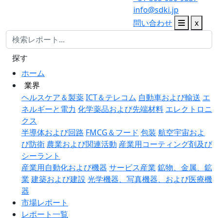
info@sdki.jp
問い合わせ
x
探す
ホーム
業界
ヘルスケア＆製薬
ICT＆テレコム
自動車および輸送
エ
ネルギーと電力
化学薬品および先端材料
エレクトロニ
クス
半導体および回路
FMCG＆フード
包装
航空宇宙およ
び防衛
農業および関連活動
産業用コーティング剤及び
シーラント
産業用自動化および機器
サービス産業
鉱物、金属、鉱
業
建築および建設
光学機器、写真機器、および医療機
器
市場レポート
レポート一覧